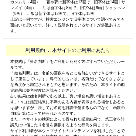
カンムリ（4画） … 蒼や夢は新字体は13画で、旧字体は14画 | サ
ンズイ（4画） … 油は新字体は8画で、旧字体は9画 | ショクヘン
（9画） … 飯は新字体は12画で、旧字体は13画
上記は一例ですが、検索エンジンで旧字体について調べてみても
面白いと思います。詳しく説明されているサイトが多数ありま
す。
利用規約 … 本サイトのご利用にあたり
本規約は「姓名判断」をご利用いただく方に守っていただくルー
ルです。
「姓名判断」は、名前の画数をもとに名前占いができるサイトと
して運営しています。専門的な占いは、名前だけでなくさまざま
な角度から鑑定されるものと思います。そのため、本サイトの鑑
定結果は参考程度にお読みください。
占い結果は姓名判断である以上、良い場合も悪い場合もありま
す。中には鑑定結果に不満のある内容が表示される場合もあると
は思いますが、決してお名前を誹謗中傷するものでなく、画数の
自動計算によって得られたものです。
また、本サイトの検索によって得られた鑑定結果で、第三者を誹
謗又は中傷したり名誉を棄損するような行為を禁じます。
サイト利用者が本ウェブサイトのコンテンンツを利用したことで