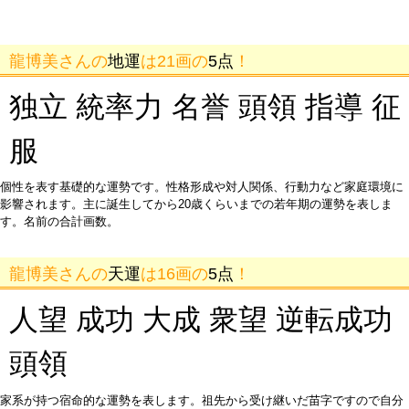
龍博美さんの
地運
は21画の
5点
！
独立 統率力 名誉 頭領 指導 征
服
個性を表す基礎的な運勢です。性格形成や対人関係、行動力など家庭環境に
影響されます。主に誕生してから20歳くらいまでの若年期の運勢を表しま
す。名前の合計画数。
龍博美さんの
天運
は16画の
5点
！
人望 成功 大成 衆望 逆転成功
頭領
家系が持つ宿命的な運勢を表します。祖先から受け継いだ苗字ですので自分