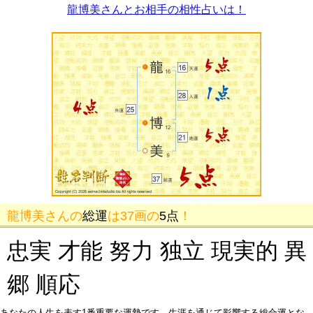
龍博美さんとお相手の相性占いは！
龍博美さんの
総運
は37画の
5点
！
忠実 才能 努力 独立 現実的 異
郷 順応
あなたの人生を表す1番重要な運勢です。生涯を通じて影響する総合運とな