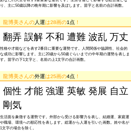
り、主に50歳以降の晩年期に影響を及ぼします。苗字と名前の合計画数。
龍博美さんの
人運
は28画の
1点
！
翻弄 誤解 不和 遭難 波乱 万丈
性格や才能などを表す2番目に重要な運勢です。人間関係や協調性、社会的
な成功に影響します。主に20歳から50歳ぐらいまでの中年期の運勢を表しま
す。苗字の下1文字と、名前の上1文字の合計画数。
龍博美さんの
外運
は25画の
4点
！
個性 才能 強運 英敏 発展 自立
剛気
生活面を象徴する運勢です。外部から受ける影響力を表し、結婚運、家庭運
や職場、環境への順応性を表します。総運から人運を引いた画数。姓や名が
1文字の場合を除く。