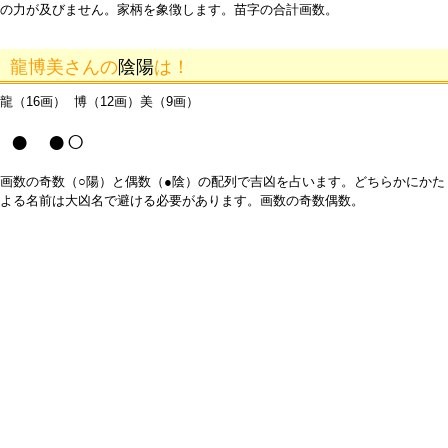
の力が及びません。家柄を象徴します。苗字の合計画数。
龍博美さんの
陰陽
は！
龍（16画） 博（12画）美（9画）
● ●○
画数の奇数（○陽）と偶数（●陰）の配列で吉凶を占います。どちらかにかた
よる名前は大凶名で避ける必要があります。画数の奇数偶数。