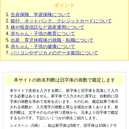
ポイント
生命保険、学資保険について
銀行、ネットバンク、クレジットカードについて
株や投資信託など資産運用について
赤ちゃん・子供の教育について
出産、育児休暇後の就職・転職について
赤ちゃん・子供の健康について
パソコンやデジカメのデータ復旧について
本サイトの姓名判断は旧字体の画数で鑑定します
本サイトで名前を入力する際に、新字体と旧字体を意識して入力
する必要はありません。新字体で入力された漢字は、自動的に旧
字体の画数を求めて名前を占います。そのため、鑑定結果で表示
される画数が、入力漢字の画数と異なる場合が多くあります。姓
名判断は、文字そのものが持つ意味から、元来より旧字体で鑑定
するものです。下記にいくつかの例をご紹介します。
シメスヘン（5画） … 祐は新字体は9画で、旧字体は10画 | クサ