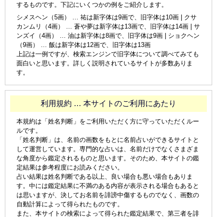
するものです。下記にいくつかの例をご紹介します。
シメスヘン（5画） … 祐は新字体は9画で、旧字体は10画 | クサ
カンムリ（4画） … 蒼や夢は新字体は13画で、旧字体は14画 | サ
ンズイ（4画） … 油は新字体は8画で、旧字体は9画 | ショクヘン
（9画） … 飯は新字体は12画で、旧字体は13画
上記は一例ですが、検索エンジンで旧字体について調べてみても
面白いと思います。詳しく説明されているサイトが多数ありま
す。
利用規約 … 本サイトのご利用にあたり
本規約は「姓名判断」をご利用いただく方に守っていただくルー
ルです。
「姓名判断」は、名前の画数をもとに名前占いができるサイトと
して運営しています。専門的な占いは、名前だけでなくさまざま
な角度から鑑定されるものと思います。そのため、本サイトの鑑
定結果は参考程度にお読みください。
占い結果は姓名判断である以上、良い場合も悪い場合もありま
す。中には鑑定結果に不満のある内容が表示される場合もあると
は思いますが、決してお名前を誹謗中傷するものでなく、画数の
自動計算によって得られたものです。
また、本サイトの検索によって得られた鑑定結果で、第三者を誹