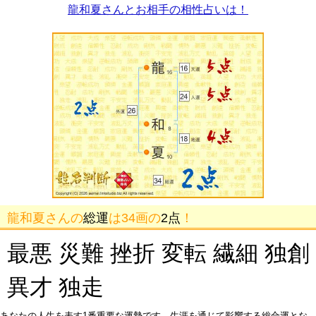
龍和夏さんとお相手の相性占いは！
龍和夏さんの
総運
は34画の
2点
！
最悪 災難 挫折 変転 繊細 独創
異才 独走
あなたの人生を表す1番重要な運勢です。生涯を通じて影響する総合運とな