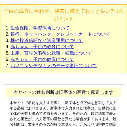
子供の成長に合わせ、将来に備えておくと良い7つの
ポイント
生命保険、学資保険について
銀行、ネットバンク、クレジットカードについて
株や投資信託など資産運用について
赤ちゃん・子供の教育について
出産、育児休暇後の就職・転職について
赤ちゃん・子供の健康について
パソコンやデジカメのデータ復旧について
本サイトの姓名判断は旧字体の画数で鑑定します
本サイトで名前を入力する際に、新字体と旧字体を意識して入力
する必要はありません。新字体で入力された漢字は、自動的に旧
字体の画数を求めて名前を占います。そのため、鑑定結果で表示
される画数が、入力漢字の画数と異なる場合が多くあります。姓
名判断は、文字そのものが持つ意味から、元来より旧字体で鑑定