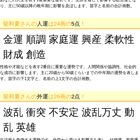
り、主に50歳以降の晩年期に影響を及ぼします。苗字と名前の合計画数。
龍和夏さんの
人運
は24画の
5点
！
金運 順調 家庭運 興産 柔軟性
財成 創造
性格や才能などを表す2番目に重要な運勢です。人間関係や協調性、社会的
な成功に影響します。主に20歳から50歳ぐらいまでの中年期の運勢を表しま
す。苗字の下1文字と、名前の上1文字の合計画数。
龍和夏さんの
外運
は26画の
2点
！
波乱 衝突 不安定 波乱万丈 動
乱 英雄
生活面を象徴する運勢です。外部から受ける影響力を表し、結婚運、家庭運