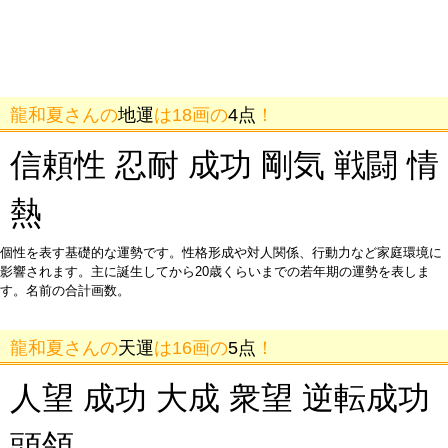
龍和夏さんの
地運
は18画の
4点
！
信頼性 忍耐 成功 剛気 戦闘 情
熱
個性を表す基礎的な運勢です。性格形成や対人関係、行動力など家庭環境に
影響されます。主に誕生してから20歳くらいまでの若年期の運勢を表しま
す。名前の合計画数。
龍和夏さんの
天運
は16画の
5点
！
人望 成功 大成 衆望 逆転成功
頭領