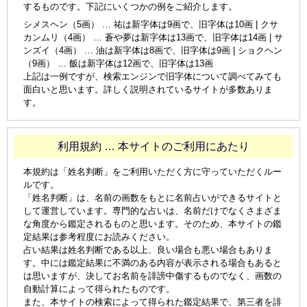
するものです。下記にいくつかの例をご紹介します。
シメスヘン（5画） … 祐は新字体は9画で、旧字体は10画 | クサ
カンムリ（4画） … 蒼や夢は新字体は13画で、旧字体は14画 | サ
ンズイ（4画） … 油は新字体は8画で、旧字体は9画 | ショクヘン
（9画） … 飯は新字体は12画で、旧字体は13画
上記は一例ですが、検索エンジンで旧字体について調べてみても
面白いと思います。詳しく説明されているサイトが多数ありま
す。
利用規約 … 本サイトのご利用にあたり
本規約は「姓名判断」をご利用いただく方に守っていただくルー
ルです。
「姓名判断」は、名前の画数をもとに名前占いができるサイトと
して運営しています。専門的な占いは、名前だけでなくさまざま
な角度から鑑定されるものと思います。そのため、本サイトの鑑
定結果は参考程度にお読みください。
占い結果は姓名判断である以上、良い場合も悪い場合もありま
す。中には鑑定結果に不満のある内容が表示される場合もあると
は思いますが、決してお名前を誹謗中傷するものでなく、画数の
自動計算によって得られたものです。
また、本サイトの検索によって得られた鑑定結果で、第三者を誹