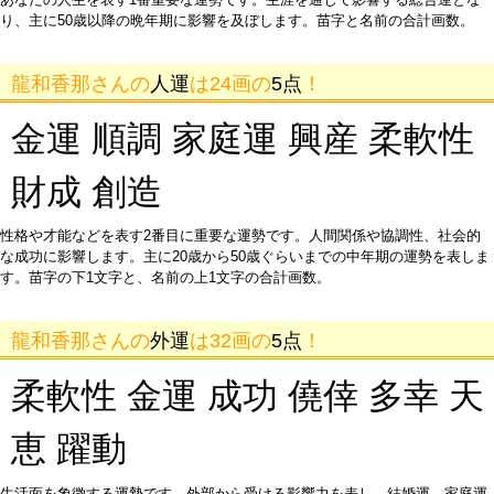
り、主に50歳以降の晩年期に影響を及ぼします。苗字と名前の合計画数。
龍和香那さんの
人運
は24画の
5点
！
金運 順調 家庭運 興産 柔軟性
財成 創造
性格や才能などを表す2番目に重要な運勢です。人間関係や協調性、社会的
な成功に影響します。主に20歳から50歳ぐらいまでの中年期の運勢を表しま
す。苗字の下1文字と、名前の上1文字の合計画数。
龍和香那さんの
外運
は32画の
5点
！
柔軟性 金運 成功 僥倖 多幸 天
恵 躍動
生活面を象徴する運勢です。外部から受ける影響力を表し、結婚運、家庭運