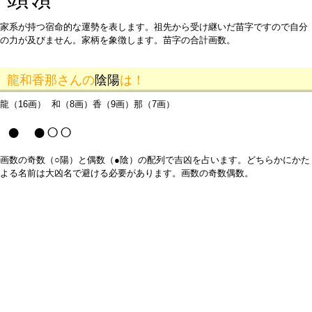
家系が持つ宿命的な運勢を表します。祖先から受け継いだ苗字ですので自分
の力が及びません。家柄を象徴します。苗字の合計画数。
龍和香那さんの
陰陽
は！
龍（16画） 和（8画）香（9画）那（7画）
● ●○○
画数の奇数（○陽）と偶数（●陰）の配列で吉凶を占います。どちらかにかた
よる名前は大凶名で避ける必要があります。画数の奇数偶数。