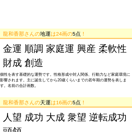
龍和香那さんの
地運
は24画の
5点
！
金運 順調 家庭運 興産 柔軟性
財成 創造
個性を表す基礎的な運勢です。性格形成や対人関係、行動力など家庭環境に
影響されます。主に誕生してから20歳くらいまでの若年期の運勢を表しま
す。名前の合計画数。
龍和香那さんの
天運
は16画の
5点
！
人望 成功 大成 衆望 逆転成功
頭領