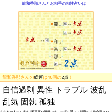
龍和香那さんとお相手の相性占いは！
龍和香那さんの
総運
は40画の
2点
！
自信過剰 異性 トラブル 波乱
乱気 固執 孤独
あなたの人生を表す1番重要な運勢です。生涯を通じて影響する総合運とな