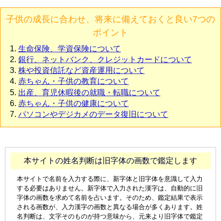
子供の成長に合わせ、将来に備えておくと良い7つの
ポイント
生命保険、学資保険について
銀行、ネットバンク、クレジットカードについて
株や投資信託など資産運用について
赤ちゃん・子供の教育について
出産、育児休暇後の就職・転職について
赤ちゃん・子供の健康について
パソコンやデジカメのデータ復旧について
本サイトの姓名判断は旧字体の画数で鑑定します
本サイトで名前を入力する際に、新字体と旧字体を意識して入力
する必要はありません。新字体で入力された漢字は、自動的に旧
字体の画数を求めて名前を占います。そのため、鑑定結果で表示
される画数が、入力漢字の画数と異なる場合が多くあります。姓
名判断は、文字そのものが持つ意味から、元来より旧字体で鑑定