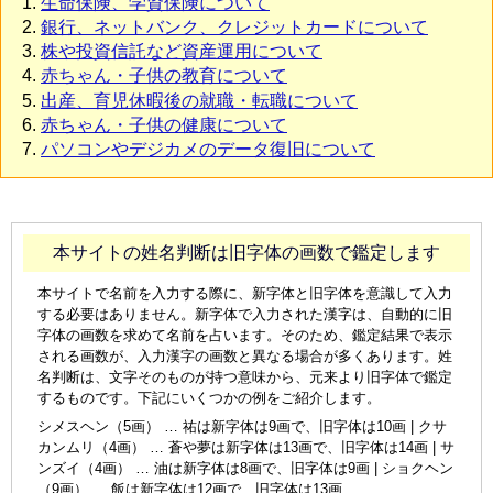
生命保険、学資保険について
銀行、ネットバンク、クレジットカードについて
株や投資信託など資産運用について
赤ちゃん・子供の教育について
出産、育児休暇後の就職・転職について
赤ちゃん・子供の健康について
パソコンやデジカメのデータ復旧について
本サイトの姓名判断は旧字体の画数で鑑定します
本サイトで名前を入力する際に、新字体と旧字体を意識して入力
する必要はありません。新字体で入力された漢字は、自動的に旧
字体の画数を求めて名前を占います。そのため、鑑定結果で表示
される画数が、入力漢字の画数と異なる場合が多くあります。姓
名判断は、文字そのものが持つ意味から、元来より旧字体で鑑定
するものです。下記にいくつかの例をご紹介します。
シメスヘン（5画） … 祐は新字体は9画で、旧字体は10画 | クサ
カンムリ（4画） … 蒼や夢は新字体は13画で、旧字体は14画 | サ
ンズイ（4画） … 油は新字体は8画で、旧字体は9画 | ショクヘン
（9画） … 飯は新字体は12画で、旧字体は13画