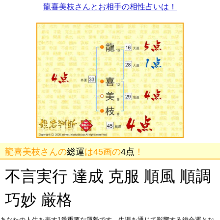
龍喜美枝さんとお相手の相性占いは！
龍喜美枝さんの
総運
は45画の
4点
！
不言実行 達成 克服 順風 順調
巧妙 厳格
あなたの人生を表す1番重要な運勢です。生涯を通じて影響する総合運とな