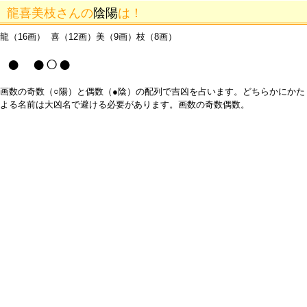
龍喜美枝さんの
陰陽
は！
龍（16画） 喜（12画）美（9画）枝（8画）
● ●○●
画数の奇数（○陽）と偶数（●陰）の配列で吉凶を占います。どちらかにかた
よる名前は大凶名で避ける必要があります。画数の奇数偶数。