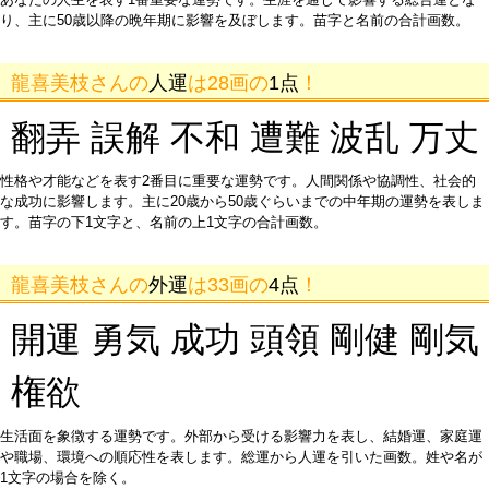
り、主に50歳以降の晩年期に影響を及ぼします。苗字と名前の合計画数。
龍喜美枝さんの
人運
は28画の
1点
！
翻弄 誤解 不和 遭難 波乱 万丈
性格や才能などを表す2番目に重要な運勢です。人間関係や協調性、社会的
な成功に影響します。主に20歳から50歳ぐらいまでの中年期の運勢を表しま
す。苗字の下1文字と、名前の上1文字の合計画数。
龍喜美枝さんの
外運
は33画の
4点
！
開運 勇気 成功 頭領 剛健 剛気
権欲
生活面を象徴する運勢です。外部から受ける影響力を表し、結婚運、家庭運
や職場、環境への順応性を表します。総運から人運を引いた画数。姓や名が
1文字の場合を除く。