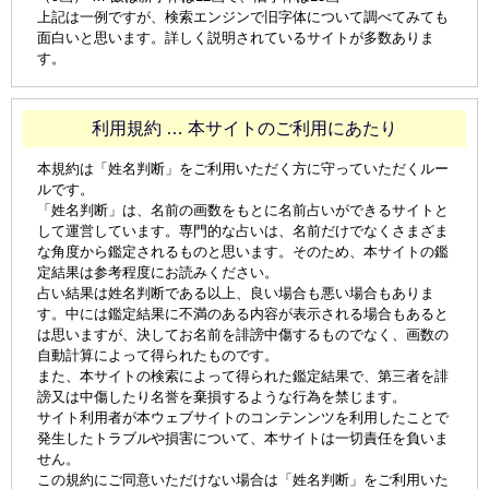
上記は一例ですが、検索エンジンで旧字体について調べてみても
面白いと思います。詳しく説明されているサイトが多数ありま
す。
利用規約 … 本サイトのご利用にあたり
本規約は「姓名判断」をご利用いただく方に守っていただくルー
ルです。
「姓名判断」は、名前の画数をもとに名前占いができるサイトと
して運営しています。専門的な占いは、名前だけでなくさまざま
な角度から鑑定されるものと思います。そのため、本サイトの鑑
定結果は参考程度にお読みください。
占い結果は姓名判断である以上、良い場合も悪い場合もありま
す。中には鑑定結果に不満のある内容が表示される場合もあると
は思いますが、決してお名前を誹謗中傷するものでなく、画数の
自動計算によって得られたものです。
また、本サイトの検索によって得られた鑑定結果で、第三者を誹
謗又は中傷したり名誉を棄損するような行為を禁じます。
サイト利用者が本ウェブサイトのコンテンンツを利用したことで
発生したトラブルや損害について、本サイトは一切責任を負いま
せん。
この規約にご同意いただけない場合は「姓名判断」をご利用いた