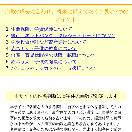
子供の成長に合わせ、将来に備えておくと良い7つの
ポイント
生命保険、学資保険について
銀行、ネットバンク、クレジットカードについて
株や投資信託など資産運用について
赤ちゃん・子供の教育について
出産、育児休暇後の就職・転職について
赤ちゃん・子供の健康について
パソコンやデジカメのデータ復旧について
本サイトの姓名判断は旧字体の画数で鑑定します
本サイトで名前を入力する際に、新字体と旧字体を意識して入力
する必要はありません。新字体で入力された漢字は、自動的に旧
字体の画数を求めて名前を占います。そのため、鑑定結果で表示
される画数が、入力漢字の画数と異なる場合が多くあります。姓
名判断は、文字そのものが持つ意味から、元来より旧字体で鑑定