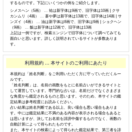
するものです。下記にいくつかの例をご紹介します。
シメスヘン（5画） … 祐は新字体は9画で、旧字体は10画 | クサ
カンムリ（4画） … 蒼や夢は新字体は13画で、旧字体は14画 | サ
ンズイ（4画） … 油は新字体は8画で、旧字体は9画 | ショクヘン
（9画） … 飯は新字体は12画で、旧字体は13画
上記は一例ですが、検索エンジンで旧字体について調べてみても
面白いと思います。詳しく説明されているサイトが多数ありま
す。
利用規約 … 本サイトのご利用にあたり
本規約は「姓名判断」をご利用いただく方に守っていただくルー
ルです。
「姓名判断」は、名前の画数をもとに名前占いができるサイトと
して運営しています。専門的な占いは、名前だけでなくさまざま
な角度から鑑定されるものと思います。そのため、本サイトの鑑
定結果は参考程度にお読みください。
占い結果は姓名判断である以上、良い場合も悪い場合もありま
す。中には鑑定結果に不満のある内容が表示される場合もあると
は思いますが、決してお名前を誹謗中傷するものでなく、画数の
自動計算によって得られたものです。
また、本サイトの検索によって得られた鑑定結果で、第三者を誹