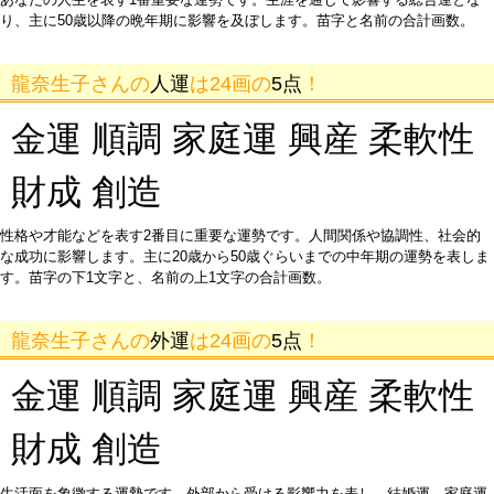
り、主に50歳以降の晩年期に影響を及ぼします。苗字と名前の合計画数。
龍奈生子さんの
人運
は24画の
5点
！
金運 順調 家庭運 興産 柔軟性
財成 創造
性格や才能などを表す2番目に重要な運勢です。人間関係や協調性、社会的
な成功に影響します。主に20歳から50歳ぐらいまでの中年期の運勢を表しま
す。苗字の下1文字と、名前の上1文字の合計画数。
龍奈生子さんの
外運
は24画の
5点
！
金運 順調 家庭運 興産 柔軟性
財成 創造
生活面を象徴する運勢です。外部から受ける影響力を表し、結婚運、家庭運