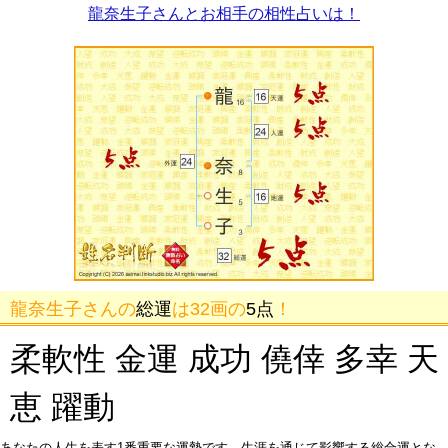
龍奈生子さんとお相手の相性占いは！
龍奈生子さんの
総運
は32画の
5点
！
柔軟性 金運 成功 僥倖 多幸 天
恵 躍動
あなたの人生を表す1番重要な運勢です。生涯を通じて影響する総合運とな