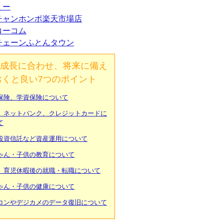
ミー
チャンホンポ楽天市場店
コーコム
チェーンふとんタウン
成長に合わせ、将来に備え
おくと良い7つのポイント
保険、学資保険について
、ネットバンク、クレジットカードに
て
投資信託など資産運用について
ゃん・子供の教育について
、育児休暇後の就職・転職について
ゃん・子供の健康について
コンやデジカメのデータ復旧について