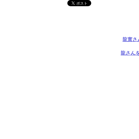
龍實さ
龍さん