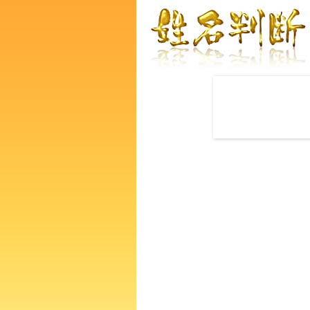
赤ちゃんの名づけ命名
龍實さんの運勢をズバリ鑑定
たの人生、性格、生活、個性