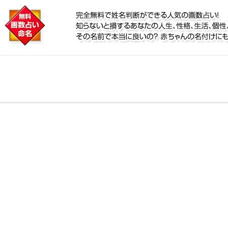
に
！名前が持つ運勢から無料で姓名判断ができる人気の画
、宿命をズバッと的中！