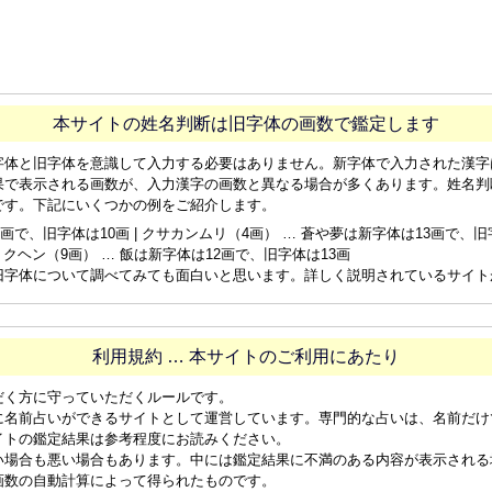
本サイトの姓名判断は旧字体の画数で鑑定します
字体と旧字体を意識して入力する必要はありません。新字体で入力された漢字
果で表示される画数が、入力漢字の画数と異なる場合が多くあります。姓名判
です。下記にいくつかの例をご紹介します。
画で、旧字体は10画 | クサカンムリ（4画） … 蒼や夢は新字体は13画で、旧字体
ョクヘン（9画） … 飯は新字体は12画で、旧字体は13画
旧字体について調べてみても面白いと思います。詳しく説明されているサイト
利用規約 … 本サイトのご利用にあたり
だく方に守っていただくルールです。
に名前占いができるサイトとして運営しています。専門的な占いは、名前だけ
イトの鑑定結果は参考程度にお読みください。
い場合も悪い場合もあります。中には鑑定結果に不満のある内容が表示される
画数の自動計算によって得られたものです。