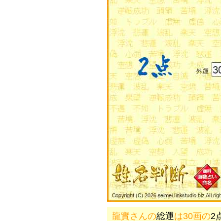
龍實さんの
総運
は30画の
2