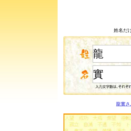
姓名だ
龍實さ