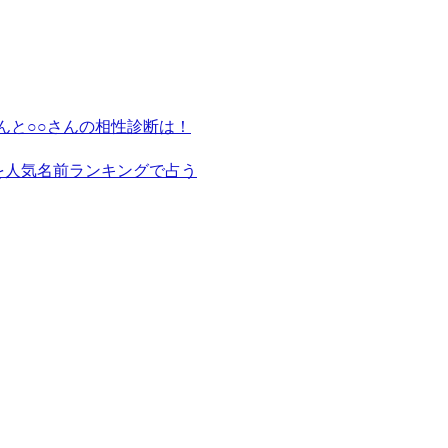
んと○○さんの相性診断は！
を人気名前ランキングで占う