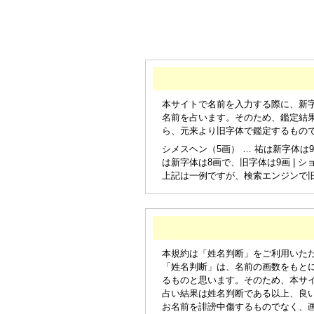
本サイトで名前を入力する際に、新
名前を占います。そのため、鑑定結
ら、元来より旧字体で鑑定するもの
シメスヘン（5画） … 祐は新字体は9
は新字体は8画で、旧字体は9画 | シ
上記は一例ですが、検索エンジンで
本規約は「姓名判断」をご利用いた
「姓名判断」は、名前の画数をもと
るものと思います。そのため、本サ
占い結果は姓名判断である以上、良
お名前を誹謗中傷するものでなく、