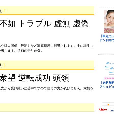
点
！
 不如 トラブル 虚無 虚偽
成や対人関係、行動力など家庭環境に影響されます。主に誕生し
を表します。名前の合計画数。
点
！
 衆望 逆転成功 頭領
祖先から受け継いだ苗字ですので自分の力が及びません。家柄を