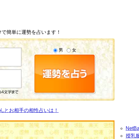
けで簡単に運勢を占います！
男
女
んとお相手の相性占いは！
Net
授乳