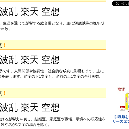
 波乱 楽天 空想
。生涯を通じて影響する総合運となり、主に50歳以降の晩年期
計画数。
点
！
 波乱 楽天 空想
運勢です。人間関係や協調性、社会的な成功に影響します。主に
運勢を表します。苗字の下1文字と、名前の上1文字の合計画数。
点
！
 波乱 楽天 空想
受ける影響力を表し、結婚運、家庭運や職場、環境への順応性を
姓や名が1文字の場合を除く。