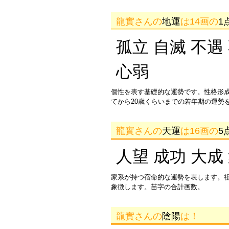
龍實さんの
地運
は14画の
1
孤立 自滅 不遇
心弱
個性を表す基礎的な運勢です。性格形
てから20歳くらいまでの若年期の運勢
龍實さんの
天運
は16画の
5
人望 成功 大成
家系が持つ宿命的な運勢を表します。
象徴します。苗字の合計画数。
龍實さんの
陰陽
は！