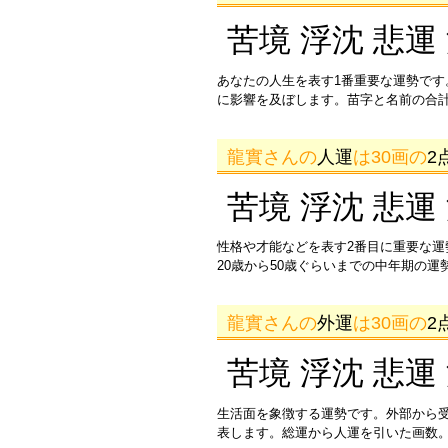
苦境 浮沈 悲運
あなたの人生を表す1番重要な運勢です
に影響を及ぼします。苗字と名前の合
龍實さんの
人運
は30画の
2
苦境 浮沈 悲運
性格や才能などを表す2番目に重要な
20歳から50歳ぐらいまでの中年期の
龍實さんの
外運
は30画の
2
苦境 浮沈 悲運
生活面を象徴する運勢です。外部から
表します。総運から人運を引いた画数。