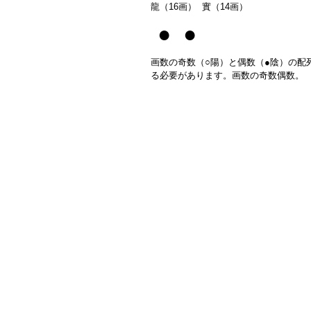
龍（16画） 實（14画）
● ●
画数の奇数（○陽）と偶数（●陰）の配
る必要があります。画数の奇数偶数。