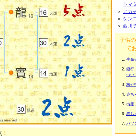
トマ
アカ
ケン
西川
子供の
て
生命
銀行
つい
株や
赤ち
出産
赤ち
パソ
点
！