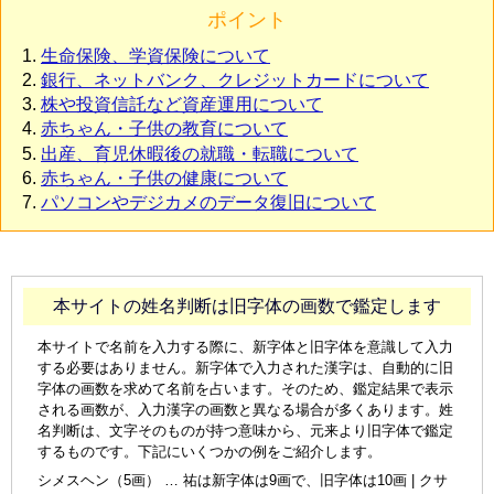
ポイント
生命保険、学資保険について
銀行、ネットバンク、クレジットカードについて
株や投資信託など資産運用について
赤ちゃん・子供の教育について
出産、育児休暇後の就職・転職について
赤ちゃん・子供の健康について
パソコンやデジカメのデータ復旧について
本サイトの姓名判断は旧字体の画数で鑑定します
本サイトで名前を入力する際に、新字体と旧字体を意識して入力
する必要はありません。新字体で入力された漢字は、自動的に旧
字体の画数を求めて名前を占います。そのため、鑑定結果で表示
される画数が、入力漢字の画数と異なる場合が多くあります。姓
名判断は、文字そのものが持つ意味から、元来より旧字体で鑑定
するものです。下記にいくつかの例をご紹介します。
シメスヘン（5画） … 祐は新字体は9画で、旧字体は10画 | クサ