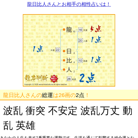
龍日比人さんとお相手の相性占いは！
龍日比人さんの
総運
は26画の
2点
！
波乱 衝突 不安定 波乱万丈 動
乱 英雄
あなたの人生を表す1番重要な運勢です。生涯を通じて影響する総合運とな