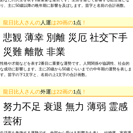
り、主に50歳以降の晩年期に影響を及ぼします。苗字と名前の合計画数。
龍日比人さんの
人運
は20画の
1点
！
悲観 薄幸 別離 災厄 社交下手
災難 離散 非業
性格や才能などを表す2番目に重要な運勢です。人間関係や協調性、社会的
な成功に影響します。主に20歳から50歳ぐらいまでの中年期の運勢を表しま
す。苗字の下1文字と、名前の上1文字の合計画数。
龍日比人さんの
外運
は22画の
1点
！
努力不足 衰退 無力 薄弱 霊感
芸術
生活面を象徴する運勢です。外部から受ける影響力を表し、結婚運、家庭運