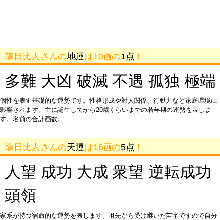
龍日比人さんの
地運
は10画の
1点
！
多難 大凶 破滅 不遇 孤独 極端
個性を表す基礎的な運勢です。性格形成や対人関係、行動力など家庭環境に
影響されます。主に誕生してから20歳くらいまでの若年期の運勢を表しま
す。名前の合計画数。
龍日比人さんの
天運
は16画の
5点
！
人望 成功 大成 衆望 逆転成功
頭領
家系が持つ宿命的な運勢を表します。祖先から受け継いだ苗字ですので自分