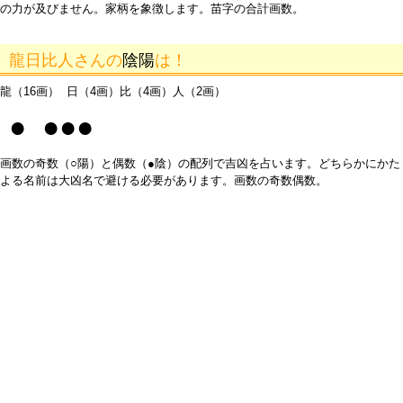
の力が及びません。家柄を象徴します。苗字の合計画数。
龍日比人さんの
陰陽
は！
龍（16画） 日（4画）比（4画）人（2画）
● ●●●
画数の奇数（○陽）と偶数（●陰）の配列で吉凶を占います。どちらかにかた
よる名前は大凶名で避ける必要があります。画数の奇数偶数。