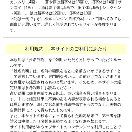
カンムリ（4画） … 蒼や夢は新字体は13画で、旧字体は14画 | サ
ンズイ（4画） … 油は新字体は8画で、旧字体は9画 | ショクヘン
（9画） … 飯は新字体は12画で、旧字体は13画
上記は一例ですが、検索エンジンで旧字体について調べてみても
面白いと思います。詳しく説明されているサイトが多数ありま
す。
利用規約 … 本サイトのご利用にあたり
本規約は「姓名判断」をご利用いただく方に守っていただくルー
ルです。
「姓名判断」は、名前の画数をもとに名前占いができるサイトと
して運営しています。専門的な占いは、名前だけでなくさまざま
な角度から鑑定されるものと思います。そのため、本サイトの鑑
定結果は参考程度にお読みください。
占い結果は姓名判断である以上、良い場合も悪い場合もありま
す。中には鑑定結果に不満のある内容が表示される場合もあると
は思いますが、決してお名前を誹謗中傷するものでなく、画数の
自動計算によって得られたものです。
また、本サイトの検索によって得られた鑑定結果で、第三者を誹
謗又は中傷したり名誉を棄損するような行為を禁じます。
サイト利用者が本ウェブサイトのコンテンンツを利用したことで