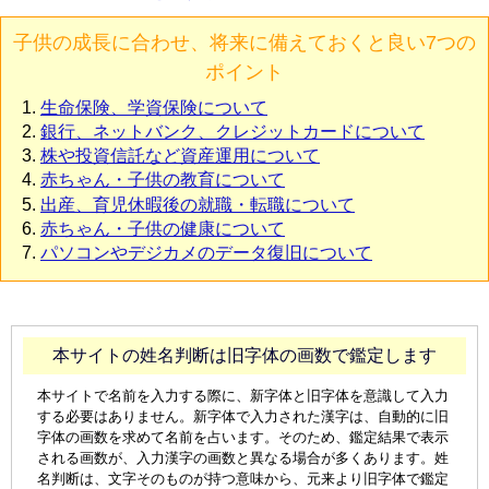
子供の成長に合わせ、将来に備えておくと良い7つの
ポイント
生命保険、学資保険について
銀行、ネットバンク、クレジットカードについて
株や投資信託など資産運用について
赤ちゃん・子供の教育について
出産、育児休暇後の就職・転職について
赤ちゃん・子供の健康について
パソコンやデジカメのデータ復旧について
本サイトの姓名判断は旧字体の画数で鑑定します
本サイトで名前を入力する際に、新字体と旧字体を意識して入力
する必要はありません。新字体で入力された漢字は、自動的に旧
字体の画数を求めて名前を占います。そのため、鑑定結果で表示
される画数が、入力漢字の画数と異なる場合が多くあります。姓
名判断は、文字そのものが持つ意味から、元来より旧字体で鑑定