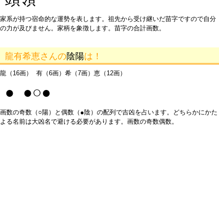
家系が持つ宿命的な運勢を表します。祖先から受け継いだ苗字ですので自分
の力が及びません。家柄を象徴します。苗字の合計画数。
龍有希恵さんの
陰陽
は！
龍（16画） 有（6画）希（7画）恵（12画）
● ●○●
画数の奇数（○陽）と偶数（●陰）の配列で吉凶を占います。どちらかにかた
よる名前は大凶名で避ける必要があります。画数の奇数偶数。