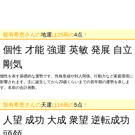
龍有希恵さんの
地運
は25画の
4点
！
個性 才能 強運 英敏 発展 自立
剛気
個性を表す基礎的な運勢です。性格形成や対人関係、行動力など家庭環境に
影響されます。主に誕生してから20歳くらいまでの若年期の運勢を表しま
す。名前の合計画数。
龍有希恵さんの
天運
は16画の
5点
！
人望 成功 大成 衆望 逆転成功
頭領