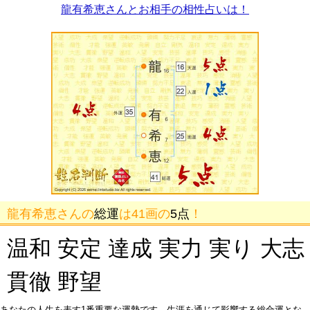
龍有希恵さんとお相手の相性占いは！
龍有希恵さんの
総運
は41画の
5点
！
温和 安定 達成 実力 実り 大志
貫徹 野望
あなたの人生を表す1番重要な運勢です。生涯を通じて影響する総合運とな