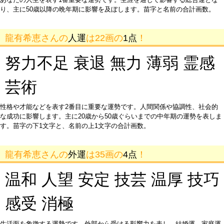
り、主に50歳以降の晩年期に影響を及ぼします。苗字と名前の合計画数。
龍有希恵さんの
人運
は22画の
1点
！
努力不足 衰退 無力 薄弱 霊感
芸術
性格や才能などを表す2番目に重要な運勢です。人間関係や協調性、社会的
な成功に影響します。主に20歳から50歳ぐらいまでの中年期の運勢を表しま
す。苗字の下1文字と、名前の上1文字の合計画数。
龍有希恵さんの
外運
は35画の
4点
！
温和 人望 安定 技芸 温厚 技巧
感受 消極
生活面を象徴する運勢です。外部から受ける影響力を表し、結婚運、家庭運