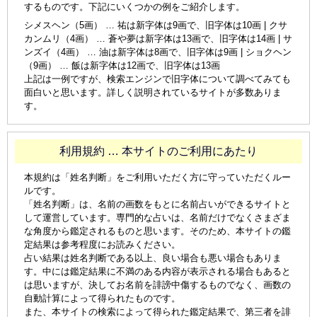
するものです。下記にいくつかの例をご紹介します。
シメスヘン（5画） … 祐は新字体は9画で、旧字体は10画 | クサ
カンムリ（4画） … 蒼や夢は新字体は13画で、旧字体は14画 | サ
ンズイ（4画） … 油は新字体は8画で、旧字体は9画 | ショクヘン
（9画） … 飯は新字体は12画で、旧字体は13画
上記は一例ですが、検索エンジンで旧字体について調べてみても
面白いと思います。詳しく説明されているサイトが多数ありま
す。
利用規約 … 本サイトのご利用にあたり
本規約は「姓名判断」をご利用いただく方に守っていただくルー
ルです。
「姓名判断」は、名前の画数をもとに名前占いができるサイトと
して運営しています。専門的な占いは、名前だけでなくさまざま
な角度から鑑定されるものと思います。そのため、本サイトの鑑
定結果は参考程度にお読みください。
占い結果は姓名判断である以上、良い場合も悪い場合もありま
す。中には鑑定結果に不満のある内容が表示される場合もあると
は思いますが、決してお名前を誹謗中傷するものでなく、画数の
自動計算によって得られたものです。
また、本サイトの検索によって得られた鑑定結果で、第三者を誹