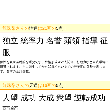
龍珠梨さんの
地運
は21画の
5点
！
独立 統率力 名誉 頭領 指導 征
服
個性を表す基礎的な運勢です。性格形成や対人関係、行動力など家庭環境に
影響されます。主に誕生してから20歳くらいまでの若年期の運勢を表しま
す。名前の合計画数。
龍珠梨さんの
天運
は16画の
5点
！
人望 成功 大成 衆望 逆転成功
頭領