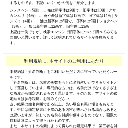
するものです。下記にいくつかの例をご紹介します。
シメスヘン（5画） … 祐は新字体は9画で、旧字体は10画 | クサ
カンムリ（4画） … 蒼や夢は新字体は13画で、旧字体は14画 | サ
ンズイ（4画） … 油は新字体は8画で、旧字体は9画 | ショクヘン
（9画） … 飯は新字体は12画で、旧字体は13画
上記は一例ですが、検索エンジンで旧字体について調べてみても
面白いと思います。詳しく説明されているサイトが多数ありま
す。
利用規約 … 本サイトのご利用にあたり
本規約は「姓名判断」をご利用いただく方に守っていただくルー
ルです。
「姓名判断」は、名前の画数をもとに名前占いができるサイトと
して運営しています。専門的な占いは、名前だけでなくさまざま
な角度から鑑定されるものと思います。そのため、本サイトの鑑
定結果は参考程度にお読みください。
占い結果は姓名判断である以上、良い場合も悪い場合もありま
す。中には鑑定結果に不満のある内容が表示される場合もあると
は思いますが、決してお名前を誹謗中傷するものでなく、画数の
自動計算によって得られたものです。
また、本サイトの検索によって得られた鑑定結果で、第三者を誹