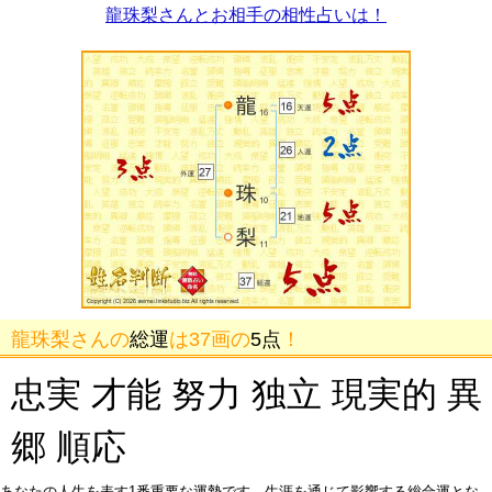
龍珠梨さんとお相手の相性占いは！
龍珠梨さんの
総運
は37画の
5点
！
忠実 才能 努力 独立 現実的 異
郷 順応
あなたの人生を表す1番重要な運勢です。生涯を通じて影響する総合運とな