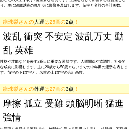
り、主に50歳以降の晩年期に影響を及ぼします。苗字と名前の合計画数。
龍珠梨さんの
人運
は26画の
2点
！
波乱 衝突 不安定 波乱万丈 動
乱 英雄
性格や才能などを表す2番目に重要な運勢です。人間関係や協調性、社会的
な成功に影響します。主に20歳から50歳ぐらいまでの中年期の運勢を表しま
す。苗字の下1文字と、名前の上1文字の合計画数。
龍珠梨さんの
外運
は27画の
3点
！
摩擦 孤立 受難 頭脳明晰 猛進
強情
生活面を象徴する運勢です。外部から受ける影響力を表し、結婚運、家庭運