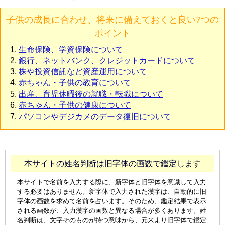
子供の成長に合わせ、将来に備えておくと良い7つの
ポイント
生命保険、学資保険について
銀行、ネットバンク、クレジットカードについて
株や投資信託など資産運用について
赤ちゃん・子供の教育について
出産、育児休暇後の就職・転職について
赤ちゃん・子供の健康について
パソコンやデジカメのデータ復旧について
本サイトの姓名判断は旧字体の画数で鑑定します
本サイトで名前を入力する際に、新字体と旧字体を意識して入力
する必要はありません。新字体で入力された漢字は、自動的に旧
字体の画数を求めて名前を占います。そのため、鑑定結果で表示
される画数が、入力漢字の画数と異なる場合が多くあります。姓
名判断は、文字そのものが持つ意味から、元来より旧字体で鑑定