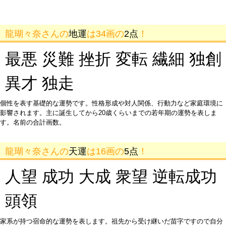
龍瑚々奈さんの
地運
は34画の
2点
！
最悪 災難 挫折 変転 繊細 独創
異才 独走
個性を表す基礎的な運勢です。性格形成や対人関係、行動力など家庭環境に
影響されます。主に誕生してから20歳くらいまでの若年期の運勢を表しま
す。名前の合計画数。
龍瑚々奈さんの
天運
は16画の
5点
！
人望 成功 大成 衆望 逆転成功
頭領
家系が持つ宿命的な運勢を表します。祖先から受け継いだ苗字ですので自分