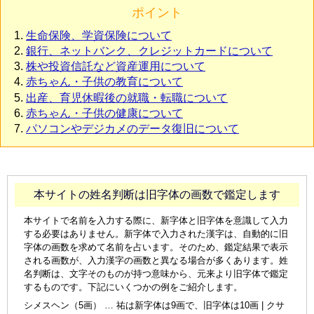
ポイント
生命保険、学資保険について
銀行、ネットバンク、クレジットカードについて
株や投資信託など資産運用について
赤ちゃん・子供の教育について
出産、育児休暇後の就職・転職について
赤ちゃん・子供の健康について
パソコンやデジカメのデータ復旧について
本サイトの姓名判断は旧字体の画数で鑑定します
本サイトで名前を入力する際に、新字体と旧字体を意識して入力
する必要はありません。新字体で入力された漢字は、自動的に旧
字体の画数を求めて名前を占います。そのため、鑑定結果で表示
される画数が、入力漢字の画数と異なる場合が多くあります。姓
名判断は、文字そのものが持つ意味から、元来より旧字体で鑑定
するものです。下記にいくつかの例をご紹介します。
シメスヘン（5画） … 祐は新字体は9画で、旧字体は10画 | クサ