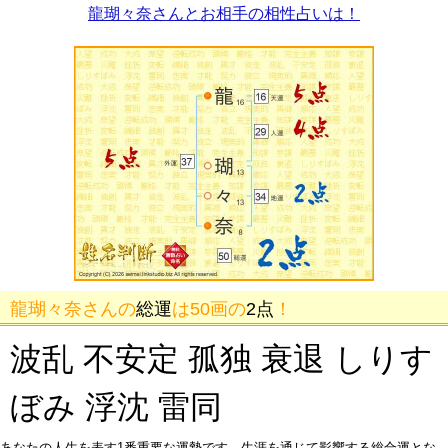
龍瑚々奈さんとお相手の相性占いは！
龍瑚々奈さんの
総運
は50画の
2点
！
波乱 不安定 孤独 衰退 しりす
ぼみ 浮沈 雷同
あなたの人生を表す1番重要な運勢です。生涯を通じて影響する総合運とな