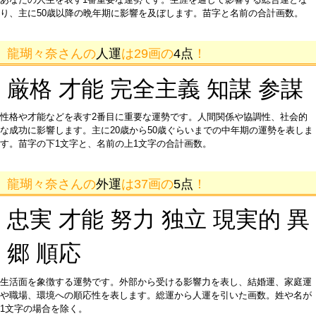
り、主に50歳以降の晩年期に影響を及ぼします。苗字と名前の合計画数。
龍瑚々奈さんの
人運
は29画の
4点
！
厳格 才能 完全主義 知謀 参謀
性格や才能などを表す2番目に重要な運勢です。人間関係や協調性、社会的
な成功に影響します。主に20歳から50歳ぐらいまでの中年期の運勢を表しま
す。苗字の下1文字と、名前の上1文字の合計画数。
龍瑚々奈さんの
外運
は37画の
5点
！
忠実 才能 努力 独立 現実的 異
郷 順応
生活面を象徴する運勢です。外部から受ける影響力を表し、結婚運、家庭運
や職場、環境への順応性を表します。総運から人運を引いた画数。姓や名が
1文字の場合を除く。