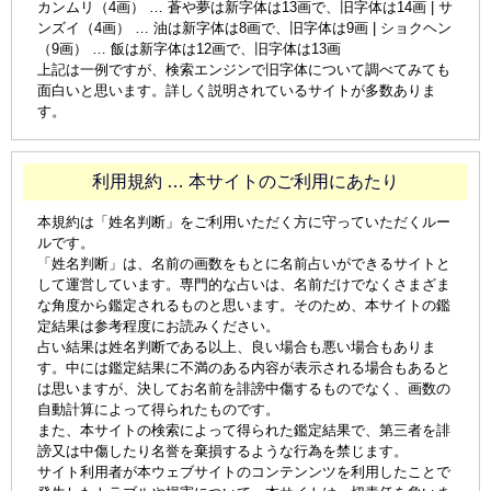
カンムリ（4画） … 蒼や夢は新字体は13画で、旧字体は14画 | サ
ンズイ（4画） … 油は新字体は8画で、旧字体は9画 | ショクヘン
（9画） … 飯は新字体は12画で、旧字体は13画
上記は一例ですが、検索エンジンで旧字体について調べてみても
面白いと思います。詳しく説明されているサイトが多数ありま
す。
利用規約 … 本サイトのご利用にあたり
本規約は「姓名判断」をご利用いただく方に守っていただくルー
ルです。
「姓名判断」は、名前の画数をもとに名前占いができるサイトと
して運営しています。専門的な占いは、名前だけでなくさまざま
な角度から鑑定されるものと思います。そのため、本サイトの鑑
定結果は参考程度にお読みください。
占い結果は姓名判断である以上、良い場合も悪い場合もありま
す。中には鑑定結果に不満のある内容が表示される場合もあると
は思いますが、決してお名前を誹謗中傷するものでなく、画数の
自動計算によって得られたものです。
また、本サイトの検索によって得られた鑑定結果で、第三者を誹
謗又は中傷したり名誉を棄損するような行為を禁じます。
サイト利用者が本ウェブサイトのコンテンンツを利用したことで