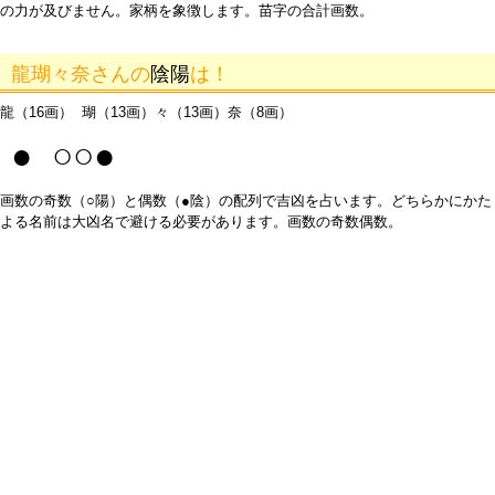
の力が及びません。家柄を象徴します。苗字の合計画数。
龍瑚々奈さんの
陰陽
は！
龍（16画） 瑚（13画）々（13画）奈（8画）
● ○○●
画数の奇数（○陽）と偶数（●陰）の配列で吉凶を占います。どちらかにかた
よる名前は大凶名で避ける必要があります。画数の奇数偶数。