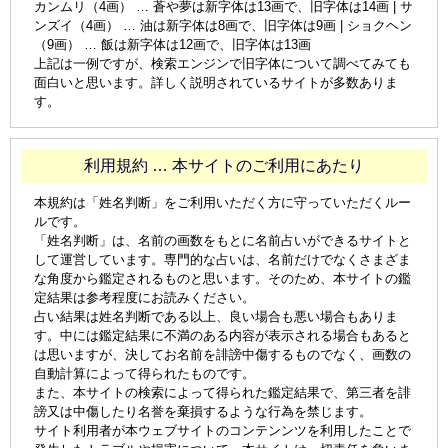
カンムリ（4画） … 蒼や夢は新字体は13画で、旧字体は14画 | サ
ンズイ（4画） … 油は新字体は8画で、旧字体は9画 | ショクヘン
（9画） … 飯は新字体は12画で、旧字体は13画
上記は一例ですが、検索エンジンで旧字体について調べてみても
面白いと思います。詳しく説明されているサイトが多数ありま
す。
利用規約 … 本サイトのご利用にあたり
本規約は「姓名判断」をご利用いただく方に守っていただくルー
ルです。
「姓名判断」は、名前の画数をもとに名前占いができるサイトと
して運営しています。専門的な占いは、名前だけでなくさまざま
な角度から鑑定されるものと思います。そのため、本サイトの鑑
定結果は参考程度にお読みください。
占い結果は姓名判断である以上、良い場合も悪い場合もありま
す。中には鑑定結果に不満のある内容が表示される場合もあると
は思いますが、決してお名前を誹謗中傷するものでなく、画数の
自動計算によって得られたものです。
また、本サイトの検索によって得られた鑑定結果で、第三者を誹
謗又は中傷したり名誉を棄損するような行為を禁じます。
サイト利用者が本ウェブサイトのコンテンンツを利用したことで