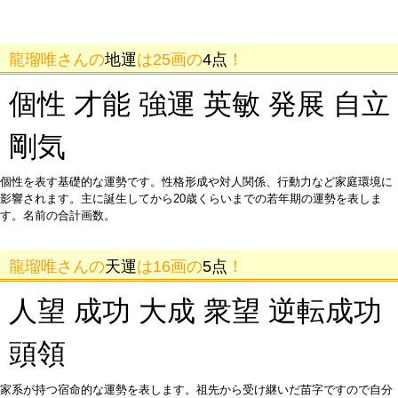
龍瑠唯さんの
地運
は25画の
4点
！
個性 才能 強運 英敏 発展 自立
剛気
個性を表す基礎的な運勢です。性格形成や対人関係、行動力など家庭環境に
影響されます。主に誕生してから20歳くらいまでの若年期の運勢を表しま
す。名前の合計画数。
龍瑠唯さんの
天運
は16画の
5点
！
人望 成功 大成 衆望 逆転成功
頭領
家系が持つ宿命的な運勢を表します。祖先から受け継いだ苗字ですので自分