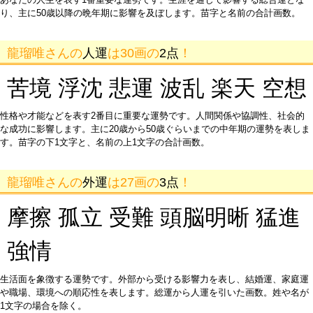
り、主に50歳以降の晩年期に影響を及ぼします。苗字と名前の合計画数。
龍瑠唯さんの
人運
は30画の
2点
！
苦境 浮沈 悲運 波乱 楽天 空想
性格や才能などを表す2番目に重要な運勢です。人間関係や協調性、社会的
な成功に影響します。主に20歳から50歳ぐらいまでの中年期の運勢を表しま
す。苗字の下1文字と、名前の上1文字の合計画数。
龍瑠唯さんの
外運
は27画の
3点
！
摩擦 孤立 受難 頭脳明晰 猛進
強情
生活面を象徴する運勢です。外部から受ける影響力を表し、結婚運、家庭運
や職場、環境への順応性を表します。総運から人運を引いた画数。姓や名が
1文字の場合を除く。