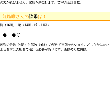
の力が及びません。家柄を象徴します。苗字の合計画数。
龍瑠唯さんの
陰陽
は！
龍（16画） 瑠（14画）唯（11画）
● ●○
画数の奇数（○陽）と偶数（●陰）の配列で吉凶を占います。どちらかにかた
よる名前は大凶名で避ける必要があります。画数の奇数偶数。