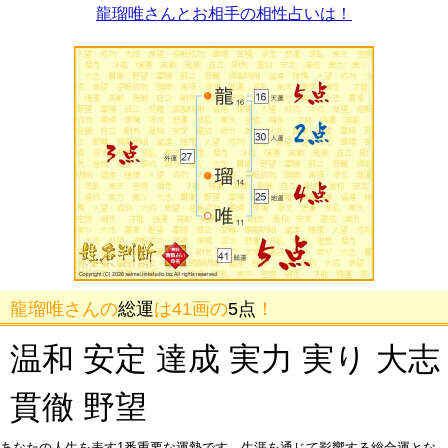
龍瑠唯さんとお相手の相性占いは！
龍瑠唯さんの
総運
は41画の
5点
！
温和 安定 達成 実力 実り 大志
貫徹 野望
あなたの人生を表す1番重要な運勢です。生涯を通じて影響する総合運とな