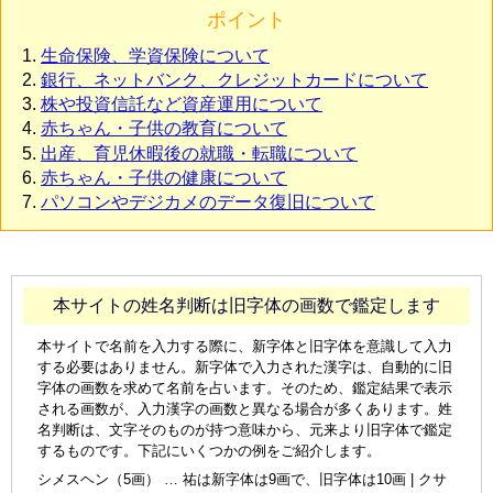
ポイント
生命保険、学資保険について
銀行、ネットバンク、クレジットカードについて
株や投資信託など資産運用について
赤ちゃん・子供の教育について
出産、育児休暇後の就職・転職について
赤ちゃん・子供の健康について
パソコンやデジカメのデータ復旧について
本サイトの姓名判断は旧字体の画数で鑑定します
本サイトで名前を入力する際に、新字体と旧字体を意識して入力
する必要はありません。新字体で入力された漢字は、自動的に旧
字体の画数を求めて名前を占います。そのため、鑑定結果で表示
される画数が、入力漢字の画数と異なる場合が多くあります。姓
名判断は、文字そのものが持つ意味から、元来より旧字体で鑑定
するものです。下記にいくつかの例をご紹介します。
シメスヘン（5画） … 祐は新字体は9画で、旧字体は10画 | クサ