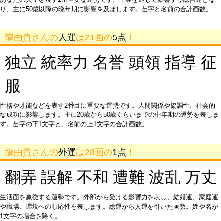
り、主に50歳以降の晩年期に影響を及ぼします。苗字と名前の合計画数。
龍由貴さんの
人運
は21画の
5点
！
独立 統率力 名誉 頭領 指導 征
服
性格や才能などを表す2番目に重要な運勢です。人間関係や協調性、社会的
な成功に影響します。主に20歳から50歳ぐらいまでの中年期の運勢を表しま
す。苗字の下1文字と、名前の上1文字の合計画数。
龍由貴さんの
外運
は28画の
1点
！
翻弄 誤解 不和 遭難 波乱 万丈
生活面を象徴する運勢です。外部から受ける影響力を表し、結婚運、家庭運
や職場、環境への順応性を表します。総運から人運を引いた画数。姓や名が
1文字の場合を除く。