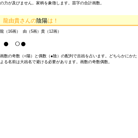
の力が及びません。家柄を象徴します。苗字の合計画数。
龍由貴さんの
陰陽
は！
龍（16画） 由（5画）貴（12画）
● ○●
画数の奇数（○陽）と偶数（●陰）の配列で吉凶を占います。どちらかにかた
よる名前は大凶名で避ける必要があります。画数の奇数偶数。