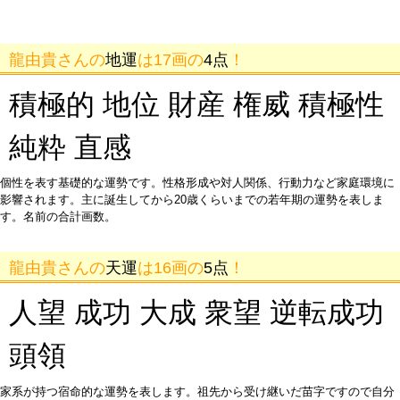
龍由貴さんの
地運
は17画の
4点
！
積極的 地位 財産 権威 積極性
純粋 直感
個性を表す基礎的な運勢です。性格形成や対人関係、行動力など家庭環境に
影響されます。主に誕生してから20歳くらいまでの若年期の運勢を表しま
す。名前の合計画数。
龍由貴さんの
天運
は16画の
5点
！
人望 成功 大成 衆望 逆転成功
頭領
家系が持つ宿命的な運勢を表します。祖先から受け継いだ苗字ですので自分