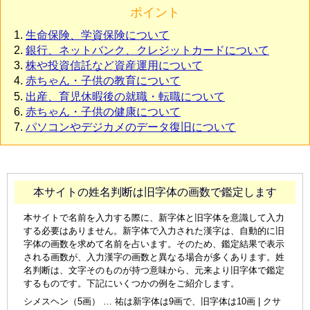
ポイント
生命保険、学資保険について
銀行、ネットバンク、クレジットカードについて
株や投資信託など資産運用について
赤ちゃん・子供の教育について
出産、育児休暇後の就職・転職について
赤ちゃん・子供の健康について
パソコンやデジカメのデータ復旧について
本サイトの姓名判断は旧字体の画数で鑑定します
本サイトで名前を入力する際に、新字体と旧字体を意識して入力
する必要はありません。新字体で入力された漢字は、自動的に旧
字体の画数を求めて名前を占います。そのため、鑑定結果で表示
される画数が、入力漢字の画数と異なる場合が多くあります。姓
名判断は、文字そのものが持つ意味から、元来より旧字体で鑑定
するものです。下記にいくつかの例をご紹介します。
シメスヘン（5画） … 祐は新字体は9画で、旧字体は10画 | クサ