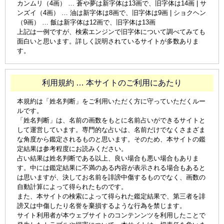
カンムリ（4画） … 蒼や夢は新字体は13画で、旧字体は14画 | サ
ンズイ（4画） … 油は新字体は8画で、旧字体は9画 | ショクヘン
（9画） … 飯は新字体は12画で、旧字体は13画
上記は一例ですが、検索エンジンで旧字体について調べてみても
面白いと思います。詳しく説明されているサイトが多数ありま
す。
利用規約 … 本サイトのご利用にあたり
本規約は「姓名判断」をご利用いただく方に守っていただくルー
ルです。
「姓名判断」は、名前の画数をもとに名前占いができるサイトと
して運営しています。専門的な占いは、名前だけでなくさまざま
な角度から鑑定されるものと思います。そのため、本サイトの鑑
定結果は参考程度にお読みください。
占い結果は姓名判断である以上、良い場合も悪い場合もありま
す。中には鑑定結果に不満のある内容が表示される場合もあると
は思いますが、決してお名前を誹謗中傷するものでなく、画数の
自動計算によって得られたものです。
また、本サイトの検索によって得られた鑑定結果で、第三者を誹
謗又は中傷したり名誉を棄損するような行為を禁じます。
サイト利用者が本ウェブサイトのコンテンンツを利用したことで