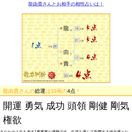
龍由貴さんとお相手の相性占いは！
龍由貴さんの
総運
は33画の
4点
！
開運 勇気 成功 頭領 剛健 剛気
権欲
あなたの人生を表す1番重要な運勢です。生涯を通じて影響する総合運とな