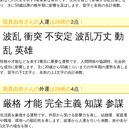
り、主に50歳以降の晩年期に影響を及ぼします。苗字と名前の合計画数。
龍真由奈さんの
人運
は26画の
2点
！
波乱 衝突 不安定 波乱万丈 動
乱 英雄
性格や才能などを表す2番目に重要な運勢です。人間関係や協調性、社会的
な成功に影響します。主に20歳から50歳ぐらいまでの中年期の運勢を表しま
す。苗字の下1文字と、名前の上1文字の合計画数。
龍真由奈さんの
外運
は29画の
4点
！
厳格 才能 完全主義 知謀 参謀
生活面を象徴する運勢です。外部から受ける影響力を表し、結婚運、家庭運
や職場、環境への順応性を表します。総運から人運を引いた画数。姓や名が
1文字の場合を除く。