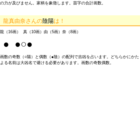
の力が及びません。家柄を象徴します。苗字の合計画数。
龍真由奈さんの
陰陽
は！
龍（16画） 真（10画）由（5画）奈（8画）
● ●○●
画数の奇数（○陽）と偶数（●陰）の配列で吉凶を占います。どちらかにかた
よる名前は大凶名で避ける必要があります。画数の奇数偶数。