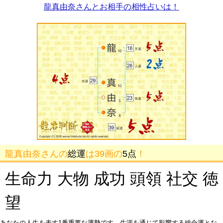
龍真由奈さんとお相手の相性占いは！
龍真由奈さんの
総運
は39画の
5点
！
生命力 大物 成功 頭領 社交 徳
望
あなたの人生を表す1番重要な運勢です。生涯を通じて影響する総合運とな