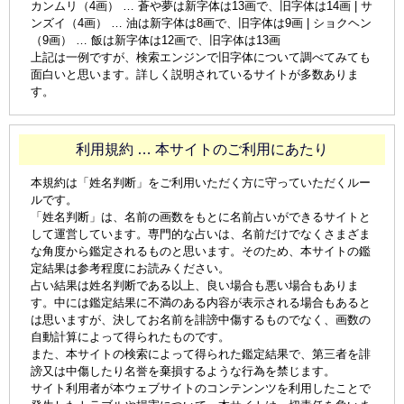
カンムリ（4画） … 蒼や夢は新字体は13画で、旧字体は14画 | サ
ンズイ（4画） … 油は新字体は8画で、旧字体は9画 | ショクヘン
（9画） … 飯は新字体は12画で、旧字体は13画
上記は一例ですが、検索エンジンで旧字体について調べてみても
面白いと思います。詳しく説明されているサイトが多数ありま
す。
利用規約 … 本サイトのご利用にあたり
本規約は「姓名判断」をご利用いただく方に守っていただくルー
ルです。
「姓名判断」は、名前の画数をもとに名前占いができるサイトと
して運営しています。専門的な占いは、名前だけでなくさまざま
な角度から鑑定されるものと思います。そのため、本サイトの鑑
定結果は参考程度にお読みください。
占い結果は姓名判断である以上、良い場合も悪い場合もありま
す。中には鑑定結果に不満のある内容が表示される場合もあると
は思いますが、決してお名前を誹謗中傷するものでなく、画数の
自動計算によって得られたものです。
また、本サイトの検索によって得られた鑑定結果で、第三者を誹
謗又は中傷したり名誉を棄損するような行為を禁じます。
サイト利用者が本ウェブサイトのコンテンンツを利用したことで