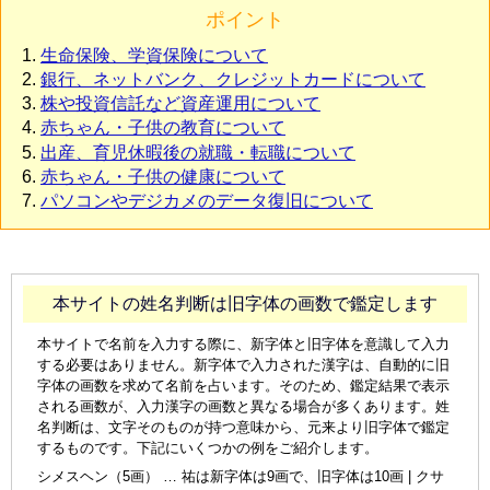
ポイント
生命保険、学資保険について
銀行、ネットバンク、クレジットカードについて
株や投資信託など資産運用について
赤ちゃん・子供の教育について
出産、育児休暇後の就職・転職について
赤ちゃん・子供の健康について
パソコンやデジカメのデータ復旧について
本サイトの姓名判断は旧字体の画数で鑑定します
本サイトで名前を入力する際に、新字体と旧字体を意識して入力
する必要はありません。新字体で入力された漢字は、自動的に旧
字体の画数を求めて名前を占います。そのため、鑑定結果で表示
される画数が、入力漢字の画数と異なる場合が多くあります。姓
名判断は、文字そのものが持つ意味から、元来より旧字体で鑑定
するものです。下記にいくつかの例をご紹介します。
シメスヘン（5画） … 祐は新字体は9画で、旧字体は10画 | クサ