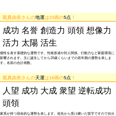
龍真由奈さんの
地運
は23画の
5点
！
成功 名誉 創造力 頭領 想像力
活力 太陽 活生
個性を表す基礎的な運勢です。性格形成や対人関係、行動力など家庭環境に
影響されます。主に誕生してから20歳くらいまでの若年期の運勢を表しま
す。名前の合計画数。
龍真由奈さんの
天運
は16画の
5点
！
人望 成功 大成 衆望 逆転成功
頭領
家系が持つ宿命的な運勢を表します。祖先から受け継いだ苗字ですので自分