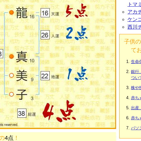
トマ
アカ
ケン
西川
子供の
て
生命
銀行
つい
株や
赤ち
出産
赤ち
パソ
画の
4点
！