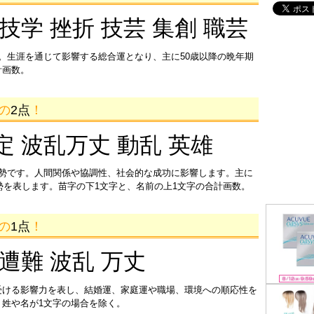
 技学 挫折 技芸 集創 職芸
。生涯を通じて影響する総合運となり、主に50歳以降の晩年期
計画数。
画の
2点
！
定 波乱万丈 動乱 英雄
運勢です。人間関係や協調性、社会的な成功に影響します。主に
運勢を表します。苗字の下1文字と、名前の上1文字の合計画数。
画の
1点
！
 遭難 波乱 万丈
受ける影響力を表し、結婚運、家庭運や職場、環境への順応性を
姓や名が1文字の場合を除く。