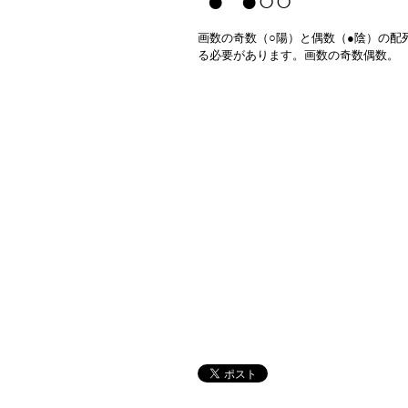
● ●○○
画数の奇数（○陽）と偶数（●陰）の配
る必要があります。画数の奇数偶数。