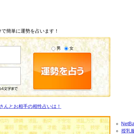
けで簡単に運勢を占います！
男
女
さんとお相手の相性占いは！
Net
授乳