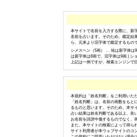
本サイトで名前を入力する際に、新
名前を占います。そのため、鑑定結
ら、元来より旧字体で鑑定するもの
シメスヘン（5画） … 祐は新字体は9
は新字体は8画で、旧字体は9画 | シ
上記は一例ですが、検索エンジンで
本規約は「姓名判断」をご利用いた
「姓名判断」は、名前の画数をもと
るものと思います。そのため、本サ
占い結果は姓名判断である以上、良
お名前を誹謗中傷するものでなく、
また、本サイトの検索によって得ら
サイト利用者が本ウェブサイトのコ
この規約にご同意いただけない場合