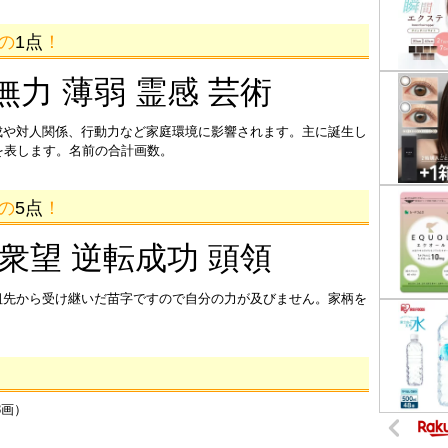
画の
1点
！
無力 薄弱 霊感 芸術
成や対人関係、行動力など家庭環境に影響されます。主に誕生し
を表します。名前の合計画数。
画の
5点
！
 衆望 逆転成功 頭領
祖先から受け継いだ苗字ですので自分の力が及びません。家柄を
3画）