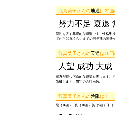
龍真美子さんの
地運
は22
努力不足 衰退 
個性を表す基礎的な運勢です。性格形
てから20歳くらいまでの若年期の運勢
龍真美子さんの
天運
は16
人望 成功 大成
家系が持つ宿命的な運勢を表します。
象徴します。苗字の合計画数。
龍真美子さんの
陰陽
は！
龍（16画） 真（10画）美（9画）子（