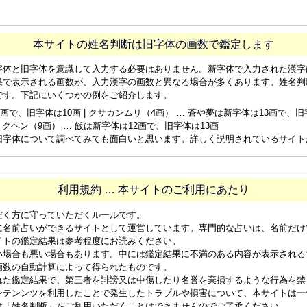
本サイトの姓名判断は旧字体の画数で鑑定します
字体と旧字体を意識して入力する必要はありません。新字体で入力された漢字
果で表示される画数が、入力漢字の画数と異なる場合が多くあります。姓名判
です。下記にいくつかの例をご紹介します。
画で、旧字体は10画 | クサカンムリ（4画） … 蒼や夢は新字体は13画で、旧字体
ョクヘン（9画） … 飯は新字体は12画で、旧字体は13画
旧字体について調べてみても面白いと思います。詳しく説明されているサイト
利用規約 … 本サイトのご利用にあたり
だく方に守っていただくルールです。
に名前占いができるサイトとして運営しています。専門的な占いは、名前だけ
イトの鑑定結果は参考程度にお読みください。
い場合も悪い場合もあります。中には鑑定結果に不満のある内容が表示される
画数の自動計算によって得られたものです。
れた鑑定結果で、第三者を誹謗又は中傷したり名誉を棄損するような行為を禁
ンテンンツを利用したことで発生したトラブルや損害について、本サイトは一
は「姓名判断」をご利用いただくことはできませんのでご了承ください。