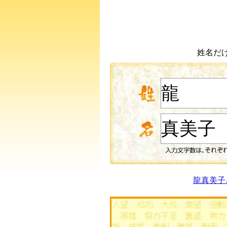
姓名だ
龍真美子