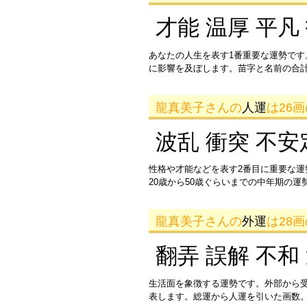
才能 温厚 平凡
あなたの人生を表す1番重要な運勢です
に影響を及ぼします。苗字と名前の合
龍真美子さんの
人運
は26
波乱 衝突 不安
性格や才能などを表す2番目に重要な
20歳から50歳ぐらいまでの中年期の
龍真美子さんの
外運
は28
翻弄 誤解 不和
生活面を象徴する運勢です。外部から
表します。総運から人運を引いた画数。