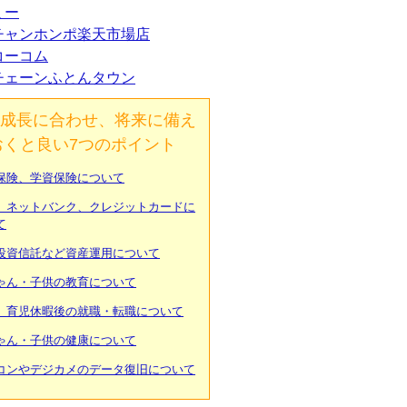
ミー
チャンホンポ楽天市場店
コーコム
チェーンふとんタウン
成長に合わせ、将来に備え
おくと良い7つのポイント
保険、学資保険について
、ネットバンク、クレジットカードに
て
投資信託など資産運用について
ゃん・子供の教育について
、育児休暇後の就職・転職について
ゃん・子供の健康について
コンやデジカメのデータ復旧について