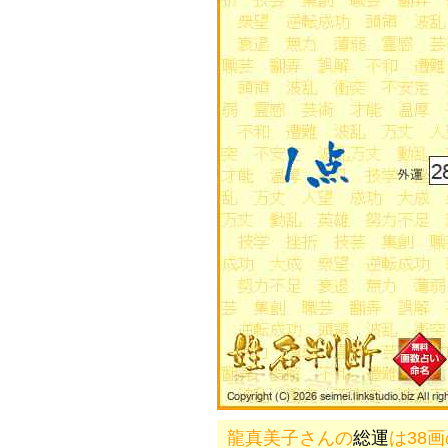
龍真美子さんの
総運
は38