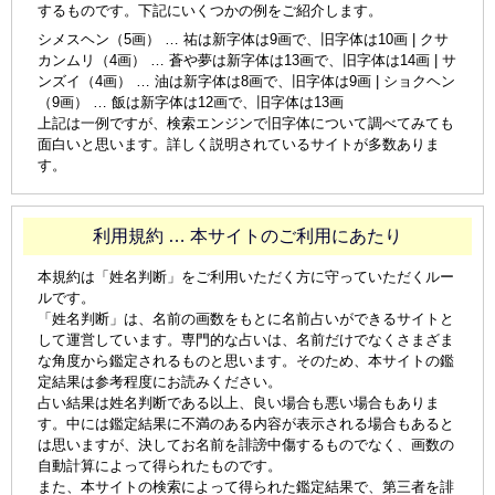
するものです。下記にいくつかの例をご紹介します。
シメスヘン（5画） … 祐は新字体は9画で、旧字体は10画 | クサ
カンムリ（4画） … 蒼や夢は新字体は13画で、旧字体は14画 | サ
ンズイ（4画） … 油は新字体は8画で、旧字体は9画 | ショクヘン
（9画） … 飯は新字体は12画で、旧字体は13画
上記は一例ですが、検索エンジンで旧字体について調べてみても
面白いと思います。詳しく説明されているサイトが多数ありま
す。
利用規約 … 本サイトのご利用にあたり
本規約は「姓名判断」をご利用いただく方に守っていただくルー
ルです。
「姓名判断」は、名前の画数をもとに名前占いができるサイトと
して運営しています。専門的な占いは、名前だけでなくさまざま
な角度から鑑定されるものと思います。そのため、本サイトの鑑
定結果は参考程度にお読みください。
占い結果は姓名判断である以上、良い場合も悪い場合もありま
す。中には鑑定結果に不満のある内容が表示される場合もあると
は思いますが、決してお名前を誹謗中傷するものでなく、画数の
自動計算によって得られたものです。
また、本サイトの検索によって得られた鑑定結果で、第三者を誹