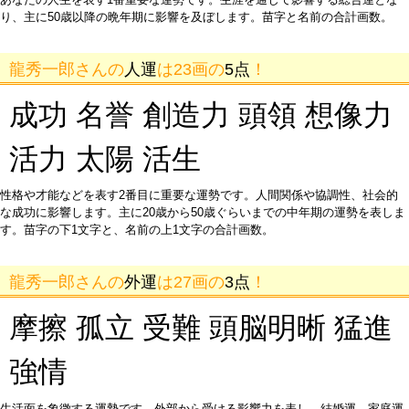
り、主に50歳以降の晩年期に影響を及ぼします。苗字と名前の合計画数。
龍秀一郎さんの
人運
は23画の
5点
！
成功 名誉 創造力 頭領 想像力
活力 太陽 活生
性格や才能などを表す2番目に重要な運勢です。人間関係や協調性、社会的
な成功に影響します。主に20歳から50歳ぐらいまでの中年期の運勢を表しま
す。苗字の下1文字と、名前の上1文字の合計画数。
龍秀一郎さんの
外運
は27画の
3点
！
摩擦 孤立 受難 頭脳明晰 猛進
強情
生活面を象徴する運勢です。外部から受ける影響力を表し、結婚運、家庭運