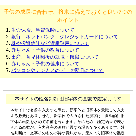
子供の成長に合わせ、将来に備えておくと良い7つの
ポイント
生命保険、学資保険について
銀行、ネットバンク、クレジットカードについて
株や投資信託など資産運用について
赤ちゃん・子供の教育について
出産、育児休暇後の就職・転職について
赤ちゃん・子供の健康について
パソコンやデジカメのデータ復旧について
本サイトの姓名判断は旧字体の画数で鑑定します
本サイトで名前を入力する際に、新字体と旧字体を意識して入力
する必要はありません。新字体で入力された漢字は、自動的に旧
字体の画数を求めて名前を占います。そのため、鑑定結果で表示
される画数が、入力漢字の画数と異なる場合が多くあります。姓
名判断は、文字そのものが持つ意味から、元来より旧字体で鑑定