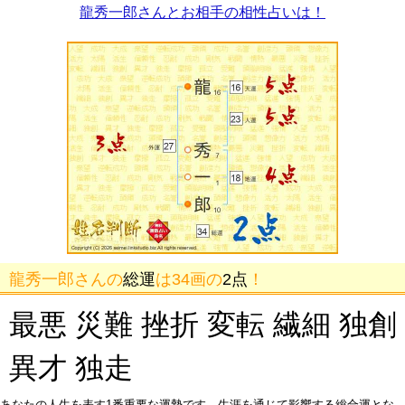
龍秀一郎さんとお相手の相性占いは！
龍秀一郎さんの
総運
は34画の
2点
！
最悪 災難 挫折 変転 繊細 独創
異才 独走
あなたの人生を表す1番重要な運勢です。生涯を通じて影響する総合運とな