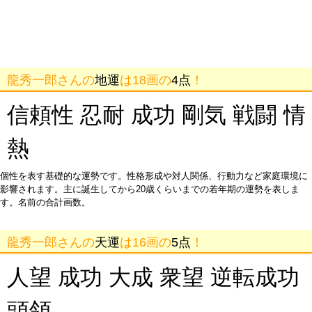
龍秀一郎さんの
地運
は18画の
4点
！
信頼性 忍耐 成功 剛気 戦闘 情
熱
個性を表す基礎的な運勢です。性格形成や対人関係、行動力など家庭環境に
影響されます。主に誕生してから20歳くらいまでの若年期の運勢を表しま
す。名前の合計画数。
龍秀一郎さんの
天運
は16画の
5点
！
人望 成功 大成 衆望 逆転成功
頭領