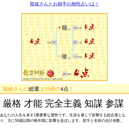
龍稜さんとお相手の相性占いは！
龍稜さんの
総運
は29画の
4点
！
厳格 才能 完全主義 知謀 参謀
あなたの人生を表す1番重要な運勢です。生涯を通じて影響する総合運とな
り、主に50歳以降の晩年期に影響を及ぼします。苗字と名前の合計画数。