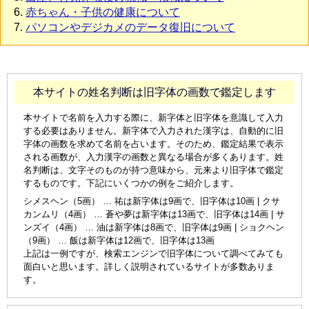
赤ちゃん・子供の健康について
パソコンやデジカメのデータ復旧について
本サイトの姓名判断は旧字体の画数で鑑定します
本サイトで名前を入力する際に、新字体と旧字体を意識して入力
する必要はありません。新字体で入力された漢字は、自動的に旧
字体の画数を求めて名前を占います。そのため、鑑定結果で表示
される画数が、入力漢字の画数と異なる場合が多くあります。姓
名判断は、文字そのものが持つ意味から、元来より旧字体で鑑定
するものです。下記にいくつかの例をご紹介します。
シメスヘン（5画） … 祐は新字体は9画で、旧字体は10画 | クサ
カンムリ（4画） … 蒼や夢は新字体は13画で、旧字体は14画 | サ
ンズイ（4画） … 油は新字体は8画で、旧字体は9画 | ショクヘン
（9画） … 飯は新字体は12画で、旧字体は13画
上記は一例ですが、検索エンジンで旧字体について調べてみても
面白いと思います。詳しく説明されているサイトが多数ありま
す。