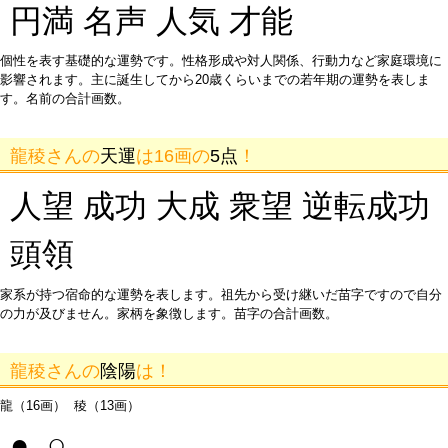
円満 名声 人気 才能
個性を表す基礎的な運勢です。性格形成や対人関係、行動力など家庭環境に
影響されます。主に誕生してから20歳くらいまでの若年期の運勢を表しま
す。名前の合計画数。
龍稜さんの
天運
は16画の
5点
！
人望 成功 大成 衆望 逆転成功
頭領
家系が持つ宿命的な運勢を表します。祖先から受け継いだ苗字ですので自分
の力が及びません。家柄を象徴します。苗字の合計画数。
龍稜さんの
陰陽
は！
龍（16画） 稜（13画）
● ○