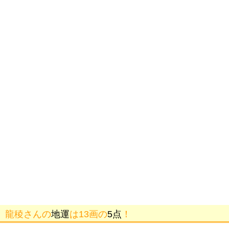
龍稜さんの
地運
は13画の
5点
！