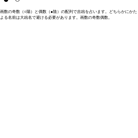
画数の奇数（○陽）と偶数（●陰）の配列で吉凶を占います。どちらかにかた
よる名前は大凶名で避ける必要があります。画数の奇数偶数。