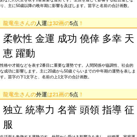
り、主に50歳以降の晩年期に影響を及ぼします。苗字と名前の合計画数。
龍竜生さんの
人運
は32画の
5点
！
柔軟性 金運 成功 僥倖 多幸 天
恵 躍動
性格や才能などを表す2番目に重要な運勢です。人間関係や協調性、社会的
な成功に影響します。主に20歳から50歳ぐらいまでの中年期の運勢を表しま
す。苗字の下1文字と、名前の上1文字の合計画数。
龍竜生さんの
外運
は21画の
5点
！
独立 統率力 名誉 頭領 指導 征
服
生活面を象徴する運勢です。外部から受ける影響力を表し、結婚運、家庭運