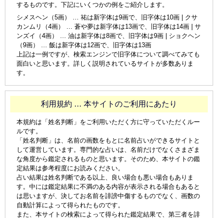
するものです。下記にいくつかの例をご紹介します。
シメスヘン（5画） … 祐は新字体は9画で、旧字体は10画 | クサ
カンムリ（4画） … 蒼や夢は新字体は13画で、旧字体は14画 | サ
ンズイ（4画） … 油は新字体は8画で、旧字体は9画 | ショクヘン
（9画） … 飯は新字体は12画で、旧字体は13画
上記は一例ですが、検索エンジンで旧字体について調べてみても
面白いと思います。詳しく説明されているサイトが多数ありま
す。
利用規約 … 本サイトのご利用にあたり
本規約は「姓名判断」をご利用いただく方に守っていただくルー
ルです。
「姓名判断」は、名前の画数をもとに名前占いができるサイトと
して運営しています。専門的な占いは、名前だけでなくさまざま
な角度から鑑定されるものと思います。そのため、本サイトの鑑
定結果は参考程度にお読みください。
占い結果は姓名判断である以上、良い場合も悪い場合もありま
す。中には鑑定結果に不満のある内容が表示される場合もあると
は思いますが、決してお名前を誹謗中傷するものでなく、画数の
自動計算によって得られたものです。
また、本サイトの検索によって得られた鑑定結果で、第三者を誹