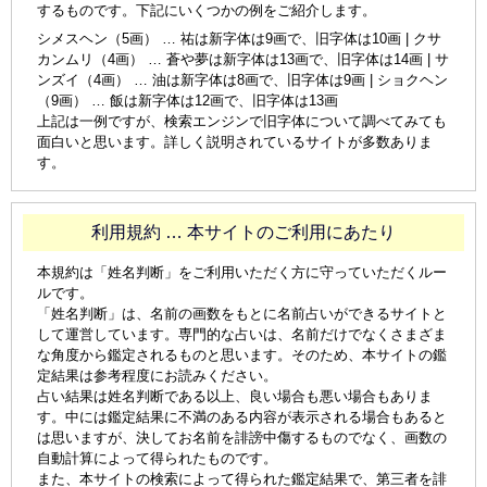
するものです。下記にいくつかの例をご紹介します。
シメスヘン（5画） … 祐は新字体は9画で、旧字体は10画 | クサ
カンムリ（4画） … 蒼や夢は新字体は13画で、旧字体は14画 | サ
ンズイ（4画） … 油は新字体は8画で、旧字体は9画 | ショクヘン
（9画） … 飯は新字体は12画で、旧字体は13画
上記は一例ですが、検索エンジンで旧字体について調べてみても
面白いと思います。詳しく説明されているサイトが多数ありま
す。
利用規約 … 本サイトのご利用にあたり
本規約は「姓名判断」をご利用いただく方に守っていただくルー
ルです。
「姓名判断」は、名前の画数をもとに名前占いができるサイトと
して運営しています。専門的な占いは、名前だけでなくさまざま
な角度から鑑定されるものと思います。そのため、本サイトの鑑
定結果は参考程度にお読みください。
占い結果は姓名判断である以上、良い場合も悪い場合もありま
す。中には鑑定結果に不満のある内容が表示される場合もあると
は思いますが、決してお名前を誹謗中傷するものでなく、画数の
自動計算によって得られたものです。
また、本サイトの検索によって得られた鑑定結果で、第三者を誹