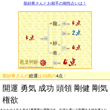
龍紗希さんとお相手の相性占いは！
龍紗希さんの
総運
は33画の
4点
！
開運 勇気 成功 頭領 剛健 剛気
権欲
あなたの人生を表す1番重要な運勢です。生涯を通じて影響する総合運とな