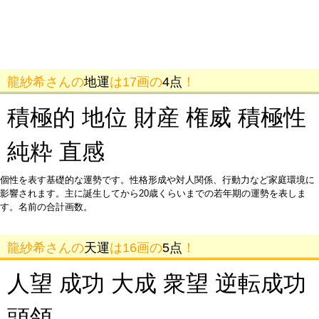
龍紗希さんの
地運
は17画の
4点
！
積極的 地位 財産 権威 積極性
純粋 直感
個性を表す基礎的な運勢です。性格形成や対人関係、行動力など家庭環境に
影響されます。主に誕生してから20歳くらいまでの若年期の運勢を表しま
す。名前の合計画数。
龍紗希さんの
天運
は16画の
5点
！
人望 成功 大成 衆望 逆転成功
頭領