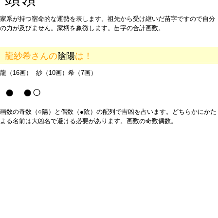
家系が持つ宿命的な運勢を表します。祖先から受け継いだ苗字ですので自分
の力が及びません。家柄を象徴します。苗字の合計画数。
龍紗希さんの
陰陽
は！
龍（16画） 紗（10画）希（7画）
● ●○
画数の奇数（○陽）と偶数（●陰）の配列で吉凶を占います。どちらかにかた
よる名前は大凶名で避ける必要があります。画数の奇数偶数。