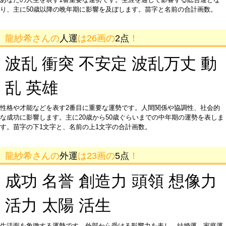
り、主に50歳以降の晩年期に影響を及ぼします。苗字と名前の合計画数。
龍紗希さんの
人運
は26画の
2点
！
波乱 衝突 不安定 波乱万丈 動
乱 英雄
性格や才能などを表す2番目に重要な運勢です。人間関係や協調性、社会的
な成功に影響します。主に20歳から50歳ぐらいまでの中年期の運勢を表しま
す。苗字の下1文字と、名前の上1文字の合計画数。
龍紗希さんの
外運
は23画の
5点
！
成功 名誉 創造力 頭領 想像力
活力 太陽 活生
生活面を象徴する運勢です。外部から受ける影響力を表し、結婚運、家庭運