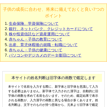
子供の成長に合わせ、将来に備えておくと良い7つの
ポイント
生命保険、学資保険について
銀行、ネットバンク、クレジットカードについて
株や投資信託など資産運用について
赤ちゃん・子供の教育について
出産、育児休暇後の就職・転職について
赤ちゃん・子供の健康について
パソコンやデジカメのデータ復旧について
本サイトの姓名判断は旧字体の画数で鑑定します
本サイトで名前を入力する際に、新字体と旧字体を意識して入力
する必要はありません。新字体で入力された漢字は、自動的に旧
字体の画数を求めて名前を占います。そのため、鑑定結果で表示
される画数が、入力漢字の画数と異なる場合が多くあります。姓
名判断は、文字そのものが持つ意味から、元来より旧字体で鑑定