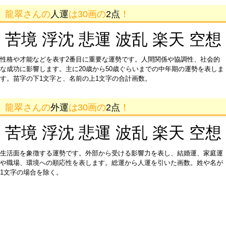
龍翠さんの
人運
は30画の
2点
！
苦境 浮沈 悲運 波乱 楽天 空想
性格や才能などを表す2番目に重要な運勢です。人間関係や協調性、社会的
な成功に影響します。主に20歳から50歳ぐらいまでの中年期の運勢を表しま
す。苗字の下1文字と、名前の上1文字の合計画数。
龍翠さんの
外運
は30画の
2点
！
苦境 浮沈 悲運 波乱 楽天 空想
生活面を象徴する運勢です。外部から受ける影響力を表し、結婚運、家庭運
や職場、環境への順応性を表します。総運から人運を引いた画数。姓や名が
1文字の場合を除く。