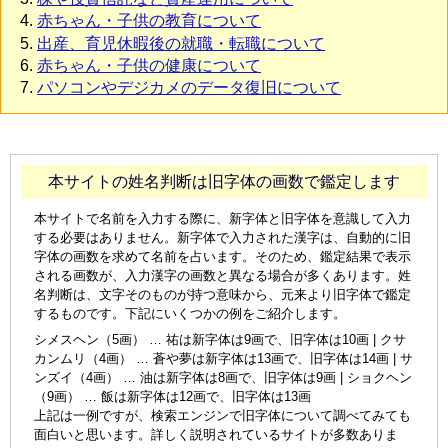
赤ちゃん・子供の教育について
出産、育児休暇後の就職・転職について
赤ちゃん・子供の健康について
パソコンやデジカメのデータ復旧について
本サイトの姓名判断は旧字体の画数で鑑定します
本サイトで名前を入力する際に、新字体と旧字体を意識して入力
する必要はありません。新字体で入力された漢字は、自動的に旧
字体の画数を求めて名前を占います。そのため、鑑定結果で表示
される画数が、入力漢字の画数と異なる場合が多くあります。姓
名判断は、文字そのものが持つ意味から、元来より旧字体で鑑定
するものです。下記にいくつかの例をご紹介します。
シメスヘン（5画） … 祐は新字体は9画で、旧字体は10画 | クサ
カンムリ（4画） … 蒼や夢は新字体は13画で、旧字体は14画 | サ
ンズイ（4画） … 油は新字体は8画で、旧字体は9画 | ショクヘン
（9画） … 飯は新字体は12画で、旧字体は13画
上記は一例ですが、検索エンジンで旧字体について調べてみても
面白いと思います。詳しく説明されているサイトが多数ありま