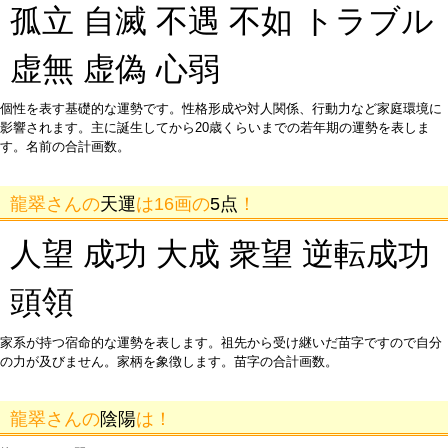
孤立 自滅 不遇 不如 トラブル
虚無 虚偽 心弱
個性を表す基礎的な運勢です。性格形成や対人関係、行動力など家庭環境に
影響されます。主に誕生してから20歳くらいまでの若年期の運勢を表しま
す。名前の合計画数。
龍翠さんの
天運
は16画の
5点
！
人望 成功 大成 衆望 逆転成功
頭領
家系が持つ宿命的な運勢を表します。祖先から受け継いだ苗字ですので自分
の力が及びません。家柄を象徴します。苗字の合計画数。
龍翠さんの
陰陽
は！