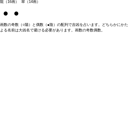
龍（16画） 翠（14画）
● ●
画数の奇数（○陽）と偶数（●陰）の配列で吉凶を占います。どちらかにかた
よる名前は大凶名で避ける必要があります。画数の奇数偶数。