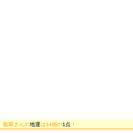
龍翠さんの
地運
は14画の
1点
！