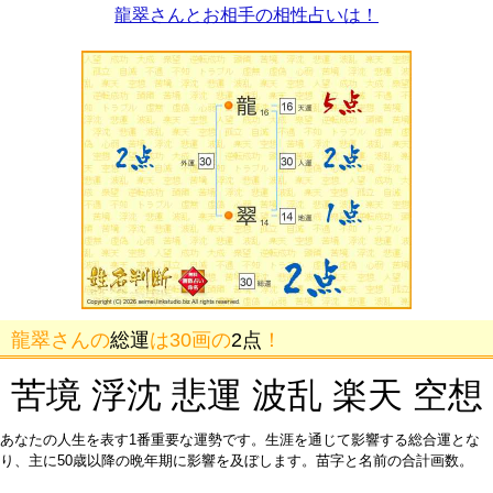
龍翠さんとお相手の相性占いは！
龍翠さんの
総運
は30画の
2点
！
苦境 浮沈 悲運 波乱 楽天 空想
あなたの人生を表す1番重要な運勢です。生涯を通じて影響する総合運とな
り、主に50歳以降の晩年期に影響を及ぼします。苗字と名前の合計画数。