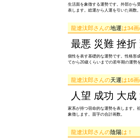
生活面を象徴する運勢です。外部から
表します。総運から人運を引いた画数。
龍遼汰郎さんの
地運
は34
最悪 災難 挫折
個性を表す基礎的な運勢です。性格形
てから20歳くらいまでの若年期の運勢
龍遼汰郎さんの
天運
は16
人望 成功 大成
家系が持つ宿命的な運勢を表します。
象徴します。苗字の合計画数。
龍遼汰郎さんの
陰陽
は！