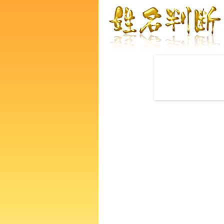
赤ちゃんの名づけ命名
龍遼汰郎さんの運勢をズバリ
あなたの人生、性格、生活、