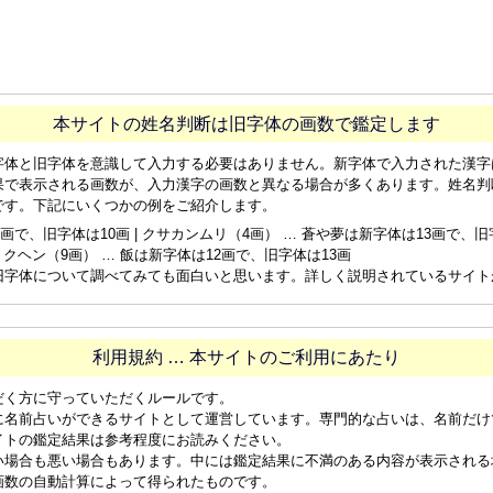
本サイトの姓名判断は旧字体の画数で鑑定します
字体と旧字体を意識して入力する必要はありません。新字体で入力された漢字
果で表示される画数が、入力漢字の画数と異なる場合が多くあります。姓名判
です。下記にいくつかの例をご紹介します。
画で、旧字体は10画 | クサカンムリ（4画） … 蒼や夢は新字体は13画で、旧字体
ョクヘン（9画） … 飯は新字体は12画で、旧字体は13画
旧字体について調べてみても面白いと思います。詳しく説明されているサイト
利用規約 … 本サイトのご利用にあたり
だく方に守っていただくルールです。
に名前占いができるサイトとして運営しています。専門的な占いは、名前だけ
イトの鑑定結果は参考程度にお読みください。
い場合も悪い場合もあります。中には鑑定結果に不満のある内容が表示される
画数の自動計算によって得られたものです。