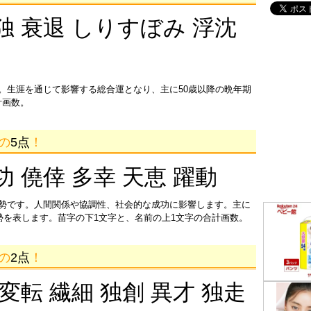
独 衰退 しりすぼみ 浮沈
。生涯を通じて影響する総合運となり、主に50歳以降の晩年期
計画数。
画の
5点
！
功 僥倖 多幸 天恵 躍動
運勢です。人間関係や協調性、社会的な成功に影響します。主に
運勢を表します。苗字の下1文字と、名前の上1文字の合計画数。
画の
2点
！
 変転 繊細 独創 異才 独走