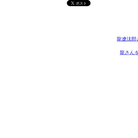
龍遼汰郎
龍さん