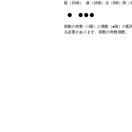
龍（16画） 遼（16画）汰（8画）郎（
● ●●●
画数の奇数（○陽）と偶数（●陰）の配
る必要があります。画数の奇数偶数。