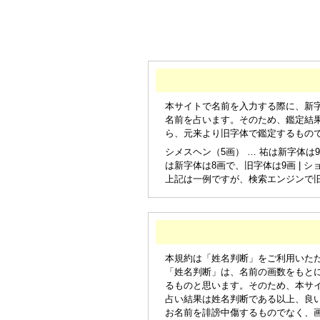
本サイトで名前を入力する際に、新
名前を占います。そのため、鑑定結
ら、元来より旧字体で鑑定するもの
シメスヘン（5画） … 祐は新字体は9
は新字体は8画で、旧字体は9画 | シ
上記は一例ですが、検索エンジンで
本規約は「姓名判断」をご利用いた
「姓名判断」は、名前の画数をもと
るものと思います。そのため、本サ
占い結果は姓名判断である以上、良
お名前を誹謗中傷するものでなく、