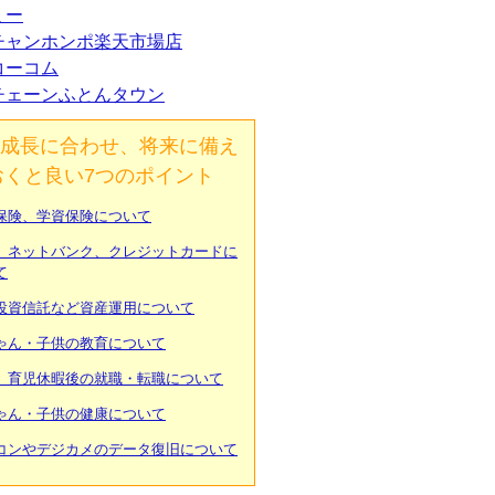
ミー
チャンホンポ楽天市場店
コーコム
チェーンふとんタウン
成長に合わせ、将来に備え
おくと良い7つのポイント
保険、学資保険について
、ネットバンク、クレジットカードに
て
投資信託など資産運用について
ゃん・子供の教育について
、育児休暇後の就職・転職について
ゃん・子供の健康について
コンやデジカメのデータ復旧について