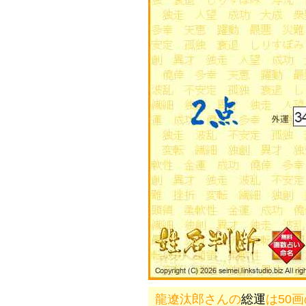
龍遼汰郎さんの
総運
は50