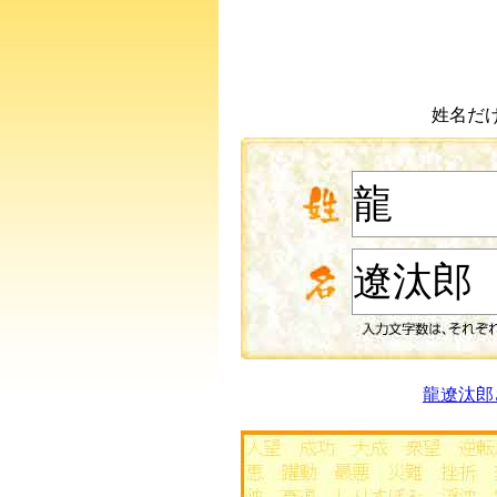
姓名だ
龍遼汰郎