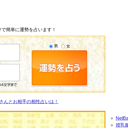
けで簡単に運勢を占います！
男
女
さんとお相手の相性占いは！
Net
授乳