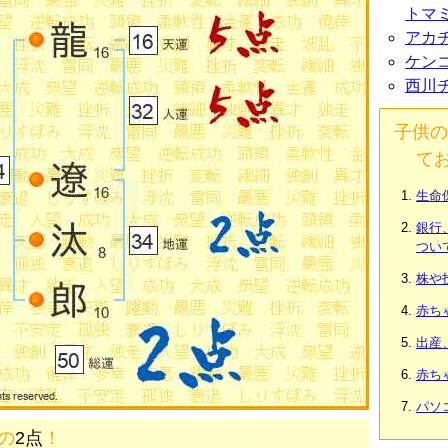
トマ
アカ
ケン
西川
子供の
て
生命
銀行
つい
株や
赤ち
出産
赤ち
パソ
画の
2点
！