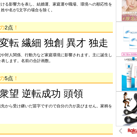
受ける影響力を表し、結婚運、家庭運や職場、環境への順応性を
姓や名が1文字の場合を除く。
画の
2点
！
 変転 繊細 独創 異才 独走
成や対人関係、行動力など家庭環境に影響されます。主に誕生し
を表します。名前の合計画数。
画の
5点
！
 衆望 逆転成功 頭領
祖先から受け継いだ苗字ですので自分の力が及びません。家柄を