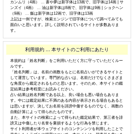
カンムリ（4画） … 蒼や夢は新字体は13画で、旧字体は14画 | サ
ンズイ（4画） … 油は新字体は8画で、旧字体は9画 | ショクヘン
（9画） … 飯は新字体は12画で、旧字体は13画
上記は一例ですが、検索エンジンで旧字体について調べてみても
面白いと思います。詳しく説明されているサイトが多数ありま
す。
利用規約 … 本サイトのご利用にあたり
本規約は「姓名判断」をご利用いただく方に守っていただくルー
ルです。
「姓名判断」は、名前の画数をもとに名前占いができるサイトと
して運営しています。専門的な占いは、名前だけでなくさまざま
な角度から鑑定されるものと思います。そのため、本サイトの鑑
定結果は参考程度にお読みください。
占い結果は姓名判断である以上、良い場合も悪い場合もありま
す。中には鑑定結果に不満のある内容が表示される場合もあると
は思いますが、決してお名前を誹謗中傷するものでなく、画数の
自動計算によって得られたものです。
また、本サイトの検索によって得られた鑑定結果で、第三者を誹
謗又は中傷したり名誉を棄損するような行為を禁じます。
サイト利用者が本ウェブサイトのコンテンンツを利用したことで