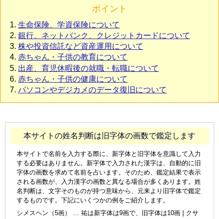
ポイント
生命保険、学資保険について
銀行、ネットバンク、クレジットカードについて
株や投資信託など資産運用について
赤ちゃん・子供の教育について
出産、育児休暇後の就職・転職について
赤ちゃん・子供の健康について
パソコンやデジカメのデータ復旧について
本サイトの姓名判断は旧字体の画数で鑑定します
本サイトで名前を入力する際に、新字体と旧字体を意識して入力
する必要はありません。新字体で入力された漢字は、自動的に旧
字体の画数を求めて名前を占います。そのため、鑑定結果で表示
される画数が、入力漢字の画数と異なる場合が多くあります。姓
名判断は、文字そのものが持つ意味から、元来より旧字体で鑑定
するものです。下記にいくつかの例をご紹介します。
シメスヘン（5画） … 祐は新字体は9画で、旧字体は10画 | クサ