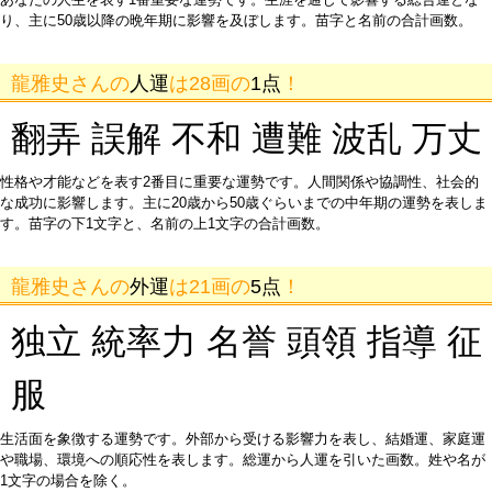
り、主に50歳以降の晩年期に影響を及ぼします。苗字と名前の合計画数。
龍雅史さんの
人運
は28画の
1点
！
翻弄 誤解 不和 遭難 波乱 万丈
性格や才能などを表す2番目に重要な運勢です。人間関係や協調性、社会的
な成功に影響します。主に20歳から50歳ぐらいまでの中年期の運勢を表しま
す。苗字の下1文字と、名前の上1文字の合計画数。
龍雅史さんの
外運
は21画の
5点
！
独立 統率力 名誉 頭領 指導 征
服
生活面を象徴する運勢です。外部から受ける影響力を表し、結婚運、家庭運
や職場、環境への順応性を表します。総運から人運を引いた画数。姓や名が
1文字の場合を除く。