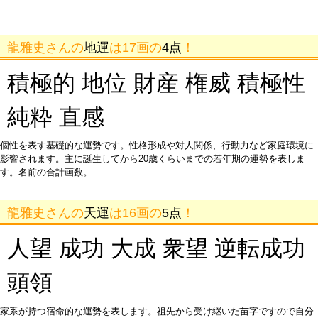
龍雅史さんの
地運
は17画の
4点
！
積極的 地位 財産 権威 積極性
純粋 直感
個性を表す基礎的な運勢です。性格形成や対人関係、行動力など家庭環境に
影響されます。主に誕生してから20歳くらいまでの若年期の運勢を表しま
す。名前の合計画数。
龍雅史さんの
天運
は16画の
5点
！
人望 成功 大成 衆望 逆転成功
頭領
家系が持つ宿命的な運勢を表します。祖先から受け継いだ苗字ですので自分