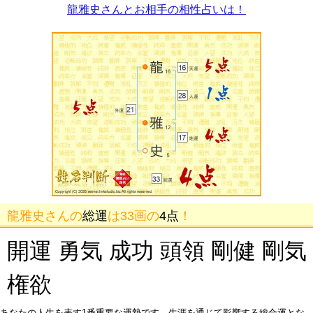
龍雅史さんとお相手の相性占いは！
龍雅史さんの
総運
は33画の
4点
！
開運 勇気 成功 頭領 剛健 剛気
権欲
あなたの人生を表す1番重要な運勢です。生涯を通じて影響する総合運とな