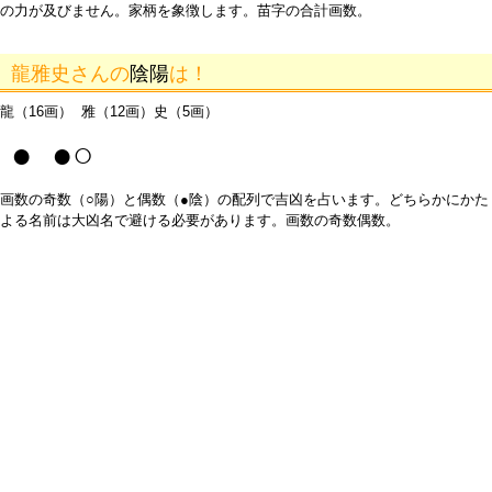
の力が及びません。家柄を象徴します。苗字の合計画数。
龍雅史さんの
陰陽
は！
龍（16画） 雅（12画）史（5画）
● ●○
画数の奇数（○陽）と偶数（●陰）の配列で吉凶を占います。どちらかにかた
よる名前は大凶名で避ける必要があります。画数の奇数偶数。