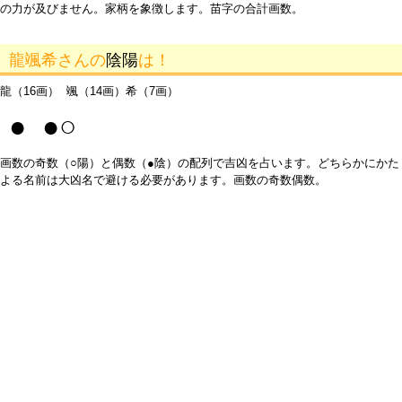
の力が及びません。家柄を象徴します。苗字の合計画数。
龍颯希さんの
陰陽
は！
龍（16画） 颯（14画）希（7画）
● ●○
画数の奇数（○陽）と偶数（●陰）の配列で吉凶を占います。どちらかにかた
よる名前は大凶名で避ける必要があります。画数の奇数偶数。