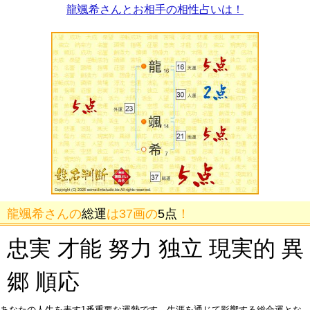
龍颯希さんとお相手の相性占いは！
龍颯希さんの
総運
は37画の
5点
！
忠実 才能 努力 独立 現実的 異
郷 順応
あなたの人生を表す1番重要な運勢です。生涯を通じて影響する総合運とな