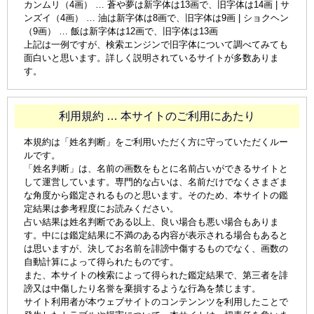
カンムリ（4画） … 蒼や夢は新字体は13画で、旧字体は14画 | サ
ンズイ（4画） … 油は新字体は8画で、旧字体は9画 | ショクヘン
（9画） … 飯は新字体は12画で、旧字体は13画
上記は一例ですが、検索エンジンで旧字体について調べてみても
面白いと思います。詳しく説明されているサイトが多数ありま
す。
利用規約 … 本サイトのご利用にあたり
本規約は「姓名判断」をご利用いただく方に守っていただくルー
ルです。
「姓名判断」は、名前の画数をもとに名前占いができるサイトと
して運営しています。専門的な占いは、名前だけでなくさまざま
な角度から鑑定されるものと思います。そのため、本サイトの鑑
定結果は参考程度にお読みください。
占い結果は姓名判断である以上、良い場合も悪い場合もありま
す。中には鑑定結果に不満のある内容が表示される場合もあると
は思いますが、決してお名前を誹謗中傷するものでなく、画数の
自動計算によって得られたものです。
また、本サイトの検索によって得られた鑑定結果で、第三者を誹
謗又は中傷したり名誉を棄損するような行為を禁じます。
サイト利用者が本ウェブサイトのコンテンンツを利用したことで