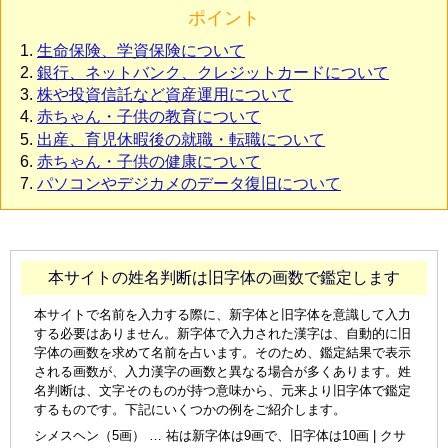
ポイント
生命保険、学資保険について
銀行、ネットバンク、クレジットカードについて
株や投資信託など資産運用について
赤ちゃん・子供の教育について
出産、育児休暇後の就職・転職について
赤ちゃん・子供の健康について
パソコンやデジカメのデータ復旧について
本サイトの姓名判断は旧字体の画数で鑑定します
本サイトで名前を入力する際に、新字体と旧字体を意識して入力
する必要はありません。新字体で入力された漢字は、自動的に旧
字体の画数を求めて名前を占います。そのため、鑑定結果で表示
される画数が、入力漢字の画数と異なる場合が多くあります。姓
名判断は、文字そのものが持つ意味から、元来より旧字体で鑑定
するものです。下記にいくつかの例をご紹介します。
シメスヘン（5画） … 祐は新字体は9画で、旧字体は10画 | クサ