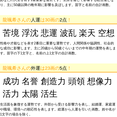
り、主に50歳以降の晩年期に影響を及ぼします。苗字と名前の合計画数。
龍颯希さんの
人運
は30画の
2点
！
苦境 浮沈 悲運 波乱 楽天 空想
性格や才能などを表す2番目に重要な運勢です。人間関係や協調性、社会的
な成功に影響します。主に20歳から50歳ぐらいまでの中年期の運勢を表しま
す。苗字の下1文字と、名前の上1文字の合計画数。
龍颯希さんの
外運
は23画の
5点
！
成功 名誉 創造力 頭領 想像力
活力 太陽 活生
生活面を象徴する運勢です。外部から受ける影響力を表し、結婚運、家庭運
や職場、環境への順応性を表します。総運から人運を引いた画数。姓や名が
1文字の場合を除く。