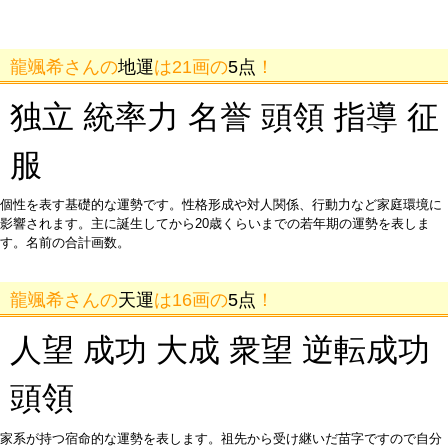
龍颯希さんの
地運
は21画の
5点
！
独立 統率力 名誉 頭領 指導 征
服
個性を表す基礎的な運勢です。性格形成や対人関係、行動力など家庭環境に
影響されます。主に誕生してから20歳くらいまでの若年期の運勢を表しま
す。名前の合計画数。
龍颯希さんの
天運
は16画の
5点
！
人望 成功 大成 衆望 逆転成功
頭領
家系が持つ宿命的な運勢を表します。祖先から受け継いだ苗字ですので自分