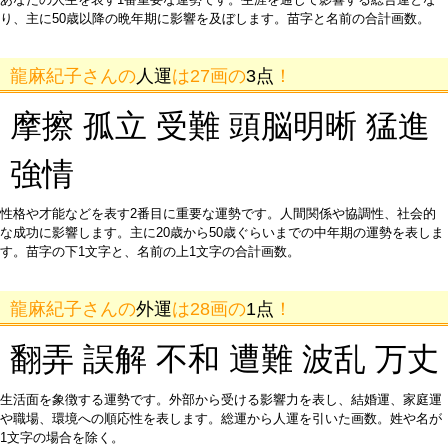
り、主に50歳以降の晩年期に影響を及ぼします。苗字と名前の合計画数。
龍麻紀子さんの
人運
は27画の
3点
！
摩擦 孤立 受難 頭脳明晰 猛進
強情
性格や才能などを表す2番目に重要な運勢です。人間関係や協調性、社会的
な成功に影響します。主に20歳から50歳ぐらいまでの中年期の運勢を表しま
す。苗字の下1文字と、名前の上1文字の合計画数。
龍麻紀子さんの
外運
は28画の
1点
！
翻弄 誤解 不和 遭難 波乱 万丈
生活面を象徴する運勢です。外部から受ける影響力を表し、結婚運、家庭運
や職場、環境への順応性を表します。総運から人運を引いた画数。姓や名が
1文字の場合を除く。