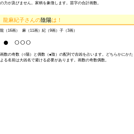
の力が及びません。家柄を象徴します。苗字の合計画数。
龍麻紀子さんの
陰陽
は！
龍（16画） 麻（11画）紀（9画）子（3画）
● ○○○
画数の奇数（○陽）と偶数（●陰）の配列で吉凶を占います。どちらかにかた
よる名前は大凶名で避ける必要があります。画数の奇数偶数。