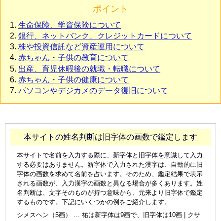
ポイント
生命保険、学資保険について
銀行、ネットバンク、クレジットカードについて
株や投資信託など資産運用について
赤ちゃん・子供の教育について
出産、育児休暇後の就職・転職について
赤ちゃん・子供の健康について
パソコンやデジカメのデータ復旧について
本サイトの姓名判断は旧字体の画数で鑑定します
本サイトで名前を入力する際に、新字体と旧字体を意識して入力
する必要はありません。新字体で入力された漢字は、自動的に旧
字体の画数を求めて名前を占います。そのため、鑑定結果で表示
される画数が、入力漢字の画数と異なる場合が多くあります。姓
名判断は、文字そのものが持つ意味から、元来より旧字体で鑑定
するものです。下記にいくつかの例をご紹介します。
シメスヘン（5画） … 祐は新字体は9画で、旧字体は10画 | クサ