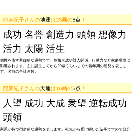
龍麻紀子さんの
地運
は23画の
5点
！
成功 名誉 創造力 頭領 想像力
活力 太陽 活生
個性を表す基礎的な運勢です。性格形成や対人関係、行動力など家庭環境に
影響されます。主に誕生してから20歳くらいまでの若年期の運勢を表しま
す。名前の合計画数。
龍麻紀子さんの
天運
は16画の
5点
！
人望 成功 大成 衆望 逆転成功
頭領
家系が持つ宿命的な運勢を表します。祖先から受け継いだ苗字ですので自分