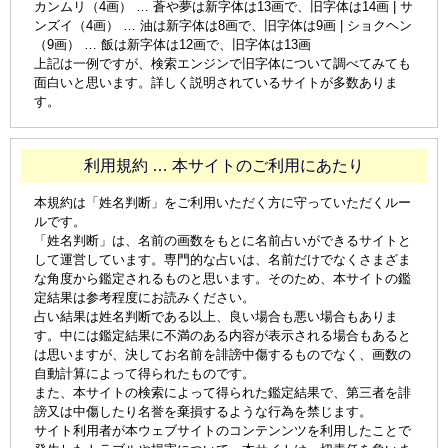
カンムリ（4画） … 蒼や夢は新字体は13画で、旧字体は14画 | サ
ンズイ（4画） … 油は新字体は8画で、旧字体は9画 | ショクヘン
（9画） … 飯は新字体は12画で、旧字体は13画
上記は一例ですが、検索エンジンで旧字体について調べてみても
面白いと思います。詳しく説明されているサイトが多数ありま
す。
利用規約 … 本サイトのご利用にあたり
本規約は「姓名判断」をご利用いただく方に守っていただくルー
ルです。
「姓名判断」は、名前の画数をもとに名前占いができるサイトと
して運営しています。専門的な占いは、名前だけでなくさまざま
な角度から鑑定されるものと思います。そのため、本サイトの鑑
定結果は参考程度にお読みください。
占い結果は姓名判断である以上、良い場合も悪い場合もありま
す。中には鑑定結果に不満のある内容が表示される場合もあると
は思いますが、決してお名前を誹謗中傷するものでなく、画数の
自動計算によって得られたものです。
また、本サイトの検索によって得られた鑑定結果で、第三者を誹
謗又は中傷したり名誉を棄損するような行為を禁じます。
サイト利用者が本ウェブサイトのコンテンンツを利用したことで