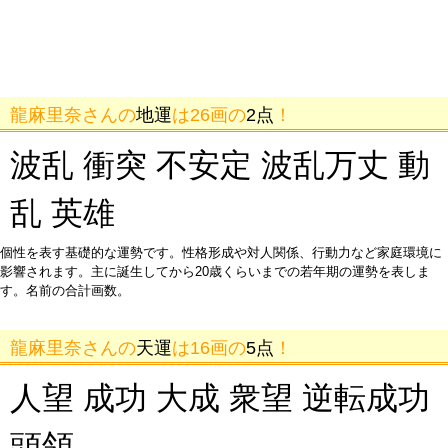
龍麻里奈さんの
地運
は26画の
2点
！
波乱 衝突 不安定 波乱万丈 動
乱 英雄
個性を表す基礎的な運勢です。性格形成や対人関係、行動力など家庭環境に
影響されます。主に誕生してから20歳くらいまでの若年期の運勢を表しま
す。名前の合計画数。
龍麻里奈さんの
天運
は16画の
5点
！
人望 成功 大成 衆望 逆転成功
頭領