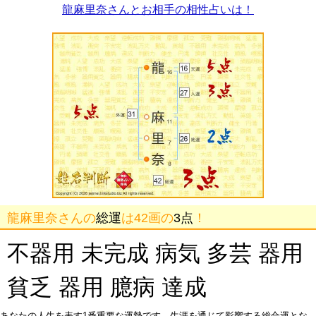
龍麻里奈さんとお相手の相性占いは！
龍麻里奈さんの
総運
は42画の
3点
！
不器用 未完成 病気 多芸 器用
貧乏 器用 臆病 達成
あなたの人生を表す1番重要な運勢です。生涯を通じて影響する総合運とな