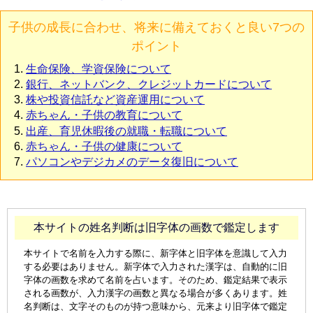
子供の成長に合わせ、将来に備えておくと良い7つの
ポイント
生命保険、学資保険について
銀行、ネットバンク、クレジットカードについて
株や投資信託など資産運用について
赤ちゃん・子供の教育について
出産、育児休暇後の就職・転職について
赤ちゃん・子供の健康について
パソコンやデジカメのデータ復旧について
本サイトの姓名判断は旧字体の画数で鑑定します
本サイトで名前を入力する際に、新字体と旧字体を意識して入力
する必要はありません。新字体で入力された漢字は、自動的に旧
字体の画数を求めて名前を占います。そのため、鑑定結果で表示
される画数が、入力漢字の画数と異なる場合が多くあります。姓
名判断は、文字そのものが持つ意味から、元来より旧字体で鑑定