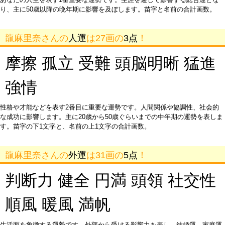
り、主に50歳以降の晩年期に影響を及ぼします。苗字と名前の合計画数。
龍麻里奈さんの
人運
は27画の
3点
！
摩擦 孤立 受難 頭脳明晰 猛進
強情
性格や才能などを表す2番目に重要な運勢です。人間関係や協調性、社会的
な成功に影響します。主に20歳から50歳ぐらいまでの中年期の運勢を表しま
す。苗字の下1文字と、名前の上1文字の合計画数。
龍麻里奈さんの
外運
は31画の
5点
！
判断力 健全 円満 頭領 社交性
順風 暖風 満帆
生活面を象徴する運勢です。外部から受ける影響力を表し、結婚運、家庭運