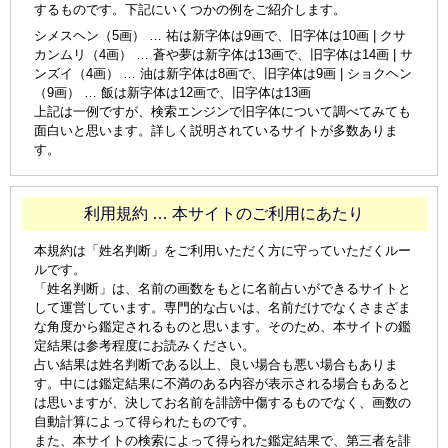
するものです。下記にいくつかの例をご紹介します。
シメスヘン（5画） … 祐は新字体は9画で、旧字体は10画 | クサ
カンムリ（4画） … 蒼や夢は新字体は13画で、旧字体は14画 | サ
ンズイ（4画） … 油は新字体は8画で、旧字体は9画 | ショクヘン
（9画） … 飯は新字体は12画で、旧字体は13画
上記は一例ですが、検索エンジンで旧字体について調べてみても
面白いと思います。詳しく説明されているサイトが多数ありま
す。
利用規約 … 本サイトのご利用にあたり
本規約は「姓名判断」をご利用いただく方に守っていただくルー
ルです。
「姓名判断」は、名前の画数をもとに名前占いができるサイトと
して運営しています。専門的な占いは、名前だけでなくさまざま
な角度から鑑定されるものと思います。そのため、本サイトの鑑
定結果は参考程度にお読みください。
占い結果は姓名判断である以上、良い場合も悪い場合もありま
す。中には鑑定結果に不満のある内容が表示される場合もあると
は思いますが、決してお名前を誹謗中傷するものでなく、画数の
自動計算によって得られたものです。
また、本サイトの検索によって得られた鑑定結果で、第三者を誹