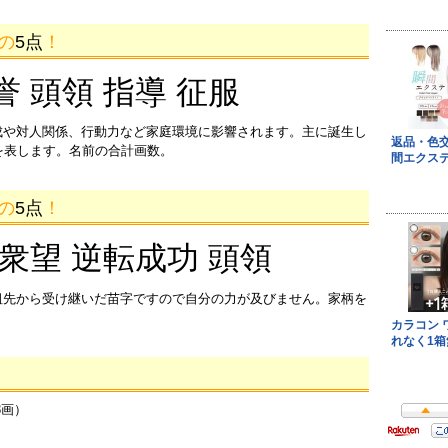
画の
5点
！
誉 頭領 指導 征服
成や対人関係、行動力など家庭環境に影響されます。主に誕生し
を表します。名前の合計画数。
画の
5点
！
 衆望 逆転成功 頭領
祖先から受け継いだ苗字ですので自分の力が及びません。家柄を
3画）