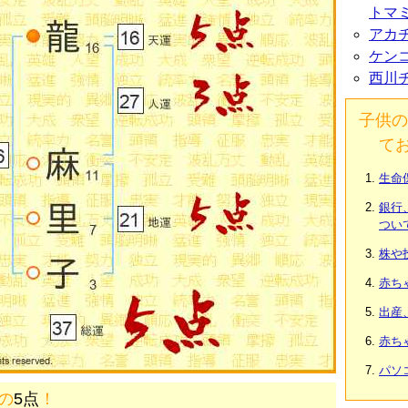
トマ
アカ
ケン
西川
子供の
て
生命
銀行
つい
株や
赤ち
出産
赤ち
パソ
画の
5点
！