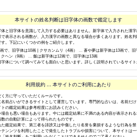
本サイトの姓名判断は旧字体の画数で鑑定します
字体と旧字体を意識して入力する必要はありません。新字体で入力された漢字
果で表示される画数が、入力漢字の画数と異なる場合が多くあります。姓名判
です。下記にいくつかの例をご紹介します。
画で、旧字体は10画 | クサカンムリ（4画） … 蒼や夢は新字体は13画で、旧字体
ョクヘン（9画） … 飯は新字体は12画で、旧字体は13画
旧字体について調べてみても面白いと思います。詳しく説明されているサイト
利用規約 … 本サイトのご利用にあたり
だく方に守っていただくルールです。
に名前占いができるサイトとして運営しています。専門的な占いは、名前だけ
イトの鑑定結果は参考程度にお読みください。
い場合も悪い場合もあります。中には鑑定結果に不満のある内容が表示される
画数の自動計算によって得られたものです。
れた鑑定結果で、第三者を誹謗又は中傷したり名誉を棄損するような行為を禁
ンテンンツを利用したことで発生したトラブルや損害について、本サイトは一
は「姓名判断」をご利用いただくことはできませんのでご了承ください。