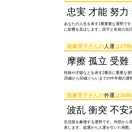
忠実 才能 努力
あなたの人生を表す1番重要な運勢です
に影響を及ぼします。苗字と名前の合
龍麻里子さんの
人運
は27
摩擦 孤立 受難
性格や才能などを表す2番目に重要な
20歳から50歳ぐらいまでの中年期の
龍麻里子さんの
外運
は26
波乱 衝突 不安
生活面を象徴する運勢です。外部から
表します。総運から人運を引いた画数。