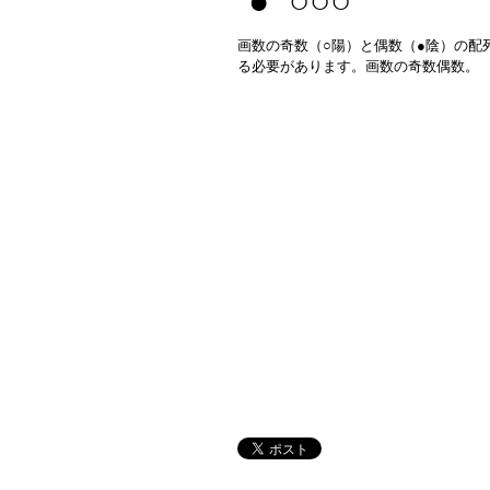
● ○○○
画数の奇数（○陽）と偶数（●陰）の配
る必要があります。画数の奇数偶数。