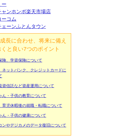
ミー
チャンホンポ楽天市場店
コーコム
チェーンふとんタウン
成長に合わせ、将来に備え
おくと良い7つのポイント
保険、学資保険について
、ネットバンク、クレジットカードに
て
投資信託など資産運用について
ゃん・子供の教育について
、育児休暇後の就職・転職について
ゃん・子供の健康について
コンやデジカメのデータ復旧について