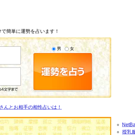
けで簡単に運勢を占います！
男
女
さんとお相手の相性占いは！
Net
授乳