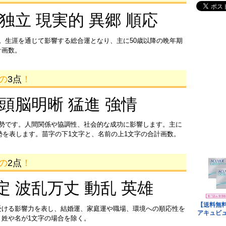
 独立 現実的 異郷 順応
。生涯を通じて影響する総合運となり、主に50歳以降の晩年期
計画数。
画の
3点
！
 頭脳明晰 猛進 強情
運勢です。人間関係や協調性、社会的な成功に影響します。主に
運勢を表します。苗字の下1文字と、名前の上1文字の合計画数。
画の
2点
！
定 波乱万丈 動乱 英雄
受ける影響力を表し、結婚運、家庭運や職場、環境への順応性を
姓や名が1文字の場合を除く。