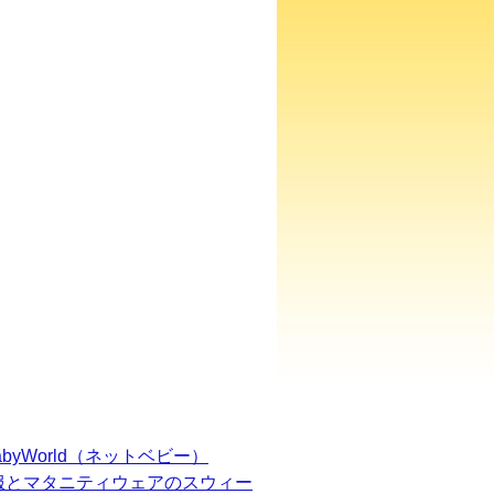
BabyWorld（ネットベビー）
服とマタニティウェアのスウィー