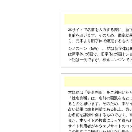
本サイトで名前を入力する際に、新
名前を占います。そのため、鑑定結
ら、元来より旧字体で鑑定するもの
シメスヘン（5画） … 祐は新字体は9
は新字体は8画で、旧字体は9画 | シ
上記は一例ですが、検索エンジンで
本規約は「姓名判断」をご利用いた
「姓名判断」は、名前の画数をもと
るものと思います。そのため、本サ
占い結果は姓名判断である以上、良
お名前を誹謗中傷するものでなく、
また、本サイトの検索によって得ら
サイト利用者が本ウェブサイトのコ
この規約にご同意いただけない場合