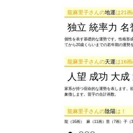
龍麻里子さんの
地運
は21
独立 統率力 名
個性を表す基礎的な運勢です。性格形
てから20歳くらいまでの若年期の運勢
龍麻里子さんの
天運
は16
人望 成功 大成
家系が持つ宿命的な運勢を表します。
象徴します。苗字の合計画数。
龍麻里子さんの
陰陽
は！
龍（16画） 麻（11画）里（7画）子（