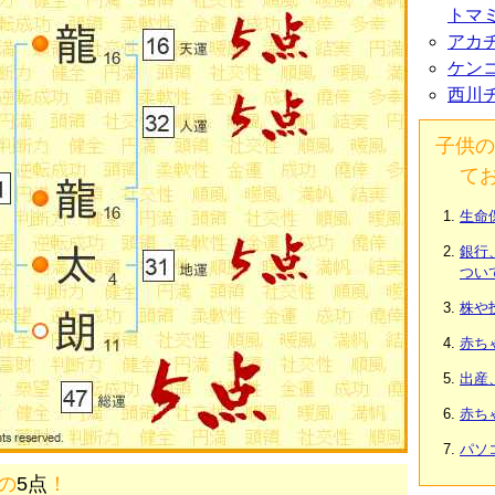
トマ
アカ
ケン
西川
子供の
て
生命
銀行
つい
株や
赤ち
出産
赤ち
パソ
画の
5点
！