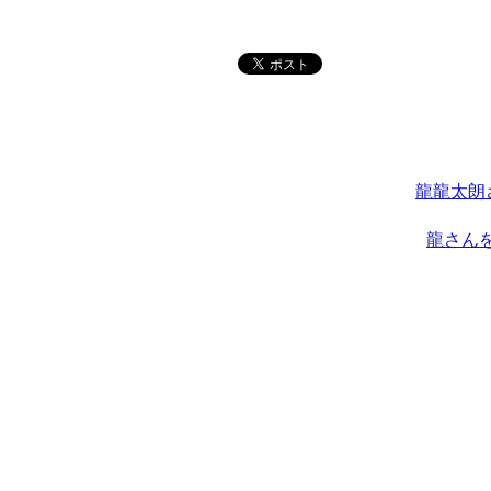
龍龍太朗
龍さん