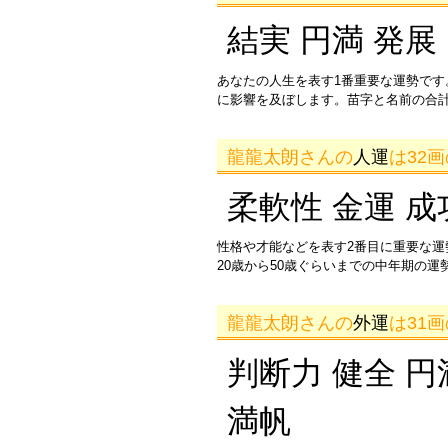
結実 円満 発展
あなたの人生を表す1番重要な運勢です
に影響を及ぼします。苗字と名前の合
龍龍太朗さんの
人運
は32
柔軟性 金運 成
性格や才能などを表す2番目に重要な
20歳から50歳ぐらいまでの中年期の
龍龍太朗さんの
外運
は31
判断力 健全 円
満帆