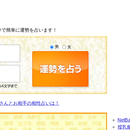
けで簡単に運勢を占います！
男
女
さんとお相手の相性占いは！
Net
授乳