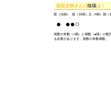
龍龍太朗さんの
陰陽
は！
龍（16画） 龍（16画）太（4画）朗（
● ●●○
画数の奇数（○陽）と偶数（●陰）の配
る必要があります。画数の奇数偶数。