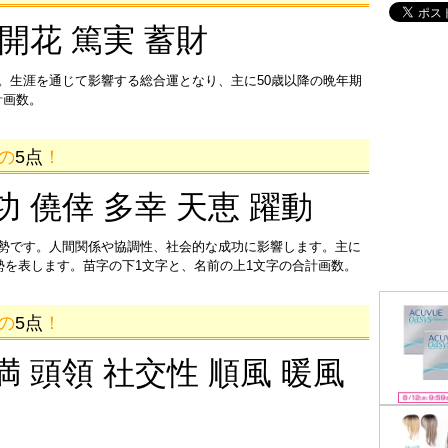
 開花 篤実 蓄財
。生涯を通じて影響する総合運となり、主に50歳以降の晩年期
計画数。
画の
5点
！
功 僥倖 多幸 天恵 躍動
運勢です。人間関係や協調性、社会的な成功に影響します。主に
運勢を表します。苗字の下1文字と、名前の上1文字の合計画数。
画の
5点
！
満 頭領 社交性 順風 暖風