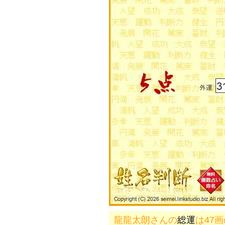
龍龍太朗さんの
総運
は47