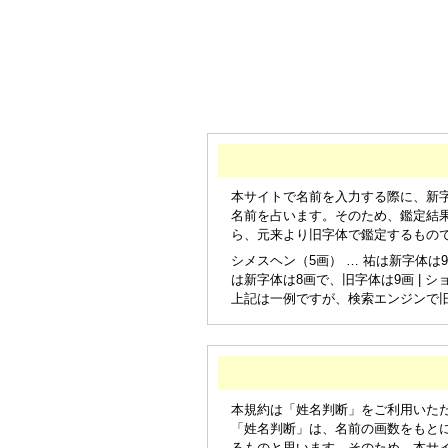
本サイトで名前を入力する際に、新
名前を占います。そのため、鑑定結
ら、元来より旧字体で鑑定するもの
シメスヘン（5画） … 祐は新字体は9
は新字体は8画で、旧字体は9画 | シ
上記は一例ですが、検索エンジンで
本規約は「姓名判断」をご利用いた
「姓名判断」は、名前の画数をもと
るものと思います。そのため、本サ