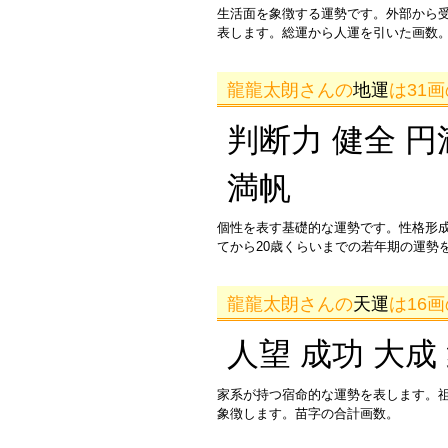
生活面を象徴する運勢です。外部から
表します。総運から人運を引いた画数。
龍龍太朗さんの
地運
は31
判断力 健全 円
満帆
個性を表す基礎的な運勢です。性格形
てから20歳くらいまでの若年期の運勢
龍龍太朗さんの
天運
は16
人望 成功 大成
家系が持つ宿命的な運勢を表します。
象徴します。苗字の合計画数。