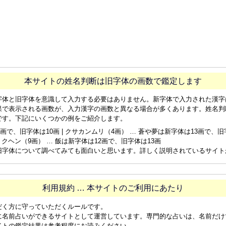
本サイトの姓名判断は旧字体の画数で鑑定します
字体と旧字体を意識して入力する必要はありません。新字体で入力された漢字
果で表示される画数が、入力漢字の画数と異なる場合が多くあります。姓名判
です。下記にいくつかの例をご紹介します。
画で、旧字体は10画 | クサカンムリ（4画） … 蒼や夢は新字体は13画で、旧字体
ョクヘン（9画） … 飯は新字体は12画で、旧字体は13画
旧字体について調べてみても面白いと思います。詳しく説明されているサイト
利用規約 … 本サイトのご利用にあたり
だく方に守っていただくルールです。
に名前占いができるサイトとして運営しています。専門的な占いは、名前だけ
イトの鑑定結果は参考程度にお読みください。