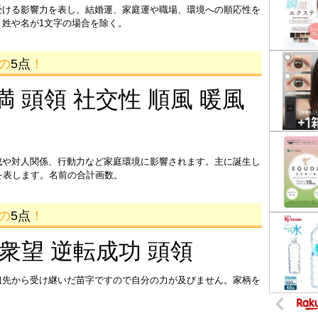
受ける影響力を表し、結婚運、家庭運や職場、環境への順応性を
姓や名が1文字の場合を除く。
画の
5点
！
満 頭領 社交性 順風 暖風
成や対人関係、行動力など家庭環境に影響されます。主に誕生し
を表します。名前の合計画数。
画の
5点
！
 衆望 逆転成功 頭領
祖先から受け継いだ苗字ですので自分の力が及びません。家柄を