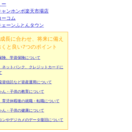
ミー
チャンホンポ楽天市場店
コーコム
チェーンふとんタウン
成長に合わせ、将来に備え
おくと良い7つのポイント
保険、学資保険について
、ネットバンク、クレジットカードに
て
投資信託など資産運用について
ゃん・子供の教育について
、育児休暇後の就職・転職について
ゃん・子供の健康について
コンやデジカメのデータ復旧について