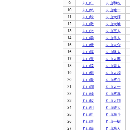
9
丸山仁
丸山和也
10
丸山悠
丸山健一
11
丸山聡
丸山大輝
12
丸山徹
丸山大地
13
丸山光
丸山直人
14
丸山学
丸山隼人
15
丸山優
丸山大介
16
丸山淳
丸山颯太
17
丸山豊
丸山太郎
18
丸山陸
丸山亮太
19
丸山樹
丸山大和
20
丸山隆
丸山悠斗
21
丸山潤
丸山太一
22
丸山修
丸山悠真
23
丸山駿
丸山大翔
24
丸山明
丸山雄大
25
丸山司
丸山海斗
26
丸山遼
丸山一樹
27
丸山陽
丸山悠人