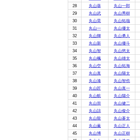
28
丸山葵
丸山一郎
29
丸山武
丸山秀樹
30
丸山晃
丸山拓哉
31
丸山一
丸山優太
32
丸山輝
丸山勇人
33
丸山新
丸山優斗
34
丸山智
丸山悠太
35
丸山楓
丸山雄太
36
丸山空
丸山拓海
37
丸山真
丸山陽太
38
丸山湊
丸山智也
39
丸山匠
丸山真一
40
丸山航
丸山陽介
41
丸山崇
丸山健二
42
丸山諒
丸山俊介
43
丸山龍
丸山蒼太
44
丸山薫
丸山正人
45
丸山博
丸山正樹