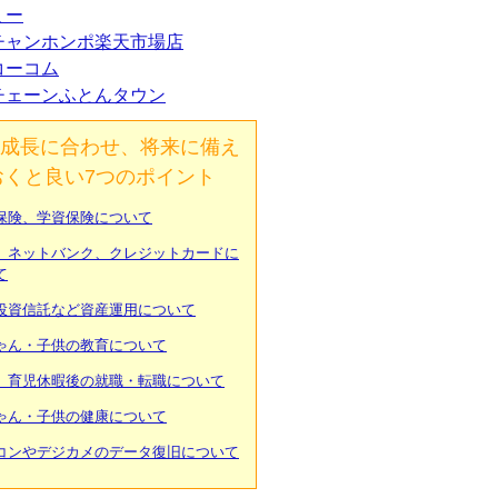
ミー
チャンホンポ楽天市場店
コーコム
チェーンふとんタウン
成長に合わせ、将来に備え
おくと良い7つのポイント
保険、学資保険について
、ネットバンク、クレジットカードに
て
投資信託など資産運用について
ゃん・子供の教育について
、育児休暇後の就職・転職について
ゃん・子供の健康について
コンやデジカメのデータ復旧について