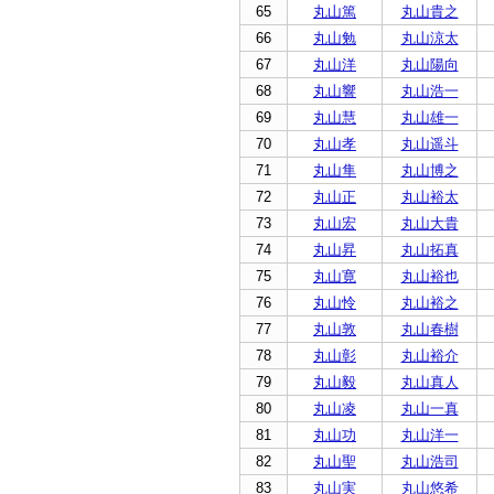
65
丸山篤
丸山貴之
66
丸山勉
丸山涼太
67
丸山洋
丸山陽向
68
丸山響
丸山浩一
69
丸山慧
丸山雄一
70
丸山孝
丸山遥斗
71
丸山隼
丸山博之
72
丸山正
丸山裕太
73
丸山宏
丸山大貴
74
丸山昇
丸山拓真
75
丸山寛
丸山裕也
76
丸山怜
丸山裕之
77
丸山敦
丸山春樹
78
丸山彰
丸山裕介
79
丸山毅
丸山真人
80
丸山凌
丸山一真
81
丸山功
丸山洋一
82
丸山聖
丸山浩司
83
丸山実
丸山悠希