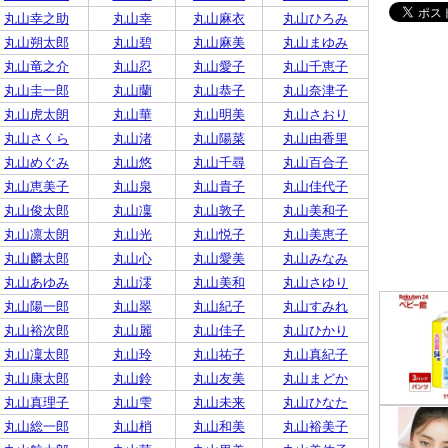
丸山幸之助
丸山幸
丸山麻衣
丸山ひろみ
丸山朔太郎
丸山碧
丸山麻美
丸山まゆみ
丸山竜之介
丸山忍
丸山愛子
丸山千恵子
丸山圭一郎
丸山蘭
丸山恭子
丸山奈津子
丸山虎太朗
丸山華
丸山明美
丸山さおり
丸山さくら
丸山渚
丸山陽菜
丸山由香里
丸山めぐみ
丸山悠
丸山千尋
丸山百合子
丸山恵美子
丸山泉
丸山貴子
丸山佳代子
丸山俊太郎
丸山凜
丸山敦子
丸山美和子
丸山凛太朗
丸山光
丸山悦子
丸山美恵子
丸山麟太郎
丸山心
丸山愛美
丸山みなみ
丸山あゆみ
丸山澪
丸山美和
丸山さゆり
丸山陽一郎
丸山翠
丸山紀子
丸山すみれ
丸山裕次郎
丸山麗
丸山佳子
丸山ひかり
丸山凜太郎
丸山玲
丸山祐子
丸山真紀子
丸山康太郎
丸山鈴
丸山友美
丸山まどか
丸山真理子
丸山雫
丸山未来
丸山ひなた
丸山総一郎
丸山梢
丸山和美
丸山裕美子