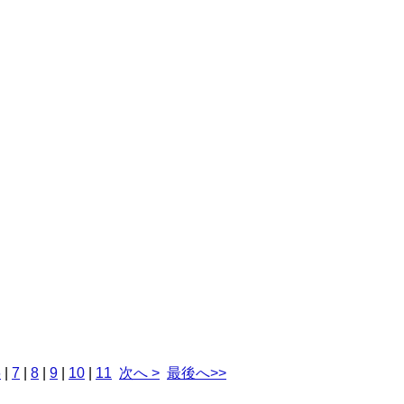
6
|
7
|
8
|
9
|
10
|
11
次へ >
最後へ>>