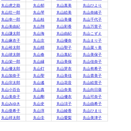
丸山虎之助
丸山郁
丸山真美
丸山ひより
丸山壮一郎
丸山琴
丸山絵美
丸山奈緒子
丸山幸一郎
丸山桂
丸山美優
丸山千代子
丸山美由紀
丸山翔
丸山彩香
丸山万里子
丸山謙太郎
丸山海
丸山由紀
丸山こずえ
丸山麻衣子
丸山京
丸山優奈
丸山まり子
丸山裕太郎
丸山晴
丸山聖子
丸山菜々美
丸山琥太朗
丸山春
丸山真紀
丸山美保子
丸山栄一郎
丸山縁
丸山美保
丸山佳奈子
丸山優太郎
丸山灯
丸山芽衣
丸山有希子
丸山加奈子
丸山聖
丸山美佳
丸山貴美子
丸山宗太郎
丸山遙
丸山花音
丸山絵里子
丸山小百合
丸山真
丸山奈美
丸山向日葵
丸山美奈子
丸山剛
丸山優衣
丸山可奈子
丸山みゆき
丸山史
丸山涼子
丸山由希子
丸山亜希子
丸山淳
丸山綾香
丸山ひまり
丸山祥太郎
丸山圭
丸山愛梨
丸山美津子