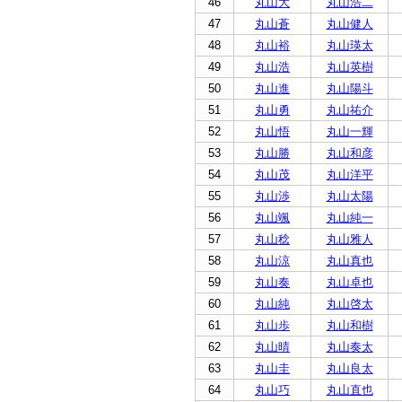
46
丸山大
丸山浩二
47
丸山蒼
丸山健人
48
丸山裕
丸山瑛太
49
丸山浩
丸山英樹
50
丸山進
丸山陽斗
51
丸山勇
丸山祐介
52
丸山悟
丸山一輝
53
丸山勝
丸山和彦
54
丸山茂
丸山洋平
55
丸山渉
丸山太陽
56
丸山颯
丸山純一
57
丸山稔
丸山雅人
58
丸山涼
丸山真也
59
丸山奏
丸山卓也
60
丸山純
丸山啓太
61
丸山歩
丸山和樹
62
丸山晴
丸山奏太
63
丸山圭
丸山良太
64
丸山巧
丸山直也