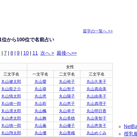
苗字の一覧へ >>
1位から100位で名前占い
6
|
7
|
8
|
9
|
10
|
11
次へ >
最後へ>>
女性
三文字名
一文字名
二文字名
三文字名
丸山健太郎
丸山愛
丸山裕子
丸山久美子
丸山龍之介
丸山葵
丸山智子
丸山真由美
丸山慎太郎
丸山恵
丸山陽子
丸山由美子
丸山雄一郎
丸山彩
丸山恵子
丸山真理子
丸山凛太郎
丸山楓
丸山幸子
丸山明日香
丸山虎太郎
丸山舞
丸山美穂
丸山美智子
丸山慎一郎
丸山薫
丸山優子
丸山恵美子
Net
丸山翔太郎
丸山優
丸山香織
丸山めぐみ
授乳