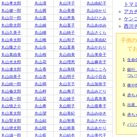
丸山孝太郎
丸山凛
丸山洋子
丸山由紀子
トマ
丸山健一郎
丸山茜
丸山美香
丸山ゆかり
アカ
丸山宗一郎
丸山遥
丸山恵美
丸山ひとみ
ケン
丸山龍太郎
丸山綾
丸山直子
丸山あゆみ
西川
丸山久美子
丸山瞳
丸山純子
丸山さくら
子供の
丸山幸太郎
丸山唯
丸山和子
丸山美由紀
丸山隆之介
丸山歩
丸山直美
丸山かおり
て
丸山真由美
丸山桜
丸山由美
丸山美奈子
生命
丸山光太郎
丸山花
丸山理恵
丸山麻衣子
丸山遼太郎
丸山香
丸山美咲
丸山こころ
銀行
つい
丸山由美子
丸山杏
丸山明子
丸山小百合
丸山純一郎
丸山萌
丸山京子
丸山加奈子
株や
丸山倫太郎
丸山梓
丸山典子
丸山みどり
赤ち
丸山真一郎
丸山栞
丸山綾子
丸山真奈美
出産
丸山慎之介
丸山希
丸山順子
丸山亜希子
丸山真太郎
丸山望
丸山美紀
丸山みゆき
赤ち
丸山賢太郎
丸山結
丸山智美
丸山さやか
パソ
丸山琥太郎
丸山咲
丸山裕美
丸山あかり
丸山誠一郎
丸山藍
丸山結衣
丸山美代子