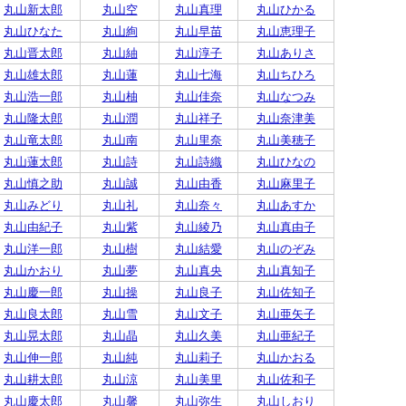
丸山新太郎
丸山空
丸山真理
丸山ひかる
丸山ひなた
丸山絢
丸山早苗
丸山恵理子
丸山晋太郎
丸山紬
丸山淳子
丸山ありさ
丸山雄太郎
丸山蓮
丸山七海
丸山ちひろ
丸山浩一郎
丸山柚
丸山佳奈
丸山なつみ
丸山隆太郎
丸山潤
丸山祥子
丸山奈津美
丸山竜太郎
丸山南
丸山里奈
丸山美穂子
丸山蓮太郎
丸山詩
丸山詩織
丸山ひなの
丸山慎之助
丸山誠
丸山由香
丸山麻里子
丸山みどり
丸山礼
丸山奈々
丸山あすか
丸山由紀子
丸山紫
丸山綾乃
丸山真由子
丸山洋一郎
丸山樹
丸山結愛
丸山のぞみ
丸山かおり
丸山夢
丸山真央
丸山真知子
丸山慶一郎
丸山操
丸山良子
丸山佐知子
丸山良太郎
丸山雪
丸山文子
丸山亜矢子
丸山晃太郎
丸山晶
丸山久美
丸山亜紀子
丸山伸一郎
丸山純
丸山莉子
丸山かおる
丸山耕太郎
丸山涼
丸山美里
丸山佐和子
丸山慶太郎
丸山馨
丸山弥生
丸山しおり