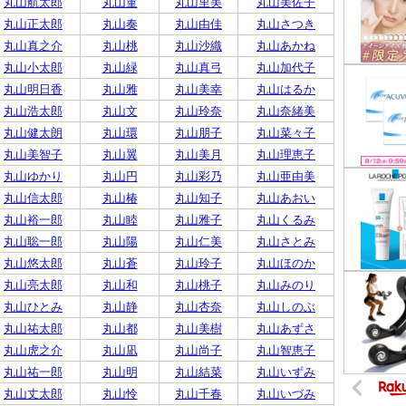
丸山航太郎
丸山菫
丸山里美
丸山美佐子
丸山正太郎
丸山奏
丸山由佳
丸山さつき
丸山真之介
丸山桃
丸山沙織
丸山あかね
丸山小太郎
丸山緑
丸山真弓
丸山加代子
丸山明日香
丸山雅
丸山美幸
丸山はるか
丸山浩太郎
丸山文
丸山玲奈
丸山奈緒美
丸山健太朗
丸山環
丸山朋子
丸山菜々子
丸山美智子
丸山翼
丸山美月
丸山理恵子
丸山ゆかり
丸山円
丸山彩乃
丸山亜由美
丸山信太郎
丸山椿
丸山知子
丸山あおい
丸山裕一郎
丸山睦
丸山雅子
丸山くるみ
丸山聡一郎
丸山陽
丸山仁美
丸山さとみ
丸山悠太郎
丸山蒼
丸山玲子
丸山ほのか
丸山亮太郎
丸山和
丸山桃子
丸山みのり
丸山ひとみ
丸山静
丸山杏奈
丸山しのぶ
丸山祐太郎
丸山都
丸山美樹
丸山あずさ
丸山虎之介
丸山凪
丸山尚子
丸山智恵子
丸山祐一郎
丸山明
丸山結菜
丸山いずみ
丸山丈太郎
丸山怜
丸山千春
丸山いづみ