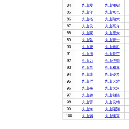
84
丸山愛
丸山祐樹
85
丸山守
丸山竜也
86
丸山拓
丸山翔大
87
丸山俊
丸山亮介
88
丸山豪
丸山慶太
89
丸山弘
丸山賢一
90
丸山慶
丸山健司
91
丸山清
丸山蒼空
92
丸山力
丸山伊織
93
丸山章
丸山和真
94
丸山凛
丸山優希
95
丸山哲
丸山大雅
96
丸山岳
丸山大河
97
丸山碧
丸山朝陽
98
丸山賢
丸山俊輔
99
丸山海
丸山陽翔
100
丸山満
丸山颯真