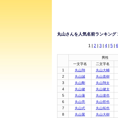
丸山さんを人気名前ランキング 
1
|
2
|
3
|
4
|
5
|
男性
一文字名
二文字名
1
丸山翔
丸山大輔
2
丸山誠
丸山直樹
3
丸山剛
丸山翔太
4
丸山健
丸山健太
5
丸山蓮
丸山達也
6
丸山亮
丸山哲也
7
丸山式
丸山拓也
8
丸山翼
丸山大樹