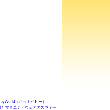
BabyWorld（ネットベビー）
服とマタニティウェアのスウィー