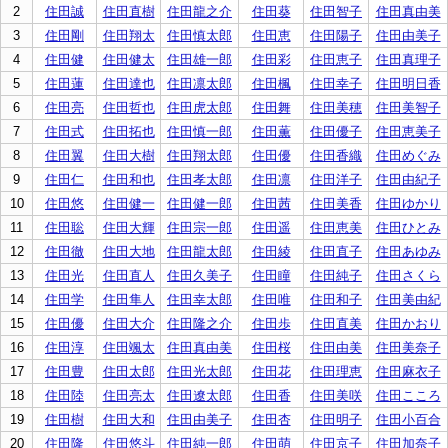
2
住田誠
住田直樹
住田龍之介
住田葵
住田智子
住田真由美
3
住田剛
住田翔太
住田慎太郎
住田恵
住田陽子
住田由美子
4
住田健
住田健太
住田雄一郎
住田彩
住田恵子
住田真理子
5
住田蓮
住田達也
住田凛太郎
住田楓
住田幸子
住田明日香
6
住田亮
住田哲也
住田虎太郎
住田舞
住田美穂
住田美智子
7
住田式
住田拓也
住田慎一郎
住田薫
住田優子
住田恵美子
8
住田翼
住田大樹
住田翔太郎
住田優
住田香織
住田めぐみ
9
住田仁
住田和也
住田孝太郎
住田凛
住田洋子
住田由紀子
10
住田悠
住田健一
住田健一郎
住田茜
住田美香
住田ゆかり
11
住田聡
住田大輝
住田宗一郎
住田遥
住田恵美
住田ひとみ
12
住田徹
住田大地
住田龍太郎
住田綾
住田直子
住田あゆみ
13
住田光
住田直人
住田久美子
住田瞳
住田純子
住田さくら
14
住田学
住田隼人
住田幸太郎
住田唯
住田和子
住田美由紀
15
住田優
住田大介
住田隆之介
住田歩
住田直美
住田かおり
16
住田淳
住田颯太
住田真由美
住田桜
住田由美
住田美奈子
17
住田豊
住田太郎
住田光太郎
住田花
住田理恵
住田麻衣子
18
住田陸
住田亮太
住田遼太郎
住田香
住田美咲
住田こころ
19
住田樹
住田大和
住田由美子
住田杏
住田明子
住田小百合
20
住田隆
住田悠斗
住田純一郎
住田萌
住田京子
住田加奈子