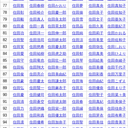
77
住田敦
住田春樹
住田かおり
住田夢
住田真央
住田真知子
78
住田彰
住田裕介
住田慶一郎
住田操
住田良子
住田佐知子
79
住田毅
住田真人
住田良太郎
住田雪
住田文子
住田亜矢子
80
住田凌
住田一真
住田晃太郎
住田晶
住田久美
住田亜紀子
81
住田功
住田洋一
住田伸一郎
住田純
住田莉子
住田かおる
82
住田聖
住田浩司
住田耕太郎
住田涼
住田美里
住田佐和子
83
住田実
住田悠希
住田慶太郎
住田馨
住田弥生
住田しおり
84
住田愛
住田祐樹
住田虎之助
住田郁
住田真美
住田ひより
85
住田守
住田竜也
住田壮一郎
住田琴
住田絵美
住田奈緒子
86
住田拓
住田翔大
住田幸一郎
住田桂
住田美優
住田千代子
87
住田俊
住田亮介
住田美由紀
住田翔
住田彩香
住田万里子
88
住田豪
住田慶太
住田謙太郎
住田海
住田由紀
住田こずえ
89
住田弘
住田賢一
住田麻衣子
住田京
住田優奈
住田まり子
90
住田慶
住田健司
住田裕太郎
住田晴
住田聖子
住田菜々美
91
住田清
住田蒼空
住田琥太朗
住田春
住田真紀
住田美保子
92
住田力
住田伊織
住田栄一郎
住田縁
住田美保
住田佳奈子
93
住田章
住田和真
住田優太郎
住田灯
住田芽衣
住田有希子
94
住田凛
住田優希
住田加奈子
住田聖
住田美佳
住田貴美子