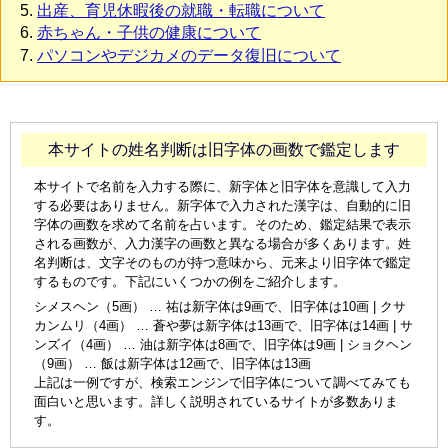
出産、育児休暇後の就職・転職について
赤ちゃん・子供の健康について
パソコンやデジカメのデータ復旧について
本サイトの姓名判断は旧字体の画数で鑑定します
本サイトで名前を入力する際に、新字体と旧字体を意識して入力
する必要はありません。新字体で入力された漢字は、自動的に旧
字体の画数を求めて名前を占います。そのため、鑑定結果で表示
される画数が、入力漢字の画数と異なる場合が多くあります。姓
名判断は、文字そのものが持つ意味から、元来より旧字体で鑑定
するものです。下記にいくつかの例をご紹介します。
シメスヘン（5画） … 祐は新字体は9画で、旧字体は10画 | クサ
カンムリ（4画） … 蒼や夢は新字体は13画で、旧字体は14画 | サ
ンズイ（4画） … 油は新字体は8画で、旧字体は9画 | ショクヘン
（9画） … 飯は新字体は12画で、旧字体は13画
上記は一例ですが、検索エンジンで旧字体について調べてみても
面白いと思います。詳しく説明されているサイトが多数ありま
す。