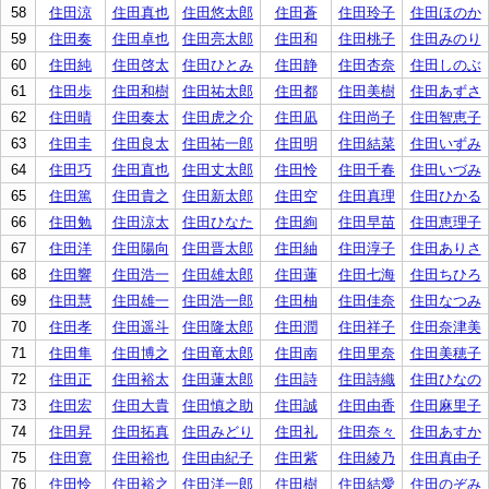
58
住田涼
住田真也
住田悠太郎
住田蒼
住田玲子
住田ほのか
59
住田奏
住田卓也
住田亮太郎
住田和
住田桃子
住田みのり
60
住田純
住田啓太
住田ひとみ
住田静
住田杏奈
住田しのぶ
61
住田歩
住田和樹
住田祐太郎
住田都
住田美樹
住田あずさ
62
住田晴
住田奏太
住田虎之介
住田凪
住田尚子
住田智恵子
63
住田圭
住田良太
住田祐一郎
住田明
住田結菜
住田いずみ
64
住田巧
住田直也
住田丈太郎
住田怜
住田千春
住田いづみ
65
住田篤
住田貴之
住田新太郎
住田空
住田真理
住田ひかる
66
住田勉
住田涼太
住田ひなた
住田絢
住田早苗
住田恵理子
67
住田洋
住田陽向
住田晋太郎
住田紬
住田淳子
住田ありさ
68
住田響
住田浩一
住田雄太郎
住田蓮
住田七海
住田ちひろ
69
住田慧
住田雄一
住田浩一郎
住田柚
住田佳奈
住田なつみ
70
住田孝
住田遥斗
住田隆太郎
住田潤
住田祥子
住田奈津美
71
住田隼
住田博之
住田竜太郎
住田南
住田里奈
住田美穂子
72
住田正
住田裕太
住田蓮太郎
住田詩
住田詩織
住田ひなの
73
住田宏
住田大貴
住田慎之助
住田誠
住田由香
住田麻里子
74
住田昇
住田拓真
住田みどり
住田礼
住田奈々
住田あすか
75
住田寛
住田裕也
住田由紀子
住田紫
住田綾乃
住田真由子
76
住田怜
住田裕之
住田洋一郎
住田樹
住田結愛
住田のぞみ