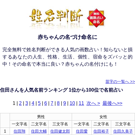
赤ちゃんの名づけ命名に
完全無料で姓名判断ができる人気の画数占い！知らないと損
するあなたの人生、性格、生活、個性、宿命をズバッと的
中！その命名で本当に良い？赤ちゃんの名付けにも！
苗字の一覧へ >>
住田さんを人気名前ランキング 1位から100位で名前占い
1
|
2
|
3
|
4
|
5
|
6
|
7
|
8
|
9
|
10
|
11
次へ >
最後へ>>
男性
女性
一文字名
二文字名
三文字名
一文字名
二文字名
三文字名
1
住田翔
住田大輔
住田健太郎
住田愛
住田裕子
住田久美子