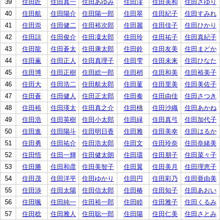
39
住田匠
住田真一
住田あゆみ
住田澪
住田美和
住田さゆり
40
住田航
住田陽介
住田陽一郎
住田翠
住田紀子
住田すみれ
41
住田崇
住田健二
住田裕次郎
住田麗
住田佳子
住田ひかり
42
住田諒
住田俊介
住田凜太郎
住田玲
住田祐子
住田真紀子
43
住田龍
住田蒼太
住田康太郎
住田鈴
住田友美
住田まどか
44
住田薫
住田正人
住田真理子
住田雫
住田未来
住田ひなた
45
住田博
住田正樹
住田総一郎
住田梢
住田和美
住田裕美子
46
住田大
住田浩二
住田航太郎
住田菫
住田里美
住田美佐子
47
住田蒼
住田健人
住田正太郎
住田奏
住田由佳
住田さつき
48
住田裕
住田瑛太
住田真之介
住田桃
住田沙織
住田あかね
49
住田浩
住田英樹
住田小太郎
住田緑
住田真弓
住田加代子
50
住田進
住田陽斗
住田明日香
住田雅
住田美幸
住田はるか
51
住田勇
住田祐介
住田浩太郎
住田文
住田玲奈
住田奈緒美
52
住田悟
住田一輝
住田健太朗
住田環
住田朋子
住田菜々子
53
住田勝
住田和彦
住田美智子
住田翼
住田美月
住田理恵子
54
住田茂
住田洋平
住田ゆかり
住田円
住田彩乃
住田亜由美
55
住田渉
住田太陽
住田信太郎
住田椿
住田知子
住田あおい
56
住田颯
住田純一
住田裕一郎
住田睦
住田雅子
住田くるみ
57
住田稔
住田雅人
住田聡一郎
住田陽
住田仁美
住田さとみ