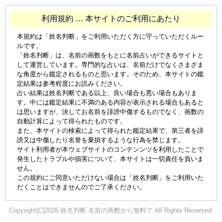
利用規約 … 本サイトのご利用にあたり
本規約は「姓名判断」をご利用いただく方に守っていただくルー
ルです。
「姓名判断」は、名前の画数をもとに名前占いができるサイトと
して運営しています。専門的な占いは、名前だけでなくさまざま
な角度から鑑定されるものと思います。そのため、本サイトの鑑
定結果は参考程度にお読みください。
占い結果は姓名判断である以上、良い場合も悪い場合もありま
す。中には鑑定結果に不満のある内容が表示される場合もあると
は思いますが、決してお名前を誹謗中傷するものでなく、画数の
自動計算によって得られたものです。
また、本サイトの検索によって得られた鑑定結果で、第三者を誹
謗又は中傷したり名誉を棄損するような行為を禁じます。
サイト利用者が本ウェブサイトのコンテンンツを利用したことで
発生したトラブルや損害について、本サイトは一切責任を負いま
せん。
この規約にご同意いただけない場合は「姓名判断」をご利用いた
だくことはできませんのでご了承ください。
Copyright(C)2026 姓名判断 名前の画数から無料で All Rights Reserved.