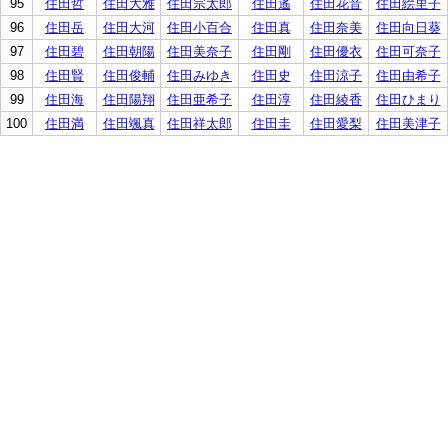
95
住田哲
住田大雅
住田宗太郎
住田遙
住田花音
住田絵里子
96
住田岳
住田大河
住田小百合
住田真
住田奈美
住田向日葵
97
住田碧
住田朝陽
住田美奈子
住田剛
住田優衣
住田可奈子
98
住田賢
住田俊輔
住田みゆき
住田史
住田涼子
住田由希子
99
住田海
住田陽翔
住田亜希子
住田淳
住田綾香
住田ひまり
100
住田満
住田颯真
住田祥太郎
住田圭
住田愛梨
住田美津子