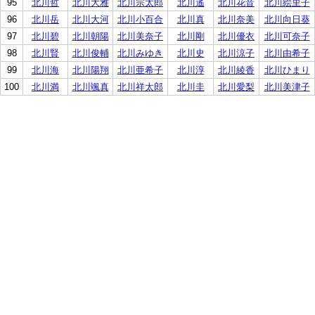
95
北川哲
北川大雅
北川宗太郎
北川遙
北川花音
北川絵里子
96
北川岳
北川大河
北川小百合
北川真
北川奈美
北川向日葵
97
北川碧
北川朝陽
北川美奈子
北川剛
北川優衣
北川可奈子
98
北川賢
北川俊輔
北川みゆき
北川史
北川涼子
北川由希子
99
北川海
北川陽翔
北川亜希子
北川淳
北川綾香
北川ひまり
100
北川満
北川颯真
北川祥太郎
北川圭
北川愛梨
北川美津子