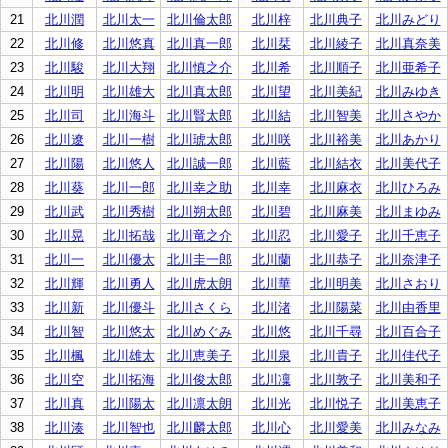
21
北川潤
北川太一
北川倫太郎
北川梓
北川典子
北川みどり
22
北川修
北川悠真
北川真一郎
北川栞
北川綾子
北川真奈美
23
北川駿
北川大翔
北川慎之介
北川希
北川順子
北川亜希子
24
北川明
北川雄大
北川真太郎
北川望
北川美紀
北川みゆき
25
北川司
北川海斗
北川賢太郎
北川結
北川智美
北川さやか
26
北川遼
北川一樹
北川琥太郎
北川咲
北川裕美
北川あかり
27
北川陽
北川悠人
北川誠一郎
北川藍
北川結衣
北川美代子
28
北川葵
北川一郎
北川幸之助
北川幸
北川麻衣
北川ひろみ
29
北川武
北川秀樹
北川朔太郎
北川碧
北川麻美
北川まゆみ
30
北川晃
北川拓哉
北川竜之介
北川忍
北川愛子
北川千恵子
31
北川一
北川優太
北川圭一郎
北川蘭
北川恭子
北川奈津子
32
北川輝
北川勇人
北川虎太朗
北川華
北川明美
北川さおり
33
北川新
北川優斗
北川さくら
北川渚
北川陽菜
北川由香里
34
北川智
北川悠太
北川めぐみ
北川悠
北川千尋
北川百合子
35
北川楓
北川雄太
北川恵美子
北川泉
北川貴子
北川佳代子
36
北川空
北川拓海
北川俊太郎
北川凜
北川敦子
北川美和子
37
北川真
北川陽太
北川凛太朗
北川光
北川悦子
北川美恵子
38
北川湊
北川智也
北川麟太郎
北川心
北川愛美
北川みなみ