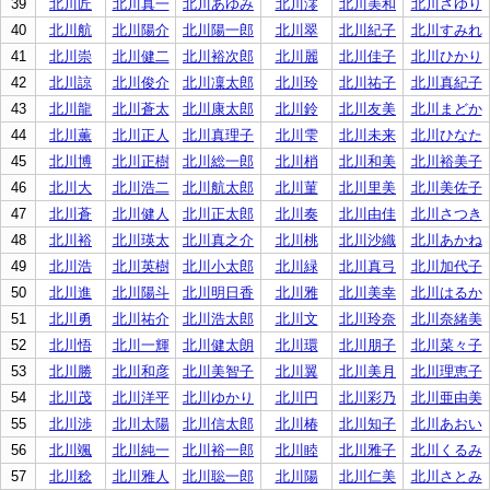
39
北川匠
北川真一
北川あゆみ
北川澪
北川美和
北川さゆり
40
北川航
北川陽介
北川陽一郎
北川翠
北川紀子
北川すみれ
41
北川崇
北川健二
北川裕次郎
北川麗
北川佳子
北川ひかり
42
北川諒
北川俊介
北川凜太郎
北川玲
北川祐子
北川真紀子
43
北川龍
北川蒼太
北川康太郎
北川鈴
北川友美
北川まどか
44
北川薫
北川正人
北川真理子
北川雫
北川未来
北川ひなた
45
北川博
北川正樹
北川総一郎
北川梢
北川和美
北川裕美子
46
北川大
北川浩二
北川航太郎
北川菫
北川里美
北川美佐子
47
北川蒼
北川健人
北川正太郎
北川奏
北川由佳
北川さつき
48
北川裕
北川瑛太
北川真之介
北川桃
北川沙織
北川あかね
49
北川浩
北川英樹
北川小太郎
北川緑
北川真弓
北川加代子
50
北川進
北川陽斗
北川明日香
北川雅
北川美幸
北川はるか
51
北川勇
北川祐介
北川浩太郎
北川文
北川玲奈
北川奈緒美
52
北川悟
北川一輝
北川健太朗
北川環
北川朋子
北川菜々子
53
北川勝
北川和彦
北川美智子
北川翼
北川美月
北川理恵子
54
北川茂
北川洋平
北川ゆかり
北川円
北川彩乃
北川亜由美
55
北川渉
北川太陽
北川信太郎
北川椿
北川知子
北川あおい
56
北川颯
北川純一
北川裕一郎
北川睦
北川雅子
北川くるみ
57
北川稔
北川雅人
北川聡一郎
北川陽
北川仁美
北川さとみ