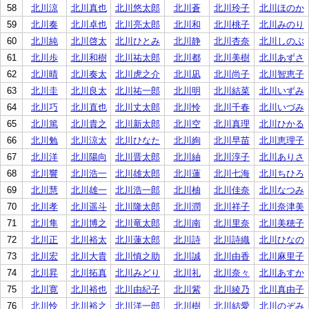
58
北川涼
北川真也
北川悠太郎
北川蒼
北川玲子
北川ほのか
59
北川奏
北川卓也
北川亮太郎
北川和
北川桃子
北川みのり
60
北川純
北川啓太
北川ひとみ
北川静
北川杏奈
北川しのぶ
61
北川歩
北川和樹
北川祐太郎
北川都
北川美樹
北川あずさ
62
北川晴
北川奏太
北川虎之介
北川凪
北川尚子
北川智恵子
63
北川圭
北川良太
北川祐一郎
北川明
北川結菜
北川いずみ
64
北川巧
北川直也
北川丈太郎
北川怜
北川千春
北川いづみ
65
北川篤
北川貴之
北川新太郎
北川空
北川真理
北川ひかる
66
北川勉
北川涼太
北川ひなた
北川絢
北川早苗
北川恵理子
67
北川洋
北川陽向
北川晋太郎
北川紬
北川淳子
北川ありさ
68
北川響
北川浩一
北川雄太郎
北川蓮
北川七海
北川ちひろ
69
北川慧
北川雄一
北川浩一郎
北川柚
北川佳奈
北川なつみ
70
北川孝
北川遥斗
北川隆太郎
北川潤
北川祥子
北川奈津美
71
北川隼
北川博之
北川竜太郎
北川南
北川里奈
北川美穂子
72
北川正
北川裕太
北川蓮太郎
北川詩
北川詩織
北川ひなの
73
北川宏
北川大貴
北川慎之助
北川誠
北川由香
北川麻里子
74
北川昇
北川拓真
北川みどり
北川礼
北川奈々
北川あすか
75
北川寛
北川裕也
北川由紀子
北川紫
北川綾乃
北川真由子
76
北川怜
北川裕之
北川洋一郎
北川樹
北川結愛
北川のぞみ