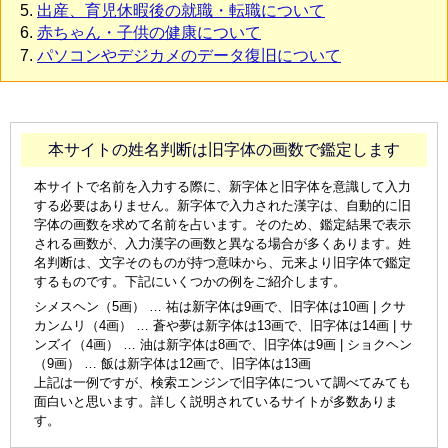
出産、育児休暇後の就職・転職について
赤ちゃん・子供の健康について
パソコンやデジカメのデータ復旧について
本サイトの姓名判断は旧字体の画数で鑑定します
本サイトで名前を入力する際に、新字体と旧字体を意識して入力
する必要はありません。新字体で入力された漢字は、自動的に旧
字体の画数を求めて名前を占います。そのため、鑑定結果で表示
される画数が、入力漢字の画数と異なる場合が多くあります。姓
名判断は、文字そのものが持つ意味から、元来より旧字体で鑑定
するものです。下記にいくつかの例をご紹介します。
シメスヘン（5画） … 祐は新字体は9画で、旧字体は10画 | クサ
カンムリ（4画） … 蒼や夢は新字体は13画で、旧字体は14画 | サ
ンズイ（4画） … 油は新字体は8画で、旧字体は9画 | ショクヘン
（9画） … 飯は新字体は12画で、旧字体は13画
上記は一例ですが、検索エンジンで旧字体について調べてみても
面白いと思います。詳しく説明されているサイトが多数ありま
す。