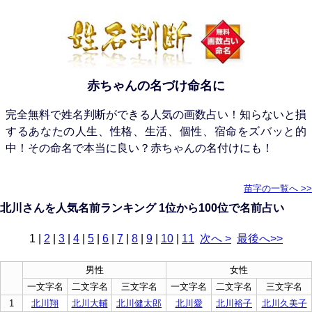
赤ちゃんの名づけ命名に
完全無料で姓名判断ができる人気の画数占い！知らないと損
するあなたの人生、性格、生活、個性、宿命をズバッと的
中！その命名で本当に良い？赤ちゃんの名付けにも！
苗字の一覧へ >>
北川さんを人気名前ランキング 1位から100位で名前占い
1
|
2
|
3
|
4
|
5
|
6
|
7
|
8
|
9
|
10
|
11
次へ >
最後へ>>
男性
女性
一文字名
二文字名
三文字名
一文字名
二文字名
三文字名
1
北川翔
北川大輔
北川健太郎
北川愛
北川裕子
北川久美子