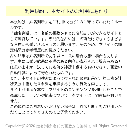
利用規約 … 本サイトのご利用にあたり
本規約は「姓名判断」をご利用いただく方に守っていただくルー
ルです。
「姓名判断」は、名前の画数をもとに名前占いができるサイトと
して運営しています。専門的な占いは、名前だけでなくさまざま
な角度から鑑定されるものと思います。そのため、本サイトの鑑
定結果は参考程度にお読みください。
占い結果は姓名判断である以上、良い場合も悪い場合もありま
す。中には鑑定結果に不満のある内容が表示される場合もあると
は思いますが、決してお名前を誹謗中傷するものでなく、画数の
自動計算によって得られたものです。
また、本サイトの検索によって得られた鑑定結果で、第三者を誹
謗又は中傷したり名誉を棄損するような行為を禁じます。
サイト利用者が本ウェブサイトのコンテンンツを利用したことで
発生したトラブルや損害について、本サイトは一切責任を負いま
せん。
この規約にご同意いただけない場合は「姓名判断」をご利用いた
だくことはできませんのでご了承ください。
Copyright(C)2026 姓名判断 名前の画数から無料で All Rights Reserved.