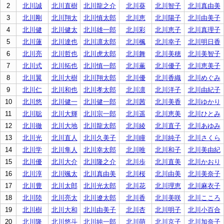
2
北川誠
北川直樹
北川龍之介
北川葵
北川智子
北川真由美
3
北川剛
北川翔太
北川慎太郎
北川恵
北川陽子
北川由美子
4
北川健
北川健太
北川雄一郎
北川彩
北川恵子
北川真理子
5
北川蓮
北川達也
北川凛太郎
北川楓
北川幸子
北川明日香
6
北川亮
北川哲也
北川虎太郎
北川舞
北川美穂
北川美智子
7
北川式
北川拓也
北川慎一郎
北川薫
北川優子
北川恵美子
8
北川翼
北川大樹
北川翔太郎
北川優
北川香織
北川めぐみ
9
北川仁
北川和也
北川孝太郎
北川凛
北川洋子
北川由紀子
10
北川悠
北川健一
北川健一郎
北川茜
北川美香
北川ゆかり
11
北川聡
北川大輝
北川宗一郎
北川遥
北川恵美
北川ひとみ
12
北川徹
北川大地
北川龍太郎
北川綾
北川直子
北川あゆみ
13
北川光
北川直人
北川久美子
北川瞳
北川純子
北川さくら
14
北川学
北川隼人
北川幸太郎
北川唯
北川和子
北川美由紀
15
北川優
北川大介
北川隆之介
北川歩
北川直美
北川かおり
16
北川淳
北川颯太
北川真由美
北川桜
北川由美
北川美奈子
17
北川豊
北川太郎
北川光太郎
北川花
北川理恵
北川麻衣子
18
北川陸
北川亮太
北川遼太郎
北川香
北川美咲
北川こころ
19
北川樹
北川大和
北川由美子
北川杏
北川明子
北川小百合
20
北川隆
北川悠斗
北川純一郎
北川萌
北川京子
北川加奈子