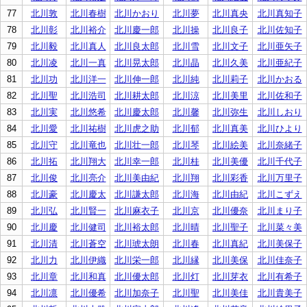
77
北川敦
北川春樹
北川かおり
北川夢
北川真央
北川真知子
78
北川彰
北川裕介
北川慶一郎
北川操
北川良子
北川佐知子
79
北川毅
北川真人
北川良太郎
北川雪
北川文子
北川亜矢子
80
北川凌
北川一真
北川晃太郎
北川晶
北川久美
北川亜紀子
81
北川功
北川洋一
北川伸一郎
北川純
北川莉子
北川かおる
82
北川聖
北川浩司
北川耕太郎
北川涼
北川美里
北川佐和子
83
北川実
北川悠希
北川慶太郎
北川馨
北川弥生
北川しおり
84
北川愛
北川祐樹
北川虎之助
北川郁
北川真美
北川ひより
85
北川守
北川竜也
北川壮一郎
北川琴
北川絵美
北川奈緒子
86
北川拓
北川翔大
北川幸一郎
北川桂
北川美優
北川千代子
87
北川俊
北川亮介
北川美由紀
北川翔
北川彩香
北川万里子
88
北川豪
北川慶太
北川謙太郎
北川海
北川由紀
北川こずえ
89
北川弘
北川賢一
北川麻衣子
北川京
北川優奈
北川まり子
90
北川慶
北川健司
北川裕太郎
北川晴
北川聖子
北川菜々美
91
北川清
北川蒼空
北川琥太朗
北川春
北川真紀
北川美保子
92
北川力
北川伊織
北川栄一郎
北川縁
北川美保
北川佳奈子
93
北川章
北川和真
北川優太郎
北川灯
北川芽衣
北川有希子
94
北川凛
北川優希
北川加奈子
北川聖
北川美佳
北川貴美子