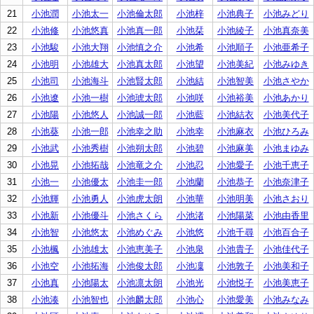
21
小池潤
小池太一
小池倫太郎
小池梓
小池典子
小池みどり
22
小池修
小池悠真
小池真一郎
小池栞
小池綾子
小池真奈美
23
小池駿
小池大翔
小池慎之介
小池希
小池順子
小池亜希子
24
小池明
小池雄大
小池真太郎
小池望
小池美紀
小池みゆき
25
小池司
小池海斗
小池賢太郎
小池結
小池智美
小池さやか
26
小池遼
小池一樹
小池琥太郎
小池咲
小池裕美
小池あかり
27
小池陽
小池悠人
小池誠一郎
小池藍
小池結衣
小池美代子
28
小池葵
小池一郎
小池幸之助
小池幸
小池麻衣
小池ひろみ
29
小池武
小池秀樹
小池朔太郎
小池碧
小池麻美
小池まゆみ
30
小池晃
小池拓哉
小池竜之介
小池忍
小池愛子
小池千恵子
31
小池一
小池優太
小池圭一郎
小池蘭
小池恭子
小池奈津子
32
小池輝
小池勇人
小池虎太朗
小池華
小池明美
小池さおり
33
小池新
小池優斗
小池さくら
小池渚
小池陽菜
小池由香里
34
小池智
小池悠太
小池めぐみ
小池悠
小池千尋
小池百合子
35
小池楓
小池雄太
小池恵美子
小池泉
小池貴子
小池佳代子
36
小池空
小池拓海
小池俊太郎
小池凜
小池敦子
小池美和子
37
小池真
小池陽太
小池凛太朗
小池光
小池悦子
小池美恵子
38
小池湊
小池智也
小池麟太郎
小池心
小池愛美
小池みなみ