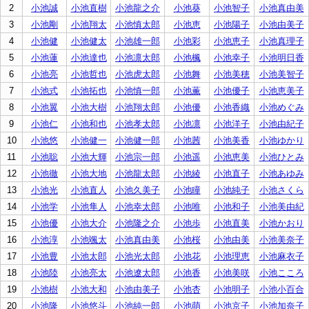
2
小池誠
小池直樹
小池龍之介
小池葵
小池智子
小池真由美
3
小池剛
小池翔太
小池慎太郎
小池恵
小池陽子
小池由美子
4
小池健
小池健太
小池雄一郎
小池彩
小池恵子
小池真理子
5
小池蓮
小池達也
小池凛太郎
小池楓
小池幸子
小池明日香
6
小池亮
小池哲也
小池虎太郎
小池舞
小池美穂
小池美智子
7
小池式
小池拓也
小池慎一郎
小池薫
小池優子
小池恵美子
8
小池翼
小池大樹
小池翔太郎
小池優
小池香織
小池めぐみ
9
小池仁
小池和也
小池孝太郎
小池凛
小池洋子
小池由紀子
10
小池悠
小池健一
小池健一郎
小池茜
小池美香
小池ゆかり
11
小池聡
小池大輝
小池宗一郎
小池遥
小池恵美
小池ひとみ
12
小池徹
小池大地
小池龍太郎
小池綾
小池直子
小池あゆみ
13
小池光
小池直人
小池久美子
小池瞳
小池純子
小池さくら
14
小池学
小池隼人
小池幸太郎
小池唯
小池和子
小池美由紀
15
小池優
小池大介
小池隆之介
小池歩
小池直美
小池かおり
16
小池淳
小池颯太
小池真由美
小池桜
小池由美
小池美奈子
17
小池豊
小池太郎
小池光太郎
小池花
小池理恵
小池麻衣子
18
小池陸
小池亮太
小池遼太郎
小池香
小池美咲
小池こころ
19
小池樹
小池大和
小池由美子
小池杏
小池明子
小池小百合
20
小池隆
小池悠斗
小池純一郎
小池萌
小池京子
小池加奈子