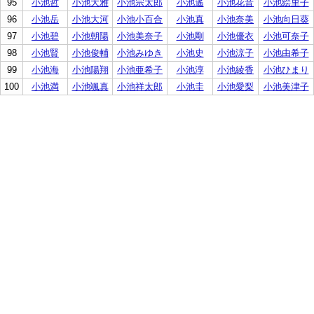
95
小池哲
小池大雅
小池宗太郎
小池遙
小池花音
小池絵里子
96
小池岳
小池大河
小池小百合
小池真
小池奈美
小池向日葵
97
小池碧
小池朝陽
小池美奈子
小池剛
小池優衣
小池可奈子
98
小池賢
小池俊輔
小池みゆき
小池史
小池涼子
小池由希子
99
小池海
小池陽翔
小池亜希子
小池淳
小池綾香
小池ひまり
100
小池満
小池颯真
小池祥太郎
小池圭
小池愛梨
小池美津子