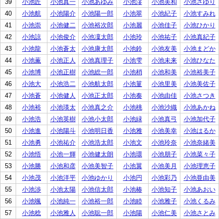
39
小池匠
小池真一
小池あゆみ
小池澪
小池美和
小池さゆり
40
小池航
小池陽介
小池陽一郎
小池翠
小池紀子
小池すみれ
41
小池崇
小池健二
小池裕次郎
小池麗
小池佳子
小池ひかり
42
小池諒
小池俊介
小池凜太郎
小池玲
小池祐子
小池真紀子
43
小池龍
小池蒼太
小池康太郎
小池鈴
小池友美
小池まどか
44
小池薫
小池正人
小池真理子
小池雫
小池未来
小池ひなた
45
小池博
小池正樹
小池総一郎
小池梢
小池和美
小池裕美子
46
小池大
小池浩二
小池航太郎
小池菫
小池里美
小池美佐子
47
小池蒼
小池健人
小池正太郎
小池奏
小池由佳
小池さつき
48
小池裕
小池瑛太
小池真之介
小池桃
小池沙織
小池あかね
49
小池浩
小池英樹
小池小太郎
小池緑
小池真弓
小池加代子
50
小池進
小池陽斗
小池明日香
小池雅
小池美幸
小池はるか
51
小池勇
小池祐介
小池浩太郎
小池文
小池玲奈
小池奈緒美
52
小池悟
小池一輝
小池健太朗
小池環
小池朋子
小池菜々子
53
小池勝
小池和彦
小池美智子
小池翼
小池美月
小池理恵子
54
小池茂
小池洋平
小池ゆかり
小池円
小池彩乃
小池亜由美
55
小池渉
小池太陽
小池信太郎
小池椿
小池知子
小池あおい
56
小池颯
小池純一
小池裕一郎
小池睦
小池雅子
小池くるみ
57
小池稔
小池雅人
小池聡一郎
小池陽
小池仁美
小池さとみ