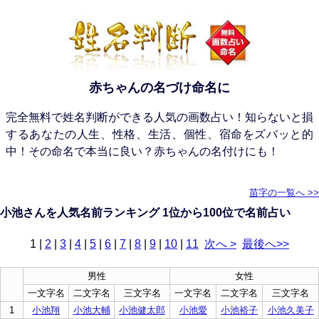
赤ちゃんの名づけ命名に
完全無料で姓名判断ができる人気の画数占い！知らないと損
するあなたの人生、性格、生活、個性、宿命をズバッと的
中！その命名で本当に良い？赤ちゃんの名付けにも！
苗字の一覧へ >>
小池さんを人気名前ランキング 1位から100位で名前占い
1
|
2
|
3
|
4
|
5
|
6
|
7
|
8
|
9
|
10
|
11
次へ >
最後へ>>
男性
女性
一文字名
二文字名
三文字名
一文字名
二文字名
三文字名
1
小池翔
小池大輔
小池健太郎
小池愛
小池裕子
小池久美子