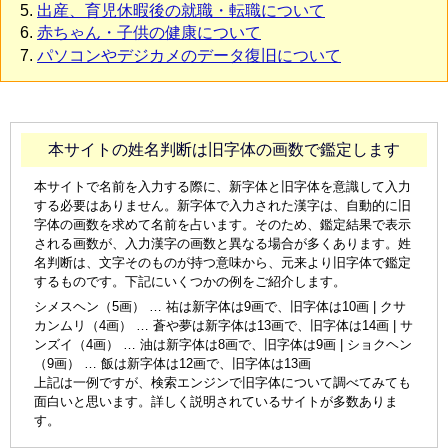
出産、育児休暇後の就職・転職について
赤ちゃん・子供の健康について
パソコンやデジカメのデータ復旧について
本サイトの姓名判断は旧字体の画数で鑑定します
本サイトで名前を入力する際に、新字体と旧字体を意識して入力
する必要はありません。新字体で入力された漢字は、自動的に旧
字体の画数を求めて名前を占います。そのため、鑑定結果で表示
される画数が、入力漢字の画数と異なる場合が多くあります。姓
名判断は、文字そのものが持つ意味から、元来より旧字体で鑑定
するものです。下記にいくつかの例をご紹介します。
シメスヘン（5画） … 祐は新字体は9画で、旧字体は10画 | クサ
カンムリ（4画） … 蒼や夢は新字体は13画で、旧字体は14画 | サ
ンズイ（4画） … 油は新字体は8画で、旧字体は9画 | ショクヘン
（9画） … 飯は新字体は12画で、旧字体は13画
上記は一例ですが、検索エンジンで旧字体について調べてみても
面白いと思います。詳しく説明されているサイトが多数ありま
す。