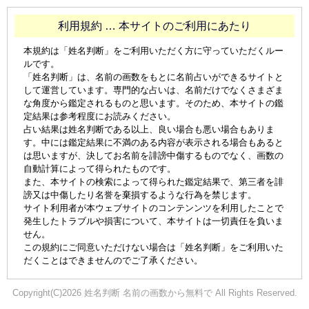
利用規約 … 本サイトのご利用にあたり
本規約は「姓名判断」をご利用いただく方に守っていただくルー
ルです。
「姓名判断」は、名前の画数をもとに名前占いができるサイトと
して運営しています。専門的な占いは、名前だけでなくさまざま
な角度から鑑定されるものと思います。そのため、本サイトの鑑
定結果は参考程度にお読みください。
占い結果は姓名判断である以上、良い場合も悪い場合もありま
す。中には鑑定結果に不満のある内容が表示される場合もあると
は思いますが、決してお名前を誹謗中傷するものでなく、画数の
自動計算によって得られたものです。
また、本サイトの検索によって得られた鑑定結果で、第三者を誹
謗又は中傷したり名誉を棄損するような行為を禁じます。
サイト利用者が本ウェブサイトのコンテンンツを利用したことで
発生したトラブルや損害について、本サイトは一切責任を負いま
せん。
この規約にご同意いただけない場合は「姓名判断」をご利用いた
だくことはできませんのでご了承ください。
Copyright(C)2026 姓名判断 名前の画数から無料で All Rights Reserved.