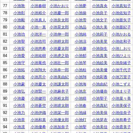
77
小池敦
小池春樹
小池かおり
小池夢
小池真央
小池真知子
78
小池彰
小池裕介
小池慶一郎
小池操
小池良子
小池佐知子
79
小池毅
小池真人
小池良太郎
小池雪
小池文子
小池亜矢子
80
小池凌
小池一真
小池晃太郎
小池晶
小池久美
小池亜紀子
81
小池功
小池洋一
小池伸一郎
小池純
小池莉子
小池かおる
82
小池聖
小池浩司
小池耕太郎
小池涼
小池美里
小池佐和子
83
小池実
小池悠希
小池慶太郎
小池馨
小池弥生
小池しおり
84
小池愛
小池祐樹
小池虎之助
小池郁
小池真美
小池ひより
85
小池守
小池竜也
小池壮一郎
小池琴
小池絵美
小池奈緒子
86
小池拓
小池翔大
小池幸一郎
小池桂
小池美優
小池千代子
87
小池俊
小池亮介
小池美由紀
小池翔
小池彩香
小池万里子
88
小池豪
小池慶太
小池謙太郎
小池海
小池由紀
小池こずえ
89
小池弘
小池賢一
小池麻衣子
小池京
小池優奈
小池まり子
90
小池慶
小池健司
小池裕太郎
小池晴
小池聖子
小池菜々美
91
小池清
小池蒼空
小池琥太朗
小池春
小池真紀
小池美保子
92
小池力
小池伊織
小池栄一郎
小池縁
小池美保
小池佳奈子
93
小池章
小池和真
小池優太郎
小池灯
小池芽衣
小池有希子
94
小池凛
小池優希
小池加奈子
小池聖
小池美佳
小池貴美子