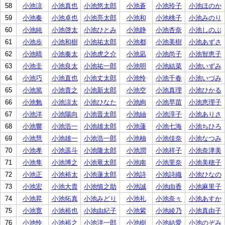
58
小池涼
小池真也
小池悠太郎
小池蒼
小池玲子
小池ほのか
59
小池奏
小池卓也
小池亮太郎
小池和
小池桃子
小池みのり
60
小池純
小池啓太
小池ひとみ
小池静
小池杏奈
小池しのぶ
61
小池歩
小池和樹
小池祐太郎
小池都
小池美樹
小池あずさ
62
小池晴
小池奏太
小池虎之介
小池凪
小池尚子
小池智恵子
63
小池圭
小池良太
小池祐一郎
小池明
小池結菜
小池いずみ
64
小池巧
小池直也
小池丈太郎
小池怜
小池千春
小池いづみ
65
小池篤
小池貴之
小池新太郎
小池空
小池真理
小池ひかる
66
小池勉
小池涼太
小池ひなた
小池絢
小池早苗
小池恵理子
67
小池洋
小池陽向
小池晋太郎
小池紬
小池淳子
小池ありさ
68
小池響
小池浩一
小池雄太郎
小池蓮
小池七海
小池ちひろ
69
小池慧
小池雄一
小池浩一郎
小池柚
小池佳奈
小池なつみ
70
小池孝
小池遥斗
小池隆太郎
小池潤
小池祥子
小池奈津美
71
小池隼
小池博之
小池竜太郎
小池南
小池里奈
小池美穂子
72
小池正
小池裕太
小池蓮太郎
小池詩
小池詩織
小池ひなの
73
小池宏
小池大貴
小池慎之助
小池誠
小池由香
小池麻里子
74
小池昇
小池拓真
小池みどり
小池礼
小池奈々
小池あすか
75
小池寛
小池裕也
小池由紀子
小池紫
小池綾乃
小池真由子
76
小池怜
小池裕之
小池洋一郎
小池樹
小池結愛
小池のぞみ