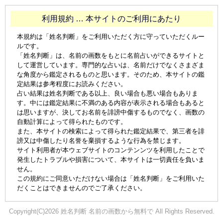
利用規約 … 本サイトのご利用にあたり
本規約は「姓名判断」をご利用いただく方に守っていただくルー
ルです。
「姓名判断」は、名前の画数をもとに名前占いができるサイトと
して運営しています。専門的な占いは、名前だけでなくさまざま
な角度から鑑定されるものと思います。そのため、本サイトの鑑
定結果は参考程度にお読みください。
占い結果は姓名判断である以上、良い場合も悪い場合もありま
す。中には鑑定結果に不満のある内容が表示される場合もあると
は思いますが、決してお名前を誹謗中傷するものでなく、画数の
自動計算によって得られたものです。
また、本サイトの検索によって得られた鑑定結果で、第三者を誹
謗又は中傷したり名誉を棄損するような行為を禁じます。
サイト利用者が本ウェブサイトのコンテンンツを利用したことで
発生したトラブルや損害について、本サイトは一切責任を負いま
せん。
この規約にご同意いただけない場合は「姓名判断」をご利用いた
だくことはできませんのでご了承ください。
Copyright(C)2026 姓名判断 名前の画数から無料で All Rights Reserved.