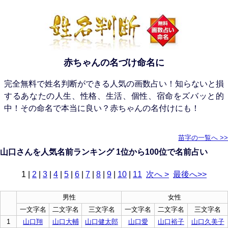
赤ちゃんの名づけ命名に
完全無料で姓名判断ができる人気の画数占い！知らないと損
するあなたの人生、性格、生活、個性、宿命をズバッと的
中！その命名で本当に良い？赤ちゃんの名付けにも！
苗字の一覧へ >>
山口さんを人気名前ランキング 1位から100位で名前占い
1
|
2
|
3
|
4
|
5
|
6
|
7
|
8
|
9
|
10
|
11
次へ >
最後へ>>
男性
女性
一文字名
二文字名
三文字名
一文字名
二文字名
三文字名
1
山口翔
山口大輔
山口健太郎
山口愛
山口裕子
山口久美子