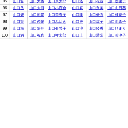
95
山口哲
山口大雅
山口宗太郎
山口遙
山口花音
山口絵里子
96
山口岳
山口大河
山口小百合
山口真
山口奈美
山口向日葵
97
山口碧
山口朝陽
山口美奈子
山口剛
山口優衣
山口可奈子
98
山口賢
山口俊輔
山口みゆき
山口史
山口涼子
山口由希子
99
山口海
山口陽翔
山口亜希子
山口淳
山口綾香
山口ひまり
100
山口満
山口颯真
山口祥太郎
山口圭
山口愛梨
山口美津子