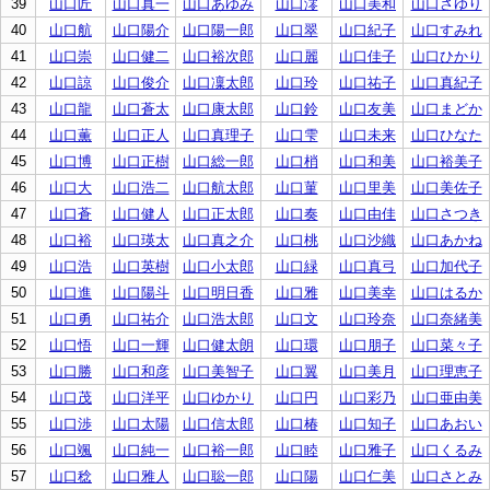
39
山口匠
山口真一
山口あゆみ
山口澪
山口美和
山口さゆり
40
山口航
山口陽介
山口陽一郎
山口翠
山口紀子
山口すみれ
41
山口崇
山口健二
山口裕次郎
山口麗
山口佳子
山口ひかり
42
山口諒
山口俊介
山口凜太郎
山口玲
山口祐子
山口真紀子
43
山口龍
山口蒼太
山口康太郎
山口鈴
山口友美
山口まどか
44
山口薫
山口正人
山口真理子
山口雫
山口未来
山口ひなた
45
山口博
山口正樹
山口総一郎
山口梢
山口和美
山口裕美子
46
山口大
山口浩二
山口航太郎
山口菫
山口里美
山口美佐子
47
山口蒼
山口健人
山口正太郎
山口奏
山口由佳
山口さつき
48
山口裕
山口瑛太
山口真之介
山口桃
山口沙織
山口あかね
49
山口浩
山口英樹
山口小太郎
山口緑
山口真弓
山口加代子
50
山口進
山口陽斗
山口明日香
山口雅
山口美幸
山口はるか
51
山口勇
山口祐介
山口浩太郎
山口文
山口玲奈
山口奈緒美
52
山口悟
山口一輝
山口健太朗
山口環
山口朋子
山口菜々子
53
山口勝
山口和彦
山口美智子
山口翼
山口美月
山口理恵子
54
山口茂
山口洋平
山口ゆかり
山口円
山口彩乃
山口亜由美
55
山口渉
山口太陽
山口信太郎
山口椿
山口知子
山口あおい
56
山口颯
山口純一
山口裕一郎
山口睦
山口雅子
山口くるみ
57
山口稔
山口雅人
山口聡一郎
山口陽
山口仁美
山口さとみ