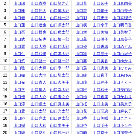
2
山口誠
山口直樹
山口龍之介
山口葵
山口智子
山口真由美
3
山口剛
山口翔太
山口慎太郎
山口恵
山口陽子
山口由美子
4
山口健
山口健太
山口雄一郎
山口彩
山口恵子
山口真理子
5
山口蓮
山口達也
山口凛太郎
山口楓
山口幸子
山口明日香
6
山口亮
山口哲也
山口虎太郎
山口舞
山口美穂
山口美智子
7
山口式
山口拓也
山口慎一郎
山口薫
山口優子
山口恵美子
8
山口翼
山口大樹
山口翔太郎
山口優
山口香織
山口めぐみ
9
山口仁
山口和也
山口孝太郎
山口凛
山口洋子
山口由紀子
10
山口悠
山口健一
山口健一郎
山口茜
山口美香
山口ゆかり
11
山口聡
山口大輝
山口宗一郎
山口遥
山口恵美
山口ひとみ
12
山口徹
山口大地
山口龍太郎
山口綾
山口直子
山口あゆみ
13
山口光
山口直人
山口久美子
山口瞳
山口純子
山口さくら
14
山口学
山口隼人
山口幸太郎
山口唯
山口和子
山口美由紀
15
山口優
山口大介
山口隆之介
山口歩
山口直美
山口かおり
16
山口淳
山口颯太
山口真由美
山口桜
山口由美
山口美奈子
17
山口豊
山口太郎
山口光太郎
山口花
山口理恵
山口麻衣子
18
山口陸
山口亮太
山口遼太郎
山口香
山口美咲
山口こころ
19
山口樹
山口大和
山口由美子
山口杏
山口明子
山口小百合
20
山口隆
山口悠斗
山口純一郎
山口萌
山口京子
山口加奈子