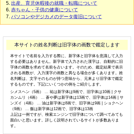
出産、育児休暇後の就職・転職について
赤ちゃん・子供の健康について
パソコンやデジカメのデータ復旧について
本サイトの姓名判断は旧字体の画数で鑑定します
本サイトで名前を入力する際に、新字体と旧字体を意識して入力
する必要はありません。新字体で入力された漢字は、自動的に旧
字体の画数を求めて名前を占います。そのため、鑑定結果で表示
される画数が、入力漢字の画数と異なる場合が多くあります。姓
名判断は、文字そのものが持つ意味から、元来より旧字体で鑑定
するものです。下記にいくつかの例をご紹介します。
シメスヘン（5画） … 祐は新字体は9画で、旧字体は10画 | クサ
カンムリ（4画） … 蒼や夢は新字体は13画で、旧字体は14画 | サ
ンズイ（4画） … 油は新字体は8画で、旧字体は9画 | ショクヘン
（9画） … 飯は新字体は12画で、旧字体は13画
上記は一例ですが、検索エンジンで旧字体について調べてみても
面白いと思います。詳しく説明されているサイトが多数ありま
す。