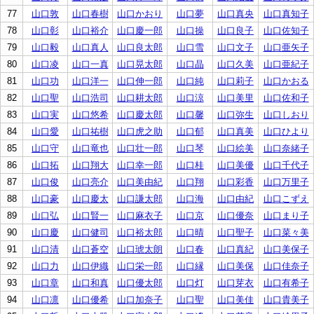
77
山口敦
山口春樹
山口かおり
山口夢
山口真央
山口真知子
78
山口彰
山口裕介
山口慶一郎
山口操
山口良子
山口佐知子
79
山口毅
山口真人
山口良太郎
山口雪
山口文子
山口亜矢子
80
山口凌
山口一真
山口晃太郎
山口晶
山口久美
山口亜紀子
81
山口功
山口洋一
山口伸一郎
山口純
山口莉子
山口かおる
82
山口聖
山口浩司
山口耕太郎
山口涼
山口美里
山口佐和子
83
山口実
山口悠希
山口慶太郎
山口馨
山口弥生
山口しおり
84
山口愛
山口祐樹
山口虎之助
山口郁
山口真美
山口ひより
85
山口守
山口竜也
山口壮一郎
山口琴
山口絵美
山口奈緒子
86
山口拓
山口翔大
山口幸一郎
山口桂
山口美優
山口千代子
87
山口俊
山口亮介
山口美由紀
山口翔
山口彩香
山口万里子
88
山口豪
山口慶太
山口謙太郎
山口海
山口由紀
山口こずえ
89
山口弘
山口賢一
山口麻衣子
山口京
山口優奈
山口まり子
90
山口慶
山口健司
山口裕太郎
山口晴
山口聖子
山口菜々美
91
山口清
山口蒼空
山口琥太朗
山口春
山口真紀
山口美保子
92
山口力
山口伊織
山口栄一郎
山口縁
山口美保
山口佳奈子
93
山口章
山口和真
山口優太郎
山口灯
山口芽衣
山口有希子
94
山口凛
山口優希
山口加奈子
山口聖
山口美佳
山口貴美子