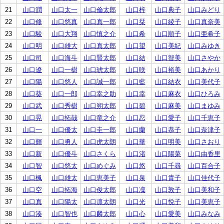
21
山口潤
山口太一
山口倫太郎
山口梓
山口典子
山口みどり
22
山口修
山口悠真
山口真一郎
山口栞
山口綾子
山口真奈美
23
山口駿
山口大翔
山口慎之介
山口希
山口順子
山口亜希子
24
山口明
山口雄大
山口真太郎
山口望
山口美紀
山口みゆき
25
山口司
山口海斗
山口賢太郎
山口結
山口智美
山口さやか
26
山口遼
山口一樹
山口琥太郎
山口咲
山口裕美
山口あかり
27
山口陽
山口悠人
山口誠一郎
山口藍
山口結衣
山口美代子
28
山口葵
山口一郎
山口幸之助
山口幸
山口麻衣
山口ひろみ
29
山口武
山口秀樹
山口朔太郎
山口碧
山口麻美
山口まゆみ
30
山口晃
山口拓哉
山口竜之介
山口忍
山口愛子
山口千恵子
31
山口一
山口優太
山口圭一郎
山口蘭
山口恭子
山口奈津子
32
山口輝
山口勇人
山口虎太朗
山口華
山口明美
山口さおり
33
山口新
山口優斗
山口さくら
山口渚
山口陽菜
山口由香里
34
山口智
山口悠太
山口めぐみ
山口悠
山口千尋
山口百合子
35
山口楓
山口雄太
山口恵美子
山口泉
山口貴子
山口佳代子
36
山口空
山口拓海
山口俊太郎
山口凜
山口敦子
山口美和子
37
山口真
山口陽太
山口凛太朗
山口光
山口悦子
山口美恵子
38
山口湊
山口智也
山口麟太郎
山口心
山口愛美
山口みなみ