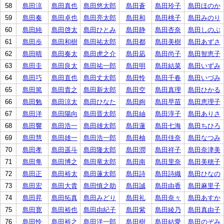
58
島田涼
島田真也
島田悠太郎
島田蒼
島田玲子
島田ほのか
59
島田奏
島田卓也
島田亮太郎
島田和
島田桃子
島田みのり
60
島田純
島田啓太
島田ひとみ
島田静
島田杏奈
島田しのぶ
61
島田歩
島田和樹
島田祐太郎
島田都
島田美樹
島田あずさ
62
島田晴
島田奏太
島田虎之介
島田凪
島田尚子
島田智恵子
63
島田圭
島田良太
島田祐一郎
島田明
島田結菜
島田いずみ
64
島田巧
島田直也
島田丈太郎
島田怜
島田千春
島田いづみ
65
島田篤
島田貴之
島田新太郎
島田空
島田真理
島田ひかる
66
島田勉
島田涼太
島田ひなた
島田絢
島田早苗
島田恵理子
67
島田洋
島田陽向
島田晋太郎
島田紬
島田淳子
島田ありさ
68
島田響
島田浩一
島田雄太郎
島田蓮
島田七海
島田ちひろ
69
島田慧
島田雄一
島田浩一郎
島田柚
島田佳奈
島田なつみ
70
島田孝
島田遥斗
島田隆太郎
島田潤
島田祥子
島田奈津美
71
島田隼
島田博之
島田竜太郎
島田南
島田里奈
島田美穂子
72
島田正
島田裕太
島田蓮太郎
島田詩
島田詩織
島田ひなの
73
島田宏
島田大貴
島田慎之助
島田誠
島田由香
島田麻里子
74
島田昇
島田拓真
島田みどり
島田礼
島田奈々
島田あすか
75
島田寛
島田裕也
島田由紀子
島田紫
島田綾乃
島田真由子
76
島田怜
島田裕之
島田洋一郎
島田樹
島田結愛
島田のぞみ