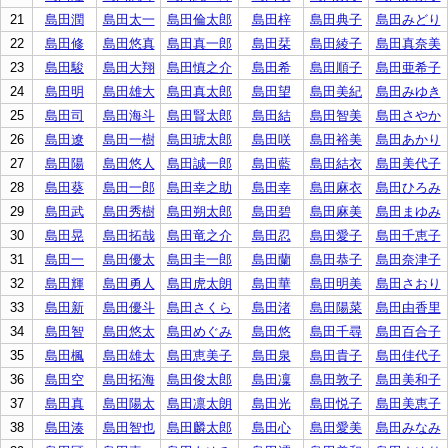
21
島田潤
島田太一
島田倫太郎
島田梓
島田典子
島田みどり
22
島田修
島田悠真
島田真一郎
島田栞
島田綾子
島田真奈美
23
島田駿
島田大翔
島田慎之介
島田希
島田順子
島田亜希子
24
島田明
島田雄大
島田真太郎
島田望
島田美紀
島田みゆき
25
島田司
島田海斗
島田賢太郎
島田結
島田智美
島田さやか
26
島田遼
島田一樹
島田琥太郎
島田咲
島田裕美
島田あかり
27
島田陽
島田悠人
島田誠一郎
島田藍
島田結衣
島田美代子
28
島田葵
島田一郎
島田幸之助
島田幸
島田麻衣
島田ひろみ
29
島田武
島田秀樹
島田朔太郎
島田碧
島田麻美
島田まゆみ
30
島田晃
島田拓哉
島田竜之介
島田忍
島田愛子
島田千恵子
31
島田一
島田優太
島田圭一郎
島田蘭
島田恭子
島田奈津子
32
島田輝
島田勇人
島田虎太朗
島田華
島田明美
島田さおり
33
島田新
島田優斗
島田さくら
島田渚
島田陽菜
島田由香里
34
島田智
島田悠太
島田めぐみ
島田悠
島田千尋
島田百合子
35
島田楓
島田雄太
島田恵美子
島田泉
島田貴子
島田佳代子
36
島田空
島田拓海
島田俊太郎
島田凜
島田敦子
島田美和子
37
島田真
島田陽太
島田凛太朗
島田光
島田悦子
島田美恵子
38
島田湊
島田智也
島田麟太郎
島田心
島田愛美
島田みなみ