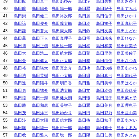
39
島田匠
島田真一
島田あゆみ
島田澪
島田美和
島田さゆり
40
島田航
島田陽介
島田陽一郎
島田翠
島田紀子
島田すみれ
41
島田崇
島田健二
島田裕次郎
島田麗
島田佳子
島田ひかり
42
島田諒
島田俊介
島田凜太郎
島田玲
島田祐子
島田真紀子
43
島田龍
島田蒼太
島田康太郎
島田鈴
島田友美
島田まどか
44
島田薫
島田正人
島田真理子
島田雫
島田未来
島田ひなた
45
島田博
島田正樹
島田総一郎
島田梢
島田和美
島田裕美子
46
島田大
島田浩二
島田航太郎
島田菫
島田里美
島田美佐子
47
島田蒼
島田健人
島田正太郎
島田奏
島田由佳
島田さつき
48
島田裕
島田瑛太
島田真之介
島田桃
島田沙織
島田あかね
49
島田浩
島田英樹
島田小太郎
島田緑
島田真弓
島田加代子
50
島田進
島田陽斗
島田明日香
島田雅
島田美幸
島田はるか
51
島田勇
島田祐介
島田浩太郎
島田文
島田玲奈
島田奈緒美
52
島田悟
島田一輝
島田健太朗
島田環
島田朋子
島田菜々子
53
島田勝
島田和彦
島田美智子
島田翼
島田美月
島田理恵子
54
島田茂
島田洋平
島田ゆかり
島田円
島田彩乃
島田亜由美
55
島田渉
島田太陽
島田信太郎
島田椿
島田知子
島田あおい
56
島田颯
島田純一
島田裕一郎
島田睦
島田雅子
島田くるみ
57
島田稔
島田雅人
島田聡一郎
島田陽
島田仁美
島田さとみ