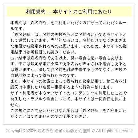
利用規約 … 本サイトのご利用にあたり
本規約は「姓名判断」をご利用いただく方に守っていただくルー
ルです。
「姓名判断」は、名前の画数をもとに名前占いができるサイトと
して運営しています。専門的な占いは、名前だけでなくさまざま
な角度から鑑定されるものと思います。そのため、本サイトの鑑
定結果は参考程度にお読みください。
占い結果は姓名判断である以上、良い場合も悪い場合もありま
す。中には鑑定結果に不満のある内容が表示される場合もあると
は思いますが、決してお名前を誹謗中傷するものでなく、画数の
自動計算によって得られたものです。
また、本サイトの検索によって得られた鑑定結果で、第三者を誹
謗又は中傷したり名誉を棄損するような行為を禁じます。
サイト利用者が本ウェブサイトのコンテンンツを利用したことで
発生したトラブルや損害について、本サイトは一切責任を負いま
せん。
この規約にご同意いただけない場合は「姓名判断」をご利用いた
だくことはできませんのでご了承ください。
Copyright(C)2026 姓名判断 名前の画数から無料で All Rights Reserved.