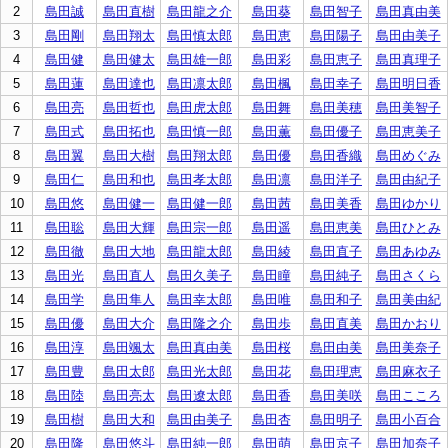
2
島田誠
島田直樹
島田龍之介
島田葵
島田智子
島田真由美
3
島田剛
島田翔太
島田慎太郎
島田恵
島田陽子
島田由美子
4
島田健
島田健太
島田雄一郎
島田彩
島田恵子
島田真理子
5
島田蓮
島田達也
島田凛太郎
島田楓
島田幸子
島田明日香
6
島田亮
島田哲也
島田虎太郎
島田舞
島田美穂
島田美智子
7
島田式
島田拓也
島田慎一郎
島田薫
島田優子
島田恵美子
8
島田翼
島田大樹
島田翔太郎
島田優
島田香織
島田めぐみ
9
島田仁
島田和也
島田孝太郎
島田凛
島田洋子
島田由紀子
10
島田悠
島田健一
島田健一郎
島田茜
島田美香
島田ゆかり
11
島田聡
島田大輝
島田宗一郎
島田遥
島田恵美
島田ひとみ
12
島田徹
島田大地
島田龍太郎
島田綾
島田直子
島田あゆみ
13
島田光
島田直人
島田久美子
島田瞳
島田純子
島田さくら
14
島田学
島田隼人
島田幸太郎
島田唯
島田和子
島田美由紀
15
島田優
島田大介
島田隆之介
島田歩
島田直美
島田かおり
16
島田淳
島田颯太
島田真由美
島田桜
島田由美
島田美奈子
17
島田豊
島田太郎
島田光太郎
島田花
島田理恵
島田麻衣子
18
島田陸
島田亮太
島田遼太郎
島田香
島田美咲
島田こころ
19
島田樹
島田大和
島田由美子
島田杏
島田明子
島田小百合
20
島田隆
島田悠斗
島田純一郎
島田萌
島田京子
島田加奈子