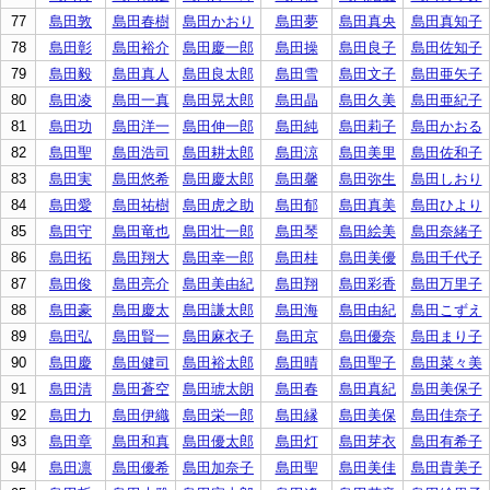
77
島田敦
島田春樹
島田かおり
島田夢
島田真央
島田真知子
78
島田彰
島田裕介
島田慶一郎
島田操
島田良子
島田佐知子
79
島田毅
島田真人
島田良太郎
島田雪
島田文子
島田亜矢子
80
島田凌
島田一真
島田晃太郎
島田晶
島田久美
島田亜紀子
81
島田功
島田洋一
島田伸一郎
島田純
島田莉子
島田かおる
82
島田聖
島田浩司
島田耕太郎
島田涼
島田美里
島田佐和子
83
島田実
島田悠希
島田慶太郎
島田馨
島田弥生
島田しおり
84
島田愛
島田祐樹
島田虎之助
島田郁
島田真美
島田ひより
85
島田守
島田竜也
島田壮一郎
島田琴
島田絵美
島田奈緒子
86
島田拓
島田翔大
島田幸一郎
島田桂
島田美優
島田千代子
87
島田俊
島田亮介
島田美由紀
島田翔
島田彩香
島田万里子
88
島田豪
島田慶太
島田謙太郎
島田海
島田由紀
島田こずえ
89
島田弘
島田賢一
島田麻衣子
島田京
島田優奈
島田まり子
90
島田慶
島田健司
島田裕太郎
島田晴
島田聖子
島田菜々美
91
島田清
島田蒼空
島田琥太朗
島田春
島田真紀
島田美保子
92
島田力
島田伊織
島田栄一郎
島田縁
島田美保
島田佳奈子
93
島田章
島田和真
島田優太郎
島田灯
島田芽衣
島田有希子
94
島田凛
島田優希
島田加奈子
島田聖
島田美佳
島田貴美子