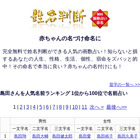
赤ちゃんの名づけ命名に
完全無料で姓名判断ができる人気の画数占い！知らないと損
するあなたの人生、性格、生活、個性、宿命をズバッと的
中！その命名で本当に良い？赤ちゃんの名付けにも！
苗字の一覧へ >>
島田さんを人気名前ランキング 1位から100位で名前占い
1
|
2
|
3
|
4
|
5
|
6
|
7
|
8
|
9
|
10
|
11
次へ >
最後へ>>
男性
女性
一文字名
二文字名
三文字名
一文字名
二文字名
三文字名
1
島田翔
島田大輔
島田健太郎
島田愛
島田裕子
島田久美子