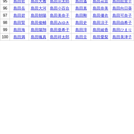
95
島田哲
島田大雅
島田宗太郎
島田遙
島田花音
島田絵里子
96
島田岳
島田大河
島田小百合
島田真
島田奈美
島田向日葵
97
島田碧
島田朝陽
島田美奈子
島田剛
島田優衣
島田可奈子
98
島田賢
島田俊輔
島田みゆき
島田史
島田涼子
島田由希子
99
島田海
島田陽翔
島田亜希子
島田淳
島田綾香
島田ひまり
100
島田満
島田颯真
島田祥太郎
島田圭
島田愛梨
島田美津子