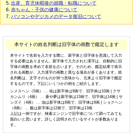
出産、育児休暇後の就職・転職について
赤ちゃん・子供の健康について
パソコンやデジカメのデータ復旧について
本サイトの姓名判断は旧字体の画数で鑑定します
本サイトで名前を入力する際に、新字体と旧字体を意識して入力
する必要はありません。新字体で入力された漢字は、自動的に旧
字体の画数を求めて名前を占います。そのため、鑑定結果で表示
される画数が、入力漢字の画数と異なる場合が多くあります。姓
名判断は、文字そのものが持つ意味から、元来より旧字体で鑑定
するものです。下記にいくつかの例をご紹介します。
シメスヘン（5画） … 祐は新字体は9画で、旧字体は10画 | クサ
カンムリ（4画） … 蒼や夢は新字体は13画で、旧字体は14画 | サ
ンズイ（4画） … 油は新字体は8画で、旧字体は9画 | ショクヘン
（9画） … 飯は新字体は12画で、旧字体は13画
上記は一例ですが、検索エンジンで旧字体について調べてみても
面白いと思います。詳しく説明されているサイトが多数ありま
す。