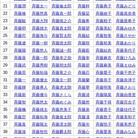
21
斉藤潤
斉藤太一
斉藤倫太郎
斉藤梓
斉藤典子
斉藤みどり
22
斉藤修
斉藤悠真
斉藤真一郎
斉藤栞
斉藤綾子
斉藤真奈美
23
斉藤駿
斉藤大翔
斉藤慎之介
斉藤希
斉藤順子
斉藤亜希子
24
斉藤明
斉藤雄大
斉藤真太郎
斉藤望
斉藤美紀
斉藤みゆき
25
斉藤司
斉藤海斗
斉藤賢太郎
斉藤結
斉藤智美
斉藤さやか
26
斉藤遼
斉藤一樹
斉藤琥太郎
斉藤咲
斉藤裕美
斉藤あかり
27
斉藤陽
斉藤悠人
斉藤誠一郎
斉藤藍
斉藤結衣
斉藤美代子
28
斉藤葵
斉藤一郎
斉藤幸之助
斉藤幸
斉藤麻衣
斉藤ひろみ
29
斉藤武
斉藤秀樹
斉藤朔太郎
斉藤碧
斉藤麻美
斉藤まゆみ
30
斉藤晃
斉藤拓哉
斉藤竜之介
斉藤忍
斉藤愛子
斉藤千恵子
31
斉藤一
斉藤優太
斉藤圭一郎
斉藤蘭
斉藤恭子
斉藤奈津子
32
斉藤輝
斉藤勇人
斉藤虎太朗
斉藤華
斉藤明美
斉藤さおり
33
斉藤新
斉藤優斗
斉藤さくら
斉藤渚
斉藤陽菜
斉藤由香里
34
斉藤智
斉藤悠太
斉藤めぐみ
斉藤悠
斉藤千尋
斉藤百合子
35
斉藤楓
斉藤雄太
斉藤恵美子
斉藤泉
斉藤貴子
斉藤佳代子
36
斉藤空
斉藤拓海
斉藤俊太郎
斉藤凜
斉藤敦子
斉藤美和子
37
斉藤真
斉藤陽太
斉藤凛太朗
斉藤光
斉藤悦子
斉藤美恵子
38
斉藤湊
斉藤智也
斉藤麟太郎
斉藤心
斉藤愛美
斉藤みなみ