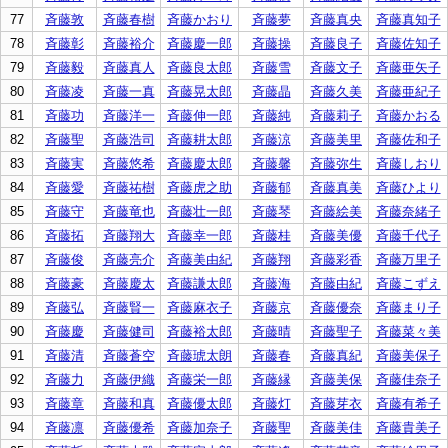
77
斉藤敦
斉藤春樹
斉藤かおり
斉藤夢
斉藤真央
斉藤真知子
78
斉藤彰
斉藤裕介
斉藤慶一郎
斉藤操
斉藤良子
斉藤佐知子
79
斉藤毅
斉藤真人
斉藤良太郎
斉藤雪
斉藤文子
斉藤亜矢子
80
斉藤凌
斉藤一真
斉藤晃太郎
斉藤晶
斉藤久美
斉藤亜紀子
81
斉藤功
斉藤洋一
斉藤伸一郎
斉藤純
斉藤莉子
斉藤かおる
82
斉藤聖
斉藤浩司
斉藤耕太郎
斉藤涼
斉藤美里
斉藤佐和子
83
斉藤実
斉藤悠希
斉藤慶太郎
斉藤馨
斉藤弥生
斉藤しおり
84
斉藤愛
斉藤祐樹
斉藤虎之助
斉藤郁
斉藤真美
斉藤ひより
85
斉藤守
斉藤竜也
斉藤壮一郎
斉藤琴
斉藤絵美
斉藤奈緒子
86
斉藤拓
斉藤翔大
斉藤幸一郎
斉藤桂
斉藤美優
斉藤千代子
87
斉藤俊
斉藤亮介
斉藤美由紀
斉藤翔
斉藤彩香
斉藤万里子
88
斉藤豪
斉藤慶太
斉藤謙太郎
斉藤海
斉藤由紀
斉藤こずえ
89
斉藤弘
斉藤賢一
斉藤麻衣子
斉藤京
斉藤優奈
斉藤まり子
90
斉藤慶
斉藤健司
斉藤裕太郎
斉藤晴
斉藤聖子
斉藤菜々美
91
斉藤清
斉藤蒼空
斉藤琥太朗
斉藤春
斉藤真紀
斉藤美保子
92
斉藤力
斉藤伊織
斉藤栄一郎
斉藤縁
斉藤美保
斉藤佳奈子
93
斉藤章
斉藤和真
斉藤優太郎
斉藤灯
斉藤芽衣
斉藤有希子
94
斉藤凛
斉藤優希
斉藤加奈子
斉藤聖
斉藤美佳
斉藤貴美子