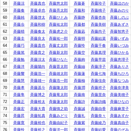
58
斉藤涼
斉藤真也
斉藤悠太郎
斉藤蒼
斉藤玲子
斉藤ほのか
59
斉藤奏
斉藤卓也
斉藤亮太郎
斉藤和
斉藤桃子
斉藤みのり
60
斉藤純
斉藤啓太
斉藤ひとみ
斉藤静
斉藤杏奈
斉藤しのぶ
61
斉藤歩
斉藤和樹
斉藤祐太郎
斉藤都
斉藤美樹
斉藤あずさ
62
斉藤晴
斉藤奏太
斉藤虎之介
斉藤凪
斉藤尚子
斉藤智恵子
63
斉藤圭
斉藤良太
斉藤祐一郎
斉藤明
斉藤結菜
斉藤いずみ
64
斉藤巧
斉藤直也
斉藤丈太郎
斉藤怜
斉藤千春
斉藤いづみ
65
斉藤篤
斉藤貴之
斉藤新太郎
斉藤空
斉藤真理
斉藤ひかる
66
斉藤勉
斉藤涼太
斉藤ひなた
斉藤絢
斉藤早苗
斉藤恵理子
67
斉藤洋
斉藤陽向
斉藤晋太郎
斉藤紬
斉藤淳子
斉藤ありさ
68
斉藤響
斉藤浩一
斉藤雄太郎
斉藤蓮
斉藤七海
斉藤ちひろ
69
斉藤慧
斉藤雄一
斉藤浩一郎
斉藤柚
斉藤佳奈
斉藤なつみ
70
斉藤孝
斉藤遥斗
斉藤隆太郎
斉藤潤
斉藤祥子
斉藤奈津美
71
斉藤隼
斉藤博之
斉藤竜太郎
斉藤南
斉藤里奈
斉藤美穂子
72
斉藤正
斉藤裕太
斉藤蓮太郎
斉藤詩
斉藤詩織
斉藤ひなの
73
斉藤宏
斉藤大貴
斉藤慎之助
斉藤誠
斉藤由香
斉藤麻里子
74
斉藤昇
斉藤拓真
斉藤みどり
斉藤礼
斉藤奈々
斉藤あすか
75
斉藤寛
斉藤裕也
斉藤由紀子
斉藤紫
斉藤綾乃
斉藤真由子
76
斉藤怜
斉藤裕之
斉藤洋一郎
斉藤樹
斉藤結愛
斉藤のぞみ