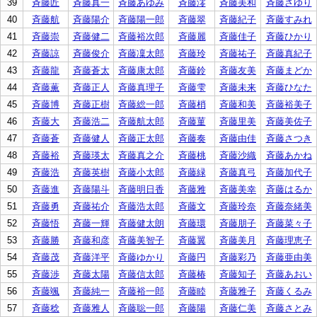
39
斉藤匠
斉藤真一
斉藤あゆみ
斉藤澪
斉藤美和
斉藤さゆり
40
斉藤航
斉藤陽介
斉藤陽一郎
斉藤翠
斉藤紀子
斉藤すみれ
41
斉藤崇
斉藤健二
斉藤裕次郎
斉藤麗
斉藤佳子
斉藤ひかり
42
斉藤諒
斉藤俊介
斉藤凜太郎
斉藤玲
斉藤祐子
斉藤真紀子
43
斉藤龍
斉藤蒼太
斉藤康太郎
斉藤鈴
斉藤友美
斉藤まどか
44
斉藤薫
斉藤正人
斉藤真理子
斉藤雫
斉藤未来
斉藤ひなた
45
斉藤博
斉藤正樹
斉藤総一郎
斉藤梢
斉藤和美
斉藤裕美子
46
斉藤大
斉藤浩二
斉藤航太郎
斉藤菫
斉藤里美
斉藤美佐子
47
斉藤蒼
斉藤健人
斉藤正太郎
斉藤奏
斉藤由佳
斉藤さつき
48
斉藤裕
斉藤瑛太
斉藤真之介
斉藤桃
斉藤沙織
斉藤あかね
49
斉藤浩
斉藤英樹
斉藤小太郎
斉藤緑
斉藤真弓
斉藤加代子
50
斉藤進
斉藤陽斗
斉藤明日香
斉藤雅
斉藤美幸
斉藤はるか
51
斉藤勇
斉藤祐介
斉藤浩太郎
斉藤文
斉藤玲奈
斉藤奈緒美
52
斉藤悟
斉藤一輝
斉藤健太朗
斉藤環
斉藤朋子
斉藤菜々子
53
斉藤勝
斉藤和彦
斉藤美智子
斉藤翼
斉藤美月
斉藤理恵子
54
斉藤茂
斉藤洋平
斉藤ゆかり
斉藤円
斉藤彩乃
斉藤亜由美
55
斉藤渉
斉藤太陽
斉藤信太郎
斉藤椿
斉藤知子
斉藤あおい
56
斉藤颯
斉藤純一
斉藤裕一郎
斉藤睦
斉藤雅子
斉藤くるみ
57
斉藤稔
斉藤雅人
斉藤聡一郎
斉藤陽
斉藤仁美
斉藤さとみ