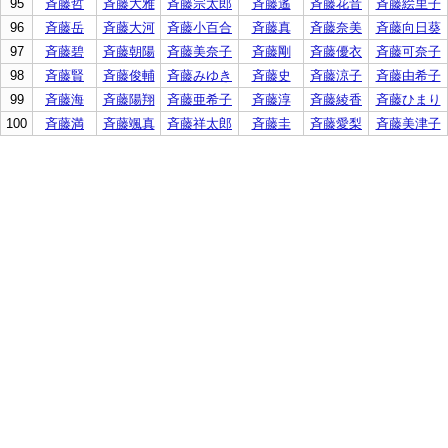
95
斉藤哲
斉藤大雅
斉藤宗太郎
斉藤遙
斉藤花音
斉藤絵里子
96
斉藤岳
斉藤大河
斉藤小百合
斉藤真
斉藤奈美
斉藤向日葵
97
斉藤碧
斉藤朝陽
斉藤美奈子
斉藤剛
斉藤優衣
斉藤可奈子
98
斉藤賢
斉藤俊輔
斉藤みゆき
斉藤史
斉藤涼子
斉藤由希子
99
斉藤海
斉藤陽翔
斉藤亜希子
斉藤淳
斉藤綾香
斉藤ひまり
100
斉藤満
斉藤颯真
斉藤祥太郎
斉藤圭
斉藤愛梨
斉藤美津子