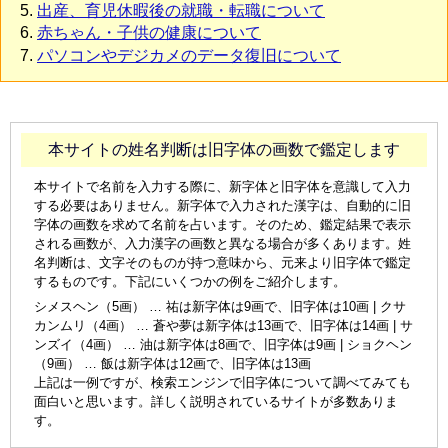
出産、育児休暇後の就職・転職について
赤ちゃん・子供の健康について
パソコンやデジカメのデータ復旧について
本サイトの姓名判断は旧字体の画数で鑑定します
本サイトで名前を入力する際に、新字体と旧字体を意識して入力
する必要はありません。新字体で入力された漢字は、自動的に旧
字体の画数を求めて名前を占います。そのため、鑑定結果で表示
される画数が、入力漢字の画数と異なる場合が多くあります。姓
名判断は、文字そのものが持つ意味から、元来より旧字体で鑑定
するものです。下記にいくつかの例をご紹介します。
シメスヘン（5画） … 祐は新字体は9画で、旧字体は10画 | クサ
カンムリ（4画） … 蒼や夢は新字体は13画で、旧字体は14画 | サ
ンズイ（4画） … 油は新字体は8画で、旧字体は9画 | ショクヘン
（9画） … 飯は新字体は12画で、旧字体は13画
上記は一例ですが、検索エンジンで旧字体について調べてみても
面白いと思います。詳しく説明されているサイトが多数ありま
す。