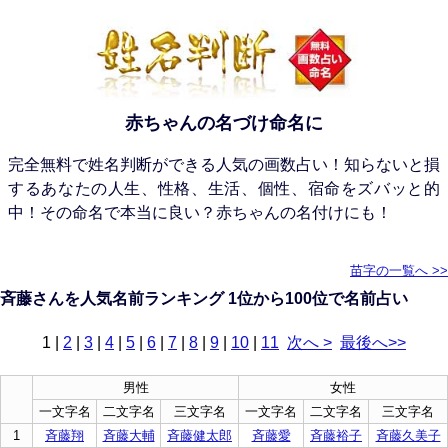
赤ちゃんの名づけ命名に
完全無料で姓名判断ができる人気の画数占い！知らないと損
するあなたの人生、性格、生活、個性、宿命をズバッと的
中！その命名で本当に良い？赤ちゃんの名付けにも！
苗字の一覧へ >>
斉藤さんを人気名前ランキング 1位から100位で名前占い
1
|
2
|
3
|
4
|
5
|
6
|
7
|
8
|
9
|
10
|
11
次へ >
最後へ>>
男性
女性
一文字名
二文字名
三文字名
一文字名
二文字名
三文字名
1
斉藤翔
斉藤大輔
斉藤健太郎
斉藤愛
斉藤裕子
斉藤久美子