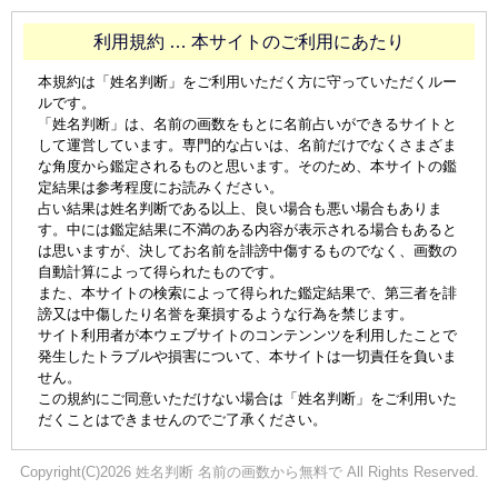
利用規約 … 本サイトのご利用にあたり
本規約は「姓名判断」をご利用いただく方に守っていただくルー
ルです。
「姓名判断」は、名前の画数をもとに名前占いができるサイトと
して運営しています。専門的な占いは、名前だけでなくさまざま
な角度から鑑定されるものと思います。そのため、本サイトの鑑
定結果は参考程度にお読みください。
占い結果は姓名判断である以上、良い場合も悪い場合もありま
す。中には鑑定結果に不満のある内容が表示される場合もあると
は思いますが、決してお名前を誹謗中傷するものでなく、画数の
自動計算によって得られたものです。
また、本サイトの検索によって得られた鑑定結果で、第三者を誹
謗又は中傷したり名誉を棄損するような行為を禁じます。
サイト利用者が本ウェブサイトのコンテンンツを利用したことで
発生したトラブルや損害について、本サイトは一切責任を負いま
せん。
この規約にご同意いただけない場合は「姓名判断」をご利用いた
だくことはできませんのでご了承ください。
Copyright(C)2026 姓名判断 名前の画数から無料で All Rights Reserved.