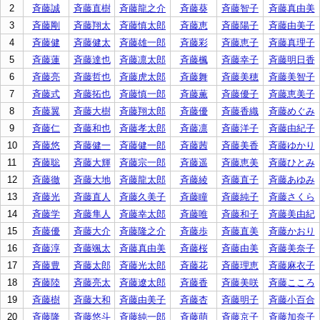
2
斉藤誠
斉藤直樹
斉藤龍之介
斉藤葵
斉藤智子
斉藤真由美
3
斉藤剛
斉藤翔太
斉藤慎太郎
斉藤恵
斉藤陽子
斉藤由美子
4
斉藤健
斉藤健太
斉藤雄一郎
斉藤彩
斉藤恵子
斉藤真理子
5
斉藤蓮
斉藤達也
斉藤凛太郎
斉藤楓
斉藤幸子
斉藤明日香
6
斉藤亮
斉藤哲也
斉藤虎太郎
斉藤舞
斉藤美穂
斉藤美智子
7
斉藤式
斉藤拓也
斉藤慎一郎
斉藤薫
斉藤優子
斉藤恵美子
8
斉藤翼
斉藤大樹
斉藤翔太郎
斉藤優
斉藤香織
斉藤めぐみ
9
斉藤仁
斉藤和也
斉藤孝太郎
斉藤凛
斉藤洋子
斉藤由紀子
10
斉藤悠
斉藤健一
斉藤健一郎
斉藤茜
斉藤美香
斉藤ゆかり
11
斉藤聡
斉藤大輝
斉藤宗一郎
斉藤遥
斉藤恵美
斉藤ひとみ
12
斉藤徹
斉藤大地
斉藤龍太郎
斉藤綾
斉藤直子
斉藤あゆみ
13
斉藤光
斉藤直人
斉藤久美子
斉藤瞳
斉藤純子
斉藤さくら
14
斉藤学
斉藤隼人
斉藤幸太郎
斉藤唯
斉藤和子
斉藤美由紀
15
斉藤優
斉藤大介
斉藤隆之介
斉藤歩
斉藤直美
斉藤かおり
16
斉藤淳
斉藤颯太
斉藤真由美
斉藤桜
斉藤由美
斉藤美奈子
17
斉藤豊
斉藤太郎
斉藤光太郎
斉藤花
斉藤理恵
斉藤麻衣子
18
斉藤陸
斉藤亮太
斉藤遼太郎
斉藤香
斉藤美咲
斉藤こころ
19
斉藤樹
斉藤大和
斉藤由美子
斉藤杏
斉藤明子
斉藤小百合
20
斉藤隆
斉藤悠斗
斉藤純一郎
斉藤萌
斉藤京子
斉藤加奈子