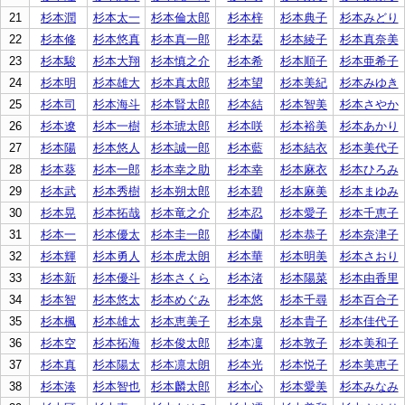
21
杉本潤
杉本太一
杉本倫太郎
杉本梓
杉本典子
杉本みどり
22
杉本修
杉本悠真
杉本真一郎
杉本栞
杉本綾子
杉本真奈美
23
杉本駿
杉本大翔
杉本慎之介
杉本希
杉本順子
杉本亜希子
24
杉本明
杉本雄大
杉本真太郎
杉本望
杉本美紀
杉本みゆき
25
杉本司
杉本海斗
杉本賢太郎
杉本結
杉本智美
杉本さやか
26
杉本遼
杉本一樹
杉本琥太郎
杉本咲
杉本裕美
杉本あかり
27
杉本陽
杉本悠人
杉本誠一郎
杉本藍
杉本結衣
杉本美代子
28
杉本葵
杉本一郎
杉本幸之助
杉本幸
杉本麻衣
杉本ひろみ
29
杉本武
杉本秀樹
杉本朔太郎
杉本碧
杉本麻美
杉本まゆみ
30
杉本晃
杉本拓哉
杉本竜之介
杉本忍
杉本愛子
杉本千恵子
31
杉本一
杉本優太
杉本圭一郎
杉本蘭
杉本恭子
杉本奈津子
32
杉本輝
杉本勇人
杉本虎太朗
杉本華
杉本明美
杉本さおり
33
杉本新
杉本優斗
杉本さくら
杉本渚
杉本陽菜
杉本由香里
34
杉本智
杉本悠太
杉本めぐみ
杉本悠
杉本千尋
杉本百合子
35
杉本楓
杉本雄太
杉本恵美子
杉本泉
杉本貴子
杉本佳代子
36
杉本空
杉本拓海
杉本俊太郎
杉本凜
杉本敦子
杉本美和子
37
杉本真
杉本陽太
杉本凛太朗
杉本光
杉本悦子
杉本美恵子
38
杉本湊
杉本智也
杉本麟太郎
杉本心
杉本愛美
杉本みなみ