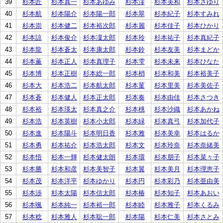
39
杉本匠
杉本真一
杉本あゆみ
杉本澪
杉本美和
杉本さゆり
40
杉本航
杉本陽介
杉本陽一郎
杉本翠
杉本紀子
杉本すみれ
41
杉本崇
杉本健二
杉本裕次郎
杉本麗
杉本佳子
杉本ひかり
42
杉本諒
杉本俊介
杉本凜太郎
杉本玲
杉本祐子
杉本真紀子
43
杉本龍
杉本蒼太
杉本康太郎
杉本鈴
杉本友美
杉本まどか
44
杉本薫
杉本正人
杉本真理子
杉本雫
杉本未来
杉本ひなた
45
杉本博
杉本正樹
杉本総一郎
杉本梢
杉本和美
杉本裕美子
46
杉本大
杉本浩二
杉本航太郎
杉本菫
杉本里美
杉本美佐子
47
杉本蒼
杉本健人
杉本正太郎
杉本奏
杉本由佳
杉本さつき
48
杉本裕
杉本瑛太
杉本真之介
杉本桃
杉本沙織
杉本あかね
49
杉本浩
杉本英樹
杉本小太郎
杉本緑
杉本真弓
杉本加代子
50
杉本進
杉本陽斗
杉本明日香
杉本雅
杉本美幸
杉本はるか
51
杉本勇
杉本祐介
杉本浩太郎
杉本文
杉本玲奈
杉本奈緒美
52
杉本悟
杉本一輝
杉本健太朗
杉本環
杉本朋子
杉本菜々子
53
杉本勝
杉本和彦
杉本美智子
杉本翼
杉本美月
杉本理恵子
54
杉本茂
杉本洋平
杉本ゆかり
杉本円
杉本彩乃
杉本亜由美
55
杉本渉
杉本太陽
杉本信太郎
杉本椿
杉本知子
杉本あおい
56
杉本颯
杉本純一
杉本裕一郎
杉本睦
杉本雅子
杉本くるみ
57
杉本稔
杉本雅人
杉本聡一郎
杉本陽
杉本仁美
杉本さとみ