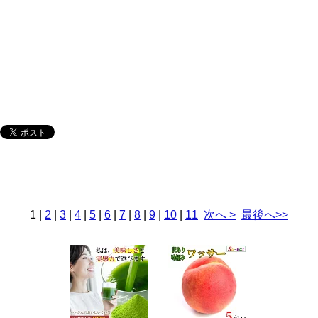
1
|
2
|
3
|
4
|
5
|
6
|
7
|
8
|
9
|
10
|
11
次へ >
最後へ>>