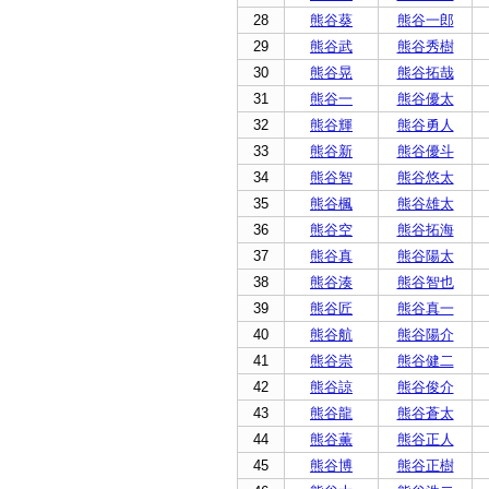
28
熊谷葵
熊谷一郎
29
熊谷武
熊谷秀樹
30
熊谷晃
熊谷拓哉
31
熊谷一
熊谷優太
32
熊谷輝
熊谷勇人
33
熊谷新
熊谷優斗
34
熊谷智
熊谷悠太
35
熊谷楓
熊谷雄太
36
熊谷空
熊谷拓海
37
熊谷真
熊谷陽太
38
熊谷湊
熊谷智也
39
熊谷匠
熊谷真一
40
熊谷航
熊谷陽介
41
熊谷崇
熊谷健二
42
熊谷諒
熊谷俊介
43
熊谷龍
熊谷蒼太
44
熊谷薫
熊谷正人
45
熊谷博
熊谷正樹