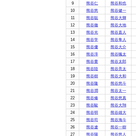
9
熊谷仁
熊谷和也
10
熊谷悠
熊谷健一
11
熊谷聡
熊谷大輝
12
熊谷徹
熊谷大地
13
熊谷光
熊谷直人
14
熊谷学
熊谷隼人
15
熊谷優
熊谷大介
16
熊谷淳
熊谷颯太
17
熊谷豊
熊谷太郎
18
熊谷陸
熊谷亮太
19
熊谷樹
熊谷大和
20
熊谷隆
熊谷悠斗
21
熊谷潤
熊谷太一
22
熊谷修
熊谷悠真
23
熊谷駿
熊谷大翔
24
熊谷明
熊谷雄大
25
熊谷司
熊谷海斗
26
熊谷遼
熊谷一樹
27
熊谷陽
熊谷悠人