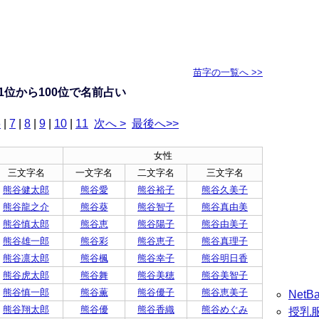
苗字の一覧へ >>
1位から100位で名前占い
6
|
7
|
8
|
9
|
10
|
11
次へ >
最後へ>>
女性
三文字名
一文字名
二文字名
三文字名
熊谷健太郎
熊谷愛
熊谷裕子
熊谷久美子
熊谷龍之介
熊谷葵
熊谷智子
熊谷真由美
熊谷慎太郎
熊谷恵
熊谷陽子
熊谷由美子
熊谷雄一郎
熊谷彩
熊谷恵子
熊谷真理子
熊谷凛太郎
熊谷楓
熊谷幸子
熊谷明日香
熊谷虎太郎
熊谷舞
熊谷美穂
熊谷美智子
熊谷慎一郎
熊谷薫
熊谷優子
熊谷恵美子
Net
熊谷翔太郎
熊谷優
熊谷香織
熊谷めぐみ
授乳