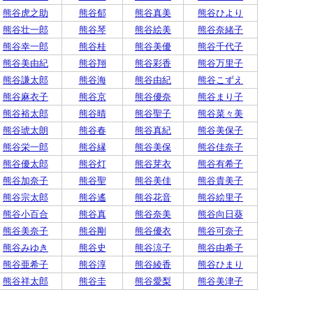
熊谷虎之助
熊谷郁
熊谷真美
熊谷ひより
熊谷壮一郎
熊谷琴
熊谷絵美
熊谷奈緒子
熊谷幸一郎
熊谷桂
熊谷美優
熊谷千代子
熊谷美由紀
熊谷翔
熊谷彩香
熊谷万里子
熊谷謙太郎
熊谷海
熊谷由紀
熊谷こずえ
熊谷麻衣子
熊谷京
熊谷優奈
熊谷まり子
熊谷裕太郎
熊谷晴
熊谷聖子
熊谷菜々美
熊谷琥太朗
熊谷春
熊谷真紀
熊谷美保子
熊谷栄一郎
熊谷縁
熊谷美保
熊谷佳奈子
熊谷優太郎
熊谷灯
熊谷芽衣
熊谷有希子
熊谷加奈子
熊谷聖
熊谷美佳
熊谷貴美子
熊谷宗太郎
熊谷遙
熊谷花音
熊谷絵里子
熊谷小百合
熊谷真
熊谷奈美
熊谷向日葵
熊谷美奈子
熊谷剛
熊谷優衣
熊谷可奈子
熊谷みゆき
熊谷史
熊谷涼子
熊谷由希子
熊谷亜希子
熊谷淳
熊谷綾香
熊谷ひまり
熊谷祥太郎
熊谷圭
熊谷愛梨
熊谷美津子