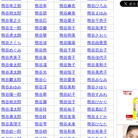
熊谷幸之助
熊谷幸
熊谷麻衣
熊谷ひろみ
熊谷朔太郎
熊谷碧
熊谷麻美
熊谷まゆみ
熊谷竜之介
熊谷忍
熊谷愛子
熊谷千恵子
熊谷圭一郎
熊谷蘭
熊谷恭子
熊谷奈津子
熊谷虎太朗
熊谷華
熊谷明美
熊谷さおり
熊谷さくら
熊谷渚
熊谷陽菜
熊谷由香里
熊谷めぐみ
熊谷悠
熊谷千尋
熊谷百合子
熊谷恵美子
熊谷泉
熊谷貴子
熊谷佳代子
熊谷俊太郎
熊谷凜
熊谷敦子
熊谷美和子
熊谷凛太朗
熊谷光
熊谷悦子
熊谷美恵子
熊谷麟太郎
熊谷心
熊谷愛美
熊谷みなみ
熊谷あゆみ
熊谷澪
熊谷美和
熊谷さゆり
熊谷陽一郎
熊谷翠
熊谷紀子
熊谷すみれ
熊谷裕次郎
熊谷麗
熊谷佳子
熊谷ひかり
熊谷凜太郎
熊谷玲
熊谷祐子
熊谷真紀子
熊谷康太郎
熊谷鈴
熊谷友美
熊谷まどか
熊谷真理子
熊谷雫
熊谷未来
熊谷ひなた
熊谷総一郎
熊谷梢
熊谷和美
熊谷裕美子