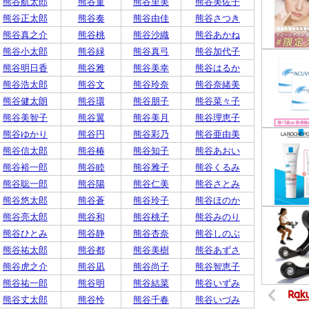
熊谷航太郎
熊谷菫
熊谷里美
熊谷美佐子
熊谷正太郎
熊谷奏
熊谷由佳
熊谷さつき
熊谷真之介
熊谷桃
熊谷沙織
熊谷あかね
熊谷小太郎
熊谷緑
熊谷真弓
熊谷加代子
熊谷明日香
熊谷雅
熊谷美幸
熊谷はるか
熊谷浩太郎
熊谷文
熊谷玲奈
熊谷奈緒美
熊谷健太朗
熊谷環
熊谷朋子
熊谷菜々子
熊谷美智子
熊谷翼
熊谷美月
熊谷理恵子
熊谷ゆかり
熊谷円
熊谷彩乃
熊谷亜由美
熊谷信太郎
熊谷椿
熊谷知子
熊谷あおい
熊谷裕一郎
熊谷睦
熊谷雅子
熊谷くるみ
熊谷聡一郎
熊谷陽
熊谷仁美
熊谷さとみ
熊谷悠太郎
熊谷蒼
熊谷玲子
熊谷ほのか
熊谷亮太郎
熊谷和
熊谷桃子
熊谷みのり
熊谷ひとみ
熊谷静
熊谷杏奈
熊谷しのぶ
熊谷祐太郎
熊谷都
熊谷美樹
熊谷あずさ
熊谷虎之介
熊谷凪
熊谷尚子
熊谷智恵子
熊谷祐一郎
熊谷明
熊谷結菜
熊谷いずみ
熊谷丈太郎
熊谷怜
熊谷千春
熊谷いづみ