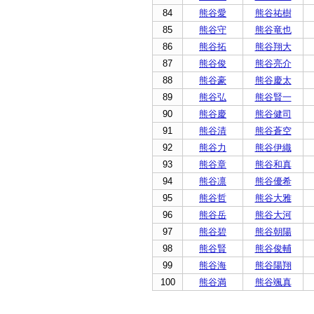
84
熊谷愛
熊谷祐樹
85
熊谷守
熊谷竜也
86
熊谷拓
熊谷翔大
87
熊谷俊
熊谷亮介
88
熊谷豪
熊谷慶太
89
熊谷弘
熊谷賢一
90
熊谷慶
熊谷健司
91
熊谷清
熊谷蒼空
92
熊谷力
熊谷伊織
93
熊谷章
熊谷和真
94
熊谷凛
熊谷優希
95
熊谷哲
熊谷大雅
96
熊谷岳
熊谷大河
97
熊谷碧
熊谷朝陽
98
熊谷賢
熊谷俊輔
99
熊谷海
熊谷陽翔
100
熊谷満
熊谷颯真