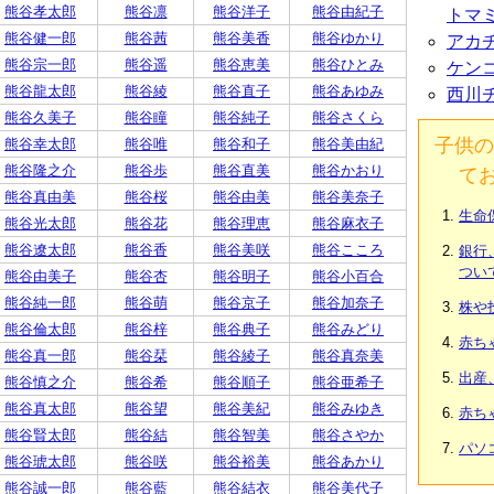
熊谷孝太郎
熊谷凛
熊谷洋子
熊谷由紀子
トマ
熊谷健一郎
熊谷茜
熊谷美香
熊谷ゆかり
アカ
熊谷宗一郎
熊谷遥
熊谷恵美
熊谷ひとみ
ケン
熊谷龍太郎
熊谷綾
熊谷直子
熊谷あゆみ
西川
熊谷久美子
熊谷瞳
熊谷純子
熊谷さくら
子供の
熊谷幸太郎
熊谷唯
熊谷和子
熊谷美由紀
熊谷隆之介
熊谷歩
熊谷直美
熊谷かおり
て
熊谷真由美
熊谷桜
熊谷由美
熊谷美奈子
生命
熊谷光太郎
熊谷花
熊谷理恵
熊谷麻衣子
熊谷遼太郎
熊谷香
熊谷美咲
熊谷こころ
銀行
つい
熊谷由美子
熊谷杏
熊谷明子
熊谷小百合
熊谷純一郎
熊谷萌
熊谷京子
熊谷加奈子
株や
熊谷倫太郎
熊谷梓
熊谷典子
熊谷みどり
赤ち
熊谷真一郎
熊谷栞
熊谷綾子
熊谷真奈美
出産
熊谷慎之介
熊谷希
熊谷順子
熊谷亜希子
熊谷真太郎
熊谷望
熊谷美紀
熊谷みゆき
赤ち
熊谷賢太郎
熊谷結
熊谷智美
熊谷さやか
パソ
熊谷琥太郎
熊谷咲
熊谷裕美
熊谷あかり
熊谷誠一郎
熊谷藍
熊谷結衣
熊谷美代子