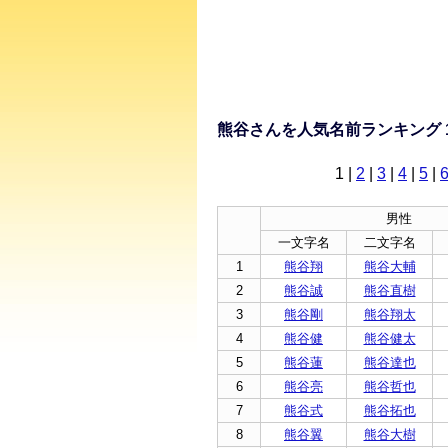
熊谷さんを人気名前ランキング 
1
|
2
|
3
|
4
|
5
|
男性
一文字名
二文字名
1
熊谷翔
熊谷大輔
2
熊谷誠
熊谷直樹
3
熊谷剛
熊谷翔太
4
熊谷健
熊谷健太
5
熊谷蓮
熊谷達也
6
熊谷亮
熊谷哲也
7
熊谷式
熊谷拓也
8
熊谷翼
熊谷大樹