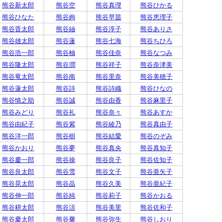
熊谷新太郎
熊谷空
熊谷真理
熊谷ひかる
熊谷ひなた
熊谷絢
熊谷早苗
熊谷恵理子
熊谷晋太郎
熊谷紬
熊谷淳子
熊谷ありさ
熊谷雄太郎
熊谷蓮
熊谷七海
熊谷ちひろ
熊谷浩一郎
熊谷柚
熊谷佳奈
熊谷なつみ
熊谷隆太郎
熊谷潤
熊谷祥子
熊谷奈津美
熊谷竜太郎
熊谷南
熊谷里奈
熊谷美穂子
熊谷蓮太郎
熊谷詩
熊谷詩織
熊谷ひなの
熊谷慎之助
熊谷誠
熊谷由香
熊谷麻里子
熊谷みどり
熊谷礼
熊谷奈々
熊谷あすか
熊谷由紀子
熊谷紫
熊谷綾乃
熊谷真由子
熊谷洋一郎
熊谷樹
熊谷結愛
熊谷のぞみ
熊谷かおり
熊谷夢
熊谷真央
熊谷真知子
熊谷慶一郎
熊谷操
熊谷良子
熊谷佐知子
熊谷良太郎
熊谷雪
熊谷文子
熊谷亜矢子
熊谷晃太郎
熊谷晶
熊谷久美
熊谷亜紀子
熊谷伸一郎
熊谷純
熊谷莉子
熊谷かおる
熊谷耕太郎
熊谷涼
熊谷美里
熊谷佐和子
熊谷慶太郎
熊谷馨
熊谷弥生
熊谷しおり