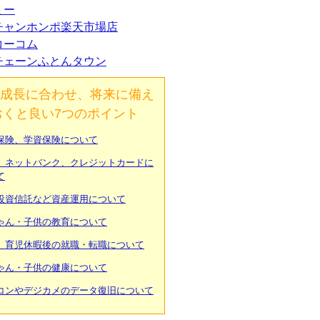
ミー
チャンホンポ楽天市場店
コーコム
チェーンふとんタウン
成長に合わせ、将来に備え
おくと良い7つのポイント
保険、学資保険について
、ネットバンク、クレジットカードに
て
投資信託など資産運用について
ゃん・子供の教育について
、育児休暇後の就職・転職について
ゃん・子供の健康について
コンやデジカメのデータ復旧について