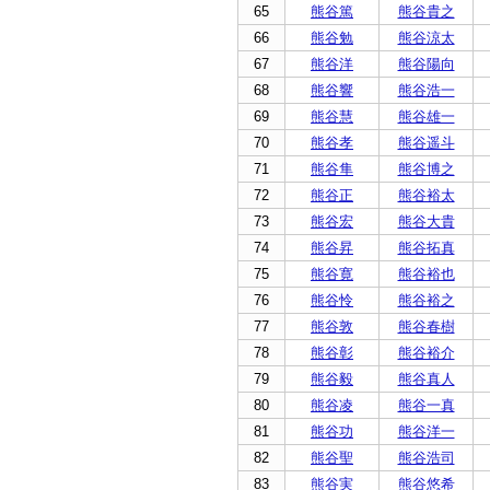
65
熊谷篤
熊谷貴之
66
熊谷勉
熊谷涼太
67
熊谷洋
熊谷陽向
68
熊谷響
熊谷浩一
69
熊谷慧
熊谷雄一
70
熊谷孝
熊谷遥斗
71
熊谷隼
熊谷博之
72
熊谷正
熊谷裕太
73
熊谷宏
熊谷大貴
74
熊谷昇
熊谷拓真
75
熊谷寛
熊谷裕也
76
熊谷怜
熊谷裕之
77
熊谷敦
熊谷春樹
78
熊谷彰
熊谷裕介
79
熊谷毅
熊谷真人
80
熊谷凌
熊谷一真
81
熊谷功
熊谷洋一
82
熊谷聖
熊谷浩司
83
熊谷実
熊谷悠希