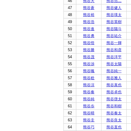
46
熊谷大
熊谷浩二
47
熊谷蒼
熊谷健人
48
熊谷裕
熊谷瑛太
49
熊谷浩
熊谷英樹
50
熊谷進
熊谷陽斗
51
熊谷勇
熊谷祐介
52
熊谷悟
熊谷一輝
53
熊谷勝
熊谷和彦
54
熊谷茂
熊谷洋平
55
熊谷渉
熊谷太陽
56
熊谷颯
熊谷純一
57
熊谷稔
熊谷雅人
58
熊谷涼
熊谷真也
59
熊谷奏
熊谷卓也
60
熊谷純
熊谷啓太
61
熊谷歩
熊谷和樹
62
熊谷晴
熊谷奏太
63
熊谷圭
熊谷良太
64
熊谷巧
熊谷直也