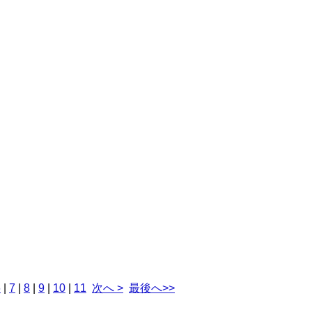
6
|
7
|
8
|
9
|
10
|
11
次へ >
最後へ>>