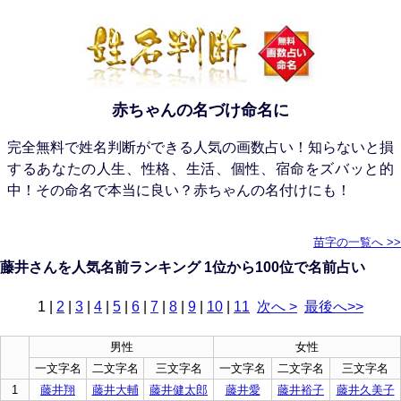
赤ちゃんの名づけ命名に
完全無料で姓名判断ができる人気の画数占い！知らないと損
するあなたの人生、性格、生活、個性、宿命をズバッと的
中！その命名で本当に良い？赤ちゃんの名付けにも！
苗字の一覧へ >>
藤井さんを人気名前ランキング 1位から100位で名前占い
1
|
2
|
3
|
4
|
5
|
6
|
7
|
8
|
9
|
10
|
11
次へ >
最後へ>>
男性
女性
一文字名
二文字名
三文字名
一文字名
二文字名
三文字名
1
藤井翔
藤井大輔
藤井健太郎
藤井愛
藤井裕子
藤井久美子