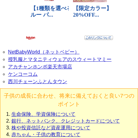
NetBabyWorld（ネットベビー）
授乳服とマタニティウェアのスウィートマミー
アカチャンホンポ楽天市場店
ケンコーコム
西川チェーンふとんタウン
子供の成長に合わせ、将来に備えておくと良い7つの
ポイント
生命保険、学資保険について
銀行、ネットバンク、クレジットカードについて
株や投資信託など資産運用について
赤ちゃん・子供の教育について