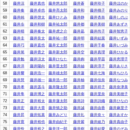
58
藤井涼
藤井真也
藤井悠太郎
藤井蒼
藤井玲子
藤井ほのか
59
藤井奏
藤井卓也
藤井亮太郎
藤井和
藤井桃子
藤井みのり
60
藤井純
藤井啓太
藤井ひとみ
藤井静
藤井杏奈
藤井しのぶ
61
藤井歩
藤井和樹
藤井祐太郎
藤井都
藤井美樹
藤井あずさ
62
藤井晴
藤井奏太
藤井虎之介
藤井凪
藤井尚子
藤井智恵子
63
藤井圭
藤井良太
藤井祐一郎
藤井明
藤井結菜
藤井いずみ
64
藤井巧
藤井直也
藤井丈太郎
藤井怜
藤井千春
藤井いづみ
65
藤井篤
藤井貴之
藤井新太郎
藤井空
藤井真理
藤井ひかる
66
藤井勉
藤井涼太
藤井ひなた
藤井絢
藤井早苗
藤井恵理子
67
藤井洋
藤井陽向
藤井晋太郎
藤井紬
藤井淳子
藤井ありさ
68
藤井響
藤井浩一
藤井雄太郎
藤井蓮
藤井七海
藤井ちひろ
69
藤井慧
藤井雄一
藤井浩一郎
藤井柚
藤井佳奈
藤井なつみ
70
藤井孝
藤井遥斗
藤井隆太郎
藤井潤
藤井祥子
藤井奈津美
71
藤井隼
藤井博之
藤井竜太郎
藤井南
藤井里奈
藤井美穂子
72
藤井正
藤井裕太
藤井蓮太郎
藤井詩
藤井詩織
藤井ひなの
73
藤井宏
藤井大貴
藤井慎之助
藤井誠
藤井由香
藤井麻里子
74
藤井昇
藤井拓真
藤井みどり
藤井礼
藤井奈々
藤井あすか
75
藤井寛
藤井裕也
藤井由紀子
藤井紫
藤井綾乃
藤井真由子
76
藤井怜
藤井裕之
藤井洋一郎
藤井樹
藤井結愛
藤井のぞみ