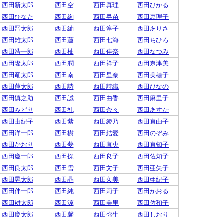
西田新太郎
西田空
西田真理
西田ひかる
西田ひなた
西田絢
西田早苗
西田恵理子
西田晋太郎
西田紬
西田淳子
西田ありさ
西田雄太郎
西田蓮
西田七海
西田ちひろ
西田浩一郎
西田柚
西田佳奈
西田なつみ
西田隆太郎
西田潤
西田祥子
西田奈津美
西田竜太郎
西田南
西田里奈
西田美穂子
西田蓮太郎
西田詩
西田詩織
西田ひなの
西田慎之助
西田誠
西田由香
西田麻里子
西田みどり
西田礼
西田奈々
西田あすか
西田由紀子
西田紫
西田綾乃
西田真由子
西田洋一郎
西田樹
西田結愛
西田のぞみ
西田かおり
西田夢
西田真央
西田真知子
西田慶一郎
西田操
西田良子
西田佐知子
西田良太郎
西田雪
西田文子
西田亜矢子
西田晃太郎
西田晶
西田久美
西田亜紀子
西田伸一郎
西田純
西田莉子
西田かおる
西田耕太郎
西田涼
西田美里
西田佐和子
西田慶太郎
西田馨
西田弥生
西田しおり