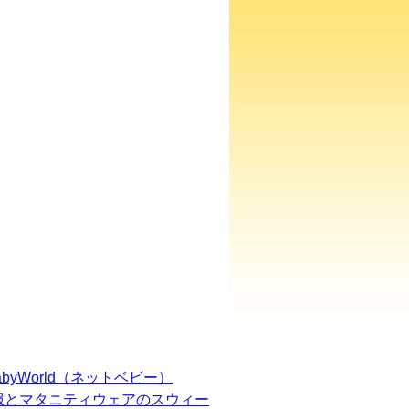
BabyWorld（ネットベビー）
服とマタニティウェアのスウィー