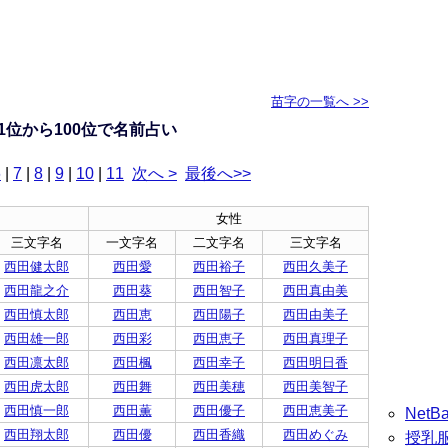
苗字の一覧へ >>
1位から100位で名前占い
6
|
7
|
8
|
9
|
10
|
11
次へ >
最後へ>>
女性
三文字名
一文字名
二文字名
三文字名
西田健太郎
西田愛
西田裕子
西田久美子
西田龍之介
西田葵
西田智子
西田真由美
西田慎太郎
西田恵
西田陽子
西田由美子
西田雄一郎
西田彩
西田恵子
西田真理子
西田凛太郎
西田楓
西田幸子
西田明日香
西田虎太郎
西田舞
西田美穂
西田美智子
西田慎一郎
西田薫
西田優子
西田恵美子
Net
西田翔太郎
西田優
西田香織
西田めぐみ
授乳