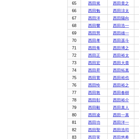
65
西田篤
西田貴之
66
西田勉
西田涼太
67
西田洋
西田陽向
68
西田響
西田浩一
69
西田慧
西田雄一
70
西田孝
西田遥斗
71
西田隼
西田博之
72
西田正
西田裕太
73
西田宏
西田大貴
74
西田昇
西田拓真
75
西田寛
西田裕也
76
西田怜
西田裕之
77
西田敦
西田春樹
78
西田彰
西田裕介
79
西田毅
西田真人
80
西田凌
西田一真
81
西田功
西田洋一
82
西田聖
西田浩司
83
西田実
西田悠希