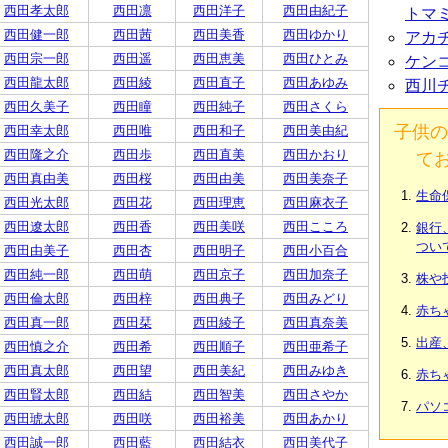
西田孝太郎
西田凛
西田洋子
西田由紀子
トマ
西田健一郎
西田茜
西田美香
西田ゆかり
アカ
西田宗一郎
西田遥
西田恵美
西田ひとみ
ケン
西田龍太郎
西田綾
西田直子
西田あゆみ
西川
西田久美子
西田瞳
西田純子
西田さくら
子供の
西田幸太郎
西田唯
西田和子
西田美由紀
西田隆之介
西田歩
西田直美
西田かおり
て
西田真由美
西田桜
西田由美
西田美奈子
生命
西田光太郎
西田花
西田理恵
西田麻衣子
西田遼太郎
西田香
西田美咲
西田こころ
銀行
つい
西田由美子
西田杏
西田明子
西田小百合
西田純一郎
西田萌
西田京子
西田加奈子
株や
西田倫太郎
西田梓
西田典子
西田みどり
赤ち
西田真一郎
西田栞
西田綾子
西田真奈美
出産
西田慎之介
西田希
西田順子
西田亜希子
西田真太郎
西田望
西田美紀
西田みゆき
赤ち
西田賢太郎
西田結
西田智美
西田さやか
パソ
西田琥太郎
西田咲
西田裕美
西田あかり
西田誠一郎
西田藍
西田結衣
西田美代子