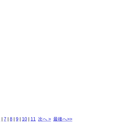
6
|
7
|
8
|
9
|
10
|
11
次へ >
最後へ>>