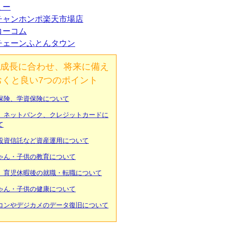
ミー
チャンホンポ楽天市場店
コーコム
チェーンふとんタウン
成長に合わせ、将来に備え
おくと良い7つのポイント
保険、学資保険について
、ネットバンク、クレジットカードに
て
投資信託など資産運用について
ゃん・子供の教育について
、育児休暇後の就職・転職について
ゃん・子供の健康について
コンやデジカメのデータ復旧について