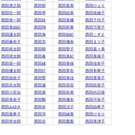
西田虎之助
西田郁
西田真美
西田ひより
西田壮一郎
西田琴
西田絵美
西田奈緒子
西田幸一郎
西田桂
西田美優
西田千代子
西田美由紀
西田翔
西田彩香
西田万里子
西田謙太郎
西田海
西田由紀
西田こずえ
西田麻衣子
西田京
西田優奈
西田まり子
西田裕太郎
西田晴
西田聖子
西田菜々美
西田琥太朗
西田春
西田真紀
西田美保子
西田栄一郎
西田縁
西田美保
西田佳奈子
西田優太郎
西田灯
西田芽衣
西田有希子
西田加奈子
西田聖
西田美佳
西田貴美子
西田宗太郎
西田遙
西田花音
西田絵里子
西田小百合
西田真
西田奈美
西田向日葵
西田美奈子
西田剛
西田優衣
西田可奈子
西田みゆき
西田史
西田涼子
西田由希子
西田亜希子
西田淳
西田綾香
西田ひまり
西田祥太郎
西田圭
西田愛梨
西田美津子