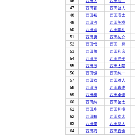
46
西田大
西田浩二
47
西田蒼
西田健人
48
西田裕
西田瑛太
49
西田浩
西田英樹
50
西田進
西田陽斗
51
西田勇
西田祐介
52
西田悟
西田一輝
53
西田勝
西田和彦
54
西田茂
西田洋平
55
西田渉
西田太陽
56
西田颯
西田純一
57
西田稔
西田雅人
58
西田涼
西田真也
59
西田奏
西田卓也
60
西田純
西田啓太
61
西田歩
西田和樹
62
西田晴
西田奏太
63
西田圭
西田良太
64
西田巧
西田直也