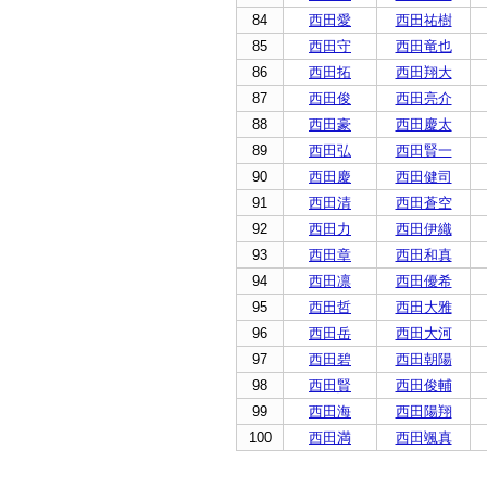
84
西田愛
西田祐樹
85
西田守
西田竜也
86
西田拓
西田翔大
87
西田俊
西田亮介
88
西田豪
西田慶太
89
西田弘
西田賢一
90
西田慶
西田健司
91
西田清
西田蒼空
92
西田力
西田伊織
93
西田章
西田和真
94
西田凛
西田優希
95
西田哲
西田大雅
96
西田岳
西田大河
97
西田碧
西田朝陽
98
西田賢
西田俊輔
99
西田海
西田陽翔
100
西田満
西田颯真