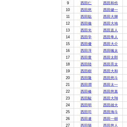
9
西田仁
西田和也
10
西田悠
西田健一
11
西田聡
西田大輝
12
西田徹
西田大地
13
西田光
西田直人
14
西田学
西田隼人
15
西田優
西田大介
16
西田淳
西田颯太
17
西田豊
西田太郎
18
西田陸
西田亮太
19
西田樹
西田大和
20
西田隆
西田悠斗
21
西田潤
西田太一
22
西田修
西田悠真
23
西田駿
西田大翔
24
西田明
西田雄大
25
西田司
西田海斗
26
西田遼
西田一樹
27
西田陽
西田悠人