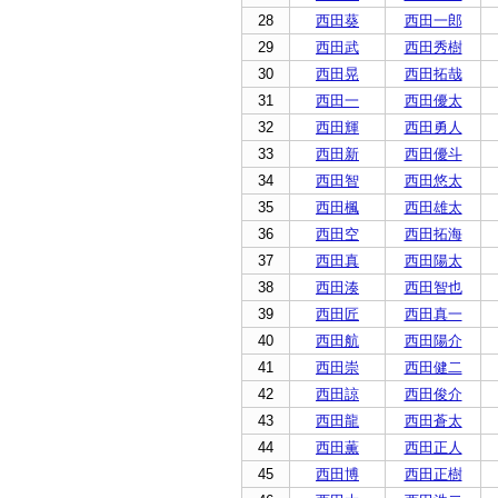
28
西田葵
西田一郎
29
西田武
西田秀樹
30
西田晃
西田拓哉
31
西田一
西田優太
32
西田輝
西田勇人
33
西田新
西田優斗
34
西田智
西田悠太
35
西田楓
西田雄太
36
西田空
西田拓海
37
西田真
西田陽太
38
西田湊
西田智也
39
西田匠
西田真一
40
西田航
西田陽介
41
西田崇
西田健二
42
西田諒
西田俊介
43
西田龍
西田蒼太
44
西田薫
西田正人
45
西田博
西田正樹