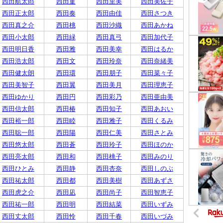
西田航太郎
西田菫
西田里美
西田美佐子
西田正太郎
西田奏
西田由佳
西田さつき
西田真之介
西田桃
西田沙織
西田あかね
西田小太郎
西田緑
西田真弓
西田加代子
西田明日香
西田雅
西田美幸
西田はるか
西田浩太郎
西田文
西田玲奈
西田奈緒美
西田健太朗
西田環
西田朋子
西田菜々子
西田美智子
西田翼
西田美月
西田理恵子
西田ゆかり
西田円
西田彩乃
西田亜由美
西田信太郎
西田椿
西田知子
西田あおい
西田裕一郎
西田睦
西田雅子
西田くるみ
西田聡一郎
西田陽
西田仁美
西田さとみ
西田悠太郎
西田蒼
西田玲子
西田ほのか
西田亮太郎
西田和
西田桃子
西田みのり
西田ひとみ
西田静
西田杏奈
西田しのぶ
西田祐太郎
西田都
西田美樹
西田あずさ
西田虎之介
西田凪
西田尚子
西田智恵子
西田祐一郎
西田明
西田結菜
西田いずみ
西田丈太郎
西田怜
西田千春
西田いづみ