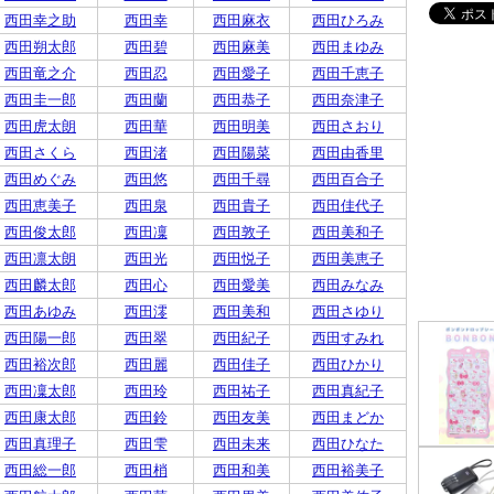
西田幸之助
西田幸
西田麻衣
西田ひろみ
西田朔太郎
西田碧
西田麻美
西田まゆみ
西田竜之介
西田忍
西田愛子
西田千恵子
西田圭一郎
西田蘭
西田恭子
西田奈津子
西田虎太朗
西田華
西田明美
西田さおり
西田さくら
西田渚
西田陽菜
西田由香里
西田めぐみ
西田悠
西田千尋
西田百合子
西田恵美子
西田泉
西田貴子
西田佳代子
西田俊太郎
西田凜
西田敦子
西田美和子
西田凛太朗
西田光
西田悦子
西田美恵子
西田麟太郎
西田心
西田愛美
西田みなみ
西田あゆみ
西田澪
西田美和
西田さゆり
西田陽一郎
西田翠
西田紀子
西田すみれ
西田裕次郎
西田麗
西田佳子
西田ひかり
西田凜太郎
西田玲
西田祐子
西田真紀子
西田康太郎
西田鈴
西田友美
西田まどか
西田真理子
西田雫
西田未来
西田ひなた
西田総一郎
西田梢
西田和美
西田裕美子