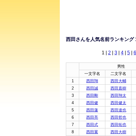
西田さんを人気名前ランキング 
1
|
2
|
3
|
4
|
5
|
男性
一文字名
二文字名
1
西田翔
西田大輔
2
西田誠
西田直樹
3
西田剛
西田翔太
4
西田健
西田健太
5
西田蓮
西田達也
6
西田亮
西田哲也
7
西田式
西田拓也
8
西田翼
西田大樹