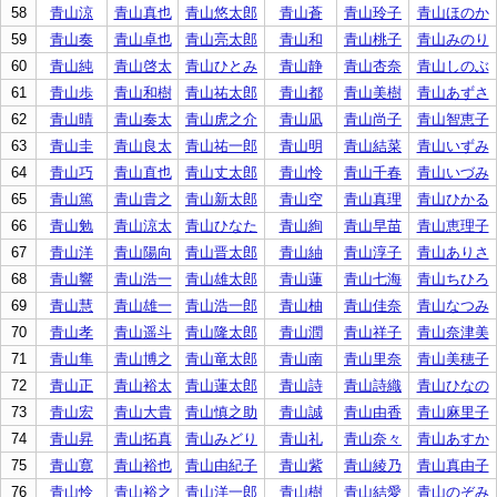
58
青山涼
青山真也
青山悠太郎
青山蒼
青山玲子
青山ほのか
59
青山奏
青山卓也
青山亮太郎
青山和
青山桃子
青山みのり
60
青山純
青山啓太
青山ひとみ
青山静
青山杏奈
青山しのぶ
61
青山歩
青山和樹
青山祐太郎
青山都
青山美樹
青山あずさ
62
青山晴
青山奏太
青山虎之介
青山凪
青山尚子
青山智恵子
63
青山圭
青山良太
青山祐一郎
青山明
青山結菜
青山いずみ
64
青山巧
青山直也
青山丈太郎
青山怜
青山千春
青山いづみ
65
青山篤
青山貴之
青山新太郎
青山空
青山真理
青山ひかる
66
青山勉
青山涼太
青山ひなた
青山絢
青山早苗
青山恵理子
67
青山洋
青山陽向
青山晋太郎
青山紬
青山淳子
青山ありさ
68
青山響
青山浩一
青山雄太郎
青山蓮
青山七海
青山ちひろ
69
青山慧
青山雄一
青山浩一郎
青山柚
青山佳奈
青山なつみ
70
青山孝
青山遥斗
青山隆太郎
青山潤
青山祥子
青山奈津美
71
青山隼
青山博之
青山竜太郎
青山南
青山里奈
青山美穂子
72
青山正
青山裕太
青山蓮太郎
青山詩
青山詩織
青山ひなの
73
青山宏
青山大貴
青山慎之助
青山誠
青山由香
青山麻里子
74
青山昇
青山拓真
青山みどり
青山礼
青山奈々
青山あすか
75
青山寛
青山裕也
青山由紀子
青山紫
青山綾乃
青山真由子
76
青山怜
青山裕之
青山洋一郎
青山樹
青山結愛
青山のぞみ