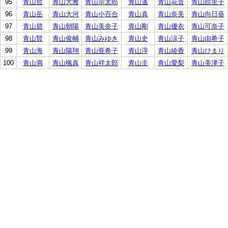
95
青山哲
青山大雅
青山宗太郎
青山遙
青山花音
青山絵里子
96
青山岳
青山大河
青山小百合
青山真
青山奈美
青山向日葵
97
青山碧
青山朝陽
青山美奈子
青山剛
青山優衣
青山可奈子
98
青山賢
青山俊輔
青山みゆき
青山史
青山涼子
青山由希子
99
青山海
青山陽翔
青山亜希子
青山淳
青山綾香
青山ひまり
100
青山満
青山颯真
青山祥太郎
青山圭
青山愛梨
青山美津子