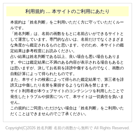
利用規約 … 本サイトのご利用にあたり
本規約は「姓名判断」をご利用いただく方に守っていただくルー
ルです。
「姓名判断」は、名前の画数をもとに名前占いができるサイトと
して運営しています。専門的な占いは、名前だけでなくさまざま
な角度から鑑定されるものと思います。そのため、本サイトの鑑
定結果は参考程度にお読みください。
占い結果は姓名判断である以上、良い場合も悪い場合もありま
す。中には鑑定結果に不満のある内容が表示される場合もあると
は思いますが、決してお名前を誹謗中傷するものでなく、画数の
自動計算によって得られたものです。
また、本サイトの検索によって得られた鑑定結果で、第三者を誹
謗又は中傷したり名誉を棄損するような行為を禁じます。
サイト利用者が本ウェブサイトのコンテンンツを利用したことで
発生したトラブルや損害について、本サイトは一切責任を負いま
せん。
この規約にご同意いただけない場合は「姓名判断」をご利用いた
だくことはできませんのでご了承ください。
Copyright(C)2026 姓名判断 名前の画数から無料で All Rights Reserved.