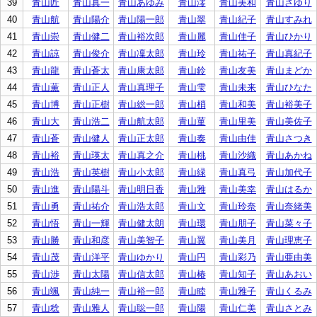
39
青山匠
青山真一
青山あゆみ
青山澪
青山美和
青山さゆり
40
青山航
青山陽介
青山陽一郎
青山翠
青山紀子
青山すみれ
41
青山崇
青山健二
青山裕次郎
青山麗
青山佳子
青山ひかり
42
青山諒
青山俊介
青山凜太郎
青山玲
青山祐子
青山真紀子
43
青山龍
青山蒼太
青山康太郎
青山鈴
青山友美
青山まどか
44
青山薫
青山正人
青山真理子
青山雫
青山未来
青山ひなた
45
青山博
青山正樹
青山総一郎
青山梢
青山和美
青山裕美子
46
青山大
青山浩二
青山航太郎
青山菫
青山里美
青山美佐子
47
青山蒼
青山健人
青山正太郎
青山奏
青山由佳
青山さつき
48
青山裕
青山瑛太
青山真之介
青山桃
青山沙織
青山あかね
49
青山浩
青山英樹
青山小太郎
青山緑
青山真弓
青山加代子
50
青山進
青山陽斗
青山明日香
青山雅
青山美幸
青山はるか
51
青山勇
青山祐介
青山浩太郎
青山文
青山玲奈
青山奈緒美
52
青山悟
青山一輝
青山健太朗
青山環
青山朋子
青山菜々子
53
青山勝
青山和彦
青山美智子
青山翼
青山美月
青山理恵子
54
青山茂
青山洋平
青山ゆかり
青山円
青山彩乃
青山亜由美
55
青山渉
青山太陽
青山信太郎
青山椿
青山知子
青山あおい
56
青山颯
青山純一
青山裕一郎
青山睦
青山雅子
青山くるみ
57
青山稔
青山雅人
青山聡一郎
青山陽
青山仁美
青山さとみ