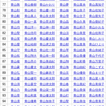
77
青山敦
青山春樹
青山かおり
青山夢
青山真央
青山真知子
78
青山彰
青山裕介
青山慶一郎
青山操
青山良子
青山佐知子
79
青山毅
青山真人
青山良太郎
青山雪
青山文子
青山亜矢子
80
青山凌
青山一真
青山晃太郎
青山晶
青山久美
青山亜紀子
81
青山功
青山洋一
青山伸一郎
青山純
青山莉子
青山かおる
82
青山聖
青山浩司
青山耕太郎
青山涼
青山美里
青山佐和子
83
青山実
青山悠希
青山慶太郎
青山馨
青山弥生
青山しおり
84
青山愛
青山祐樹
青山虎之助
青山郁
青山真美
青山ひより
85
青山守
青山竜也
青山壮一郎
青山琴
青山絵美
青山奈緒子
86
青山拓
青山翔大
青山幸一郎
青山桂
青山美優
青山千代子
87
青山俊
青山亮介
青山美由紀
青山翔
青山彩香
青山万里子
88
青山豪
青山慶太
青山謙太郎
青山海
青山由紀
青山こずえ
89
青山弘
青山賢一
青山麻衣子
青山京
青山優奈
青山まり子
90
青山慶
青山健司
青山裕太郎
青山晴
青山聖子
青山菜々美
91
青山清
青山蒼空
青山琥太朗
青山春
青山真紀
青山美保子
92
青山力
青山伊織
青山栄一郎
青山縁
青山美保
青山佳奈子
93
青山章
青山和真
青山優太郎
青山灯
青山芽衣
青山有希子
94
青山凛
青山優希
青山加奈子
青山聖
青山美佳
青山貴美子