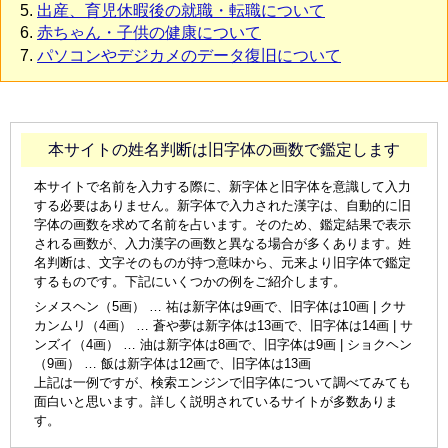
出産、育児休暇後の就職・転職について
赤ちゃん・子供の健康について
パソコンやデジカメのデータ復旧について
本サイトの姓名判断は旧字体の画数で鑑定します
本サイトで名前を入力する際に、新字体と旧字体を意識して入力
する必要はありません。新字体で入力された漢字は、自動的に旧
字体の画数を求めて名前を占います。そのため、鑑定結果で表示
される画数が、入力漢字の画数と異なる場合が多くあります。姓
名判断は、文字そのものが持つ意味から、元来より旧字体で鑑定
するものです。下記にいくつかの例をご紹介します。
シメスヘン（5画） … 祐は新字体は9画で、旧字体は10画 | クサ
カンムリ（4画） … 蒼や夢は新字体は13画で、旧字体は14画 | サ
ンズイ（4画） … 油は新字体は8画で、旧字体は9画 | ショクヘン
（9画） … 飯は新字体は12画で、旧字体は13画
上記は一例ですが、検索エンジンで旧字体について調べてみても
面白いと思います。詳しく説明されているサイトが多数ありま
す。