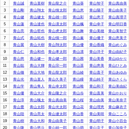
2
青山誠
青山直樹
青山龍之介
青山葵
青山智子
青山真由美
3
青山剛
青山翔太
青山慎太郎
青山恵
青山陽子
青山由美子
4
青山健
青山健太
青山雄一郎
青山彩
青山恵子
青山真理子
5
青山蓮
青山達也
青山凛太郎
青山楓
青山幸子
青山明日香
6
青山亮
青山哲也
青山虎太郎
青山舞
青山美穂
青山美智子
7
青山式
青山拓也
青山慎一郎
青山薫
青山優子
青山恵美子
8
青山翼
青山大樹
青山翔太郎
青山優
青山香織
青山めぐみ
9
青山仁
青山和也
青山孝太郎
青山凛
青山洋子
青山由紀子
10
青山悠
青山健一
青山健一郎
青山茜
青山美香
青山ゆかり
11
青山聡
青山大輝
青山宗一郎
青山遥
青山恵美
青山ひとみ
12
青山徹
青山大地
青山龍太郎
青山綾
青山直子
青山あゆみ
13
青山光
青山直人
青山久美子
青山瞳
青山純子
青山さくら
14
青山学
青山隼人
青山幸太郎
青山唯
青山和子
青山美由紀
15
青山優
青山大介
青山隆之介
青山歩
青山直美
青山かおり
16
青山淳
青山颯太
青山真由美
青山桜
青山由美
青山美奈子
17
青山豊
青山太郎
青山光太郎
青山花
青山理恵
青山麻衣子
18
青山陸
青山亮太
青山遼太郎
青山香
青山美咲
青山こころ
19
青山樹
青山大和
青山由美子
青山杏
青山明子
青山小百合
20
青山隆
青山悠斗
青山純一郎
青山萌
青山京子
青山加奈子