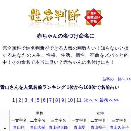
赤ちゃんの名づけ命名に
完全無料で姓名判断ができる人気の画数占い！知らないと損
するあなたの人生、性格、生活、個性、宿命をズバッと的
中！その命名で本当に良い？赤ちゃんの名付けにも！
苗字の一覧へ >>
青山さんを人気名前ランキング 1位から100位で名前占い
1
|
2
|
3
|
4
|
5
|
6
|
7
|
8
|
9
|
10
|
11
次へ >
最後へ>>
男性
女性
一文字名
二文字名
三文字名
一文字名
二文字名
三文字名
1
青山翔
青山大輔
青山健太郎
青山愛
青山裕子
青山久美子