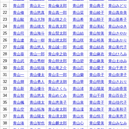
21
青山潤
青山太一
青山倫太郎
青山梓
青山典子
青山みどり
22
青山修
青山悠真
青山真一郎
青山栞
青山綾子
青山真奈美
23
青山駿
青山大翔
青山慎之介
青山希
青山順子
青山亜希子
24
青山明
青山雄大
青山真太郎
青山望
青山美紀
青山みゆき
25
青山司
青山海斗
青山賢太郎
青山結
青山智美
青山さやか
26
青山遼
青山一樹
青山琥太郎
青山咲
青山裕美
青山あかり
27
青山陽
青山悠人
青山誠一郎
青山藍
青山結衣
青山美代子
28
青山葵
青山一郎
青山幸之助
青山幸
青山麻衣
青山ひろみ
29
青山武
青山秀樹
青山朔太郎
青山碧
青山麻美
青山まゆみ
30
青山晃
青山拓哉
青山竜之介
青山忍
青山愛子
青山千恵子
31
青山一
青山優太
青山圭一郎
青山蘭
青山恭子
青山奈津子
32
青山輝
青山勇人
青山虎太朗
青山華
青山明美
青山さおり
33
青山新
青山優斗
青山さくら
青山渚
青山陽菜
青山由香里
34
青山智
青山悠太
青山めぐみ
青山悠
青山千尋
青山百合子
35
青山楓
青山雄太
青山恵美子
青山泉
青山貴子
青山佳代子
36
青山空
青山拓海
青山俊太郎
青山凜
青山敦子
青山美和子
37
青山真
青山陽太
青山凛太朗
青山光
青山悦子
青山美恵子
38
青山湊
青山智也
青山麟太郎
青山心
青山愛美
青山みなみ