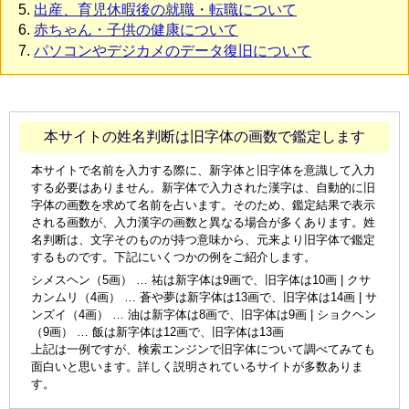
出産、育児休暇後の就職・転職について
赤ちゃん・子供の健康について
パソコンやデジカメのデータ復旧について
本サイトの姓名判断は旧字体の画数で鑑定します
本サイトで名前を入力する際に、新字体と旧字体を意識して入力
する必要はありません。新字体で入力された漢字は、自動的に旧
字体の画数を求めて名前を占います。そのため、鑑定結果で表示
される画数が、入力漢字の画数と異なる場合が多くあります。姓
名判断は、文字そのものが持つ意味から、元来より旧字体で鑑定
するものです。下記にいくつかの例をご紹介します。
シメスヘン（5画） … 祐は新字体は9画で、旧字体は10画 | クサ
カンムリ（4画） … 蒼や夢は新字体は13画で、旧字体は14画 | サ
ンズイ（4画） … 油は新字体は8画で、旧字体は9画 | ショクヘン
（9画） … 飯は新字体は12画で、旧字体は13画
上記は一例ですが、検索エンジンで旧字体について調べてみても
面白いと思います。詳しく説明されているサイトが多数ありま
す。