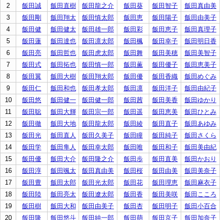
2
飯田誠
飯田直樹
飯田龍之介
飯田葵
飯田智子
飯田真由美
3
飯田剛
飯田翔太
飯田慎太郎
飯田恵
飯田陽子
飯田由美子
4
飯田健
飯田健太
飯田雄一郎
飯田彩
飯田恵子
飯田真理子
5
飯田蓮
飯田達也
飯田凛太郎
飯田楓
飯田幸子
飯田明日香
6
飯田亮
飯田哲也
飯田虎太郎
飯田舞
飯田美穂
飯田美智子
7
飯田式
飯田拓也
飯田慎一郎
飯田薫
飯田優子
飯田恵美子
8
飯田翼
飯田大樹
飯田翔太郎
飯田優
飯田香織
飯田めぐみ
9
飯田仁
飯田和也
飯田孝太郎
飯田凛
飯田洋子
飯田由紀子
10
飯田悠
飯田健一
飯田健一郎
飯田茜
飯田美香
飯田ゆかり
11
飯田聡
飯田大輝
飯田宗一郎
飯田遥
飯田恵美
飯田ひとみ
12
飯田徹
飯田大地
飯田龍太郎
飯田綾
飯田直子
飯田あゆみ
13
飯田光
飯田直人
飯田久美子
飯田瞳
飯田純子
飯田さくら
14
飯田学
飯田隼人
飯田幸太郎
飯田唯
飯田和子
飯田美由紀
15
飯田優
飯田大介
飯田隆之介
飯田歩
飯田直美
飯田かおり
16
飯田淳
飯田颯太
飯田真由美
飯田桜
飯田由美
飯田美奈子
17
飯田豊
飯田太郎
飯田光太郎
飯田花
飯田理恵
飯田麻衣子
18
飯田陸
飯田亮太
飯田遼太郎
飯田香
飯田美咲
飯田こころ
19
飯田樹
飯田大和
飯田由美子
飯田杏
飯田明子
飯田小百合
20
飯田隆
飯田悠斗
飯田純一郎
飯田萌
飯田京子
飯田加奈子