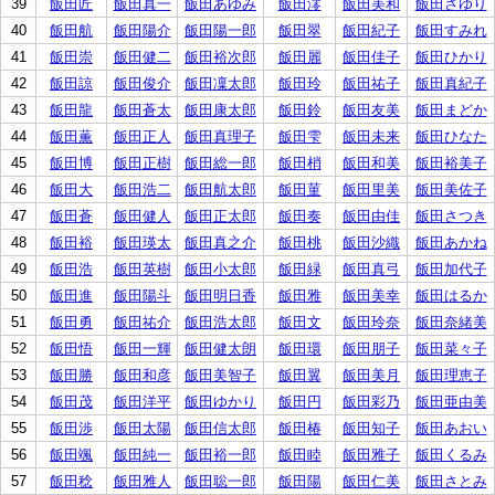
39
飯田匠
飯田真一
飯田あゆみ
飯田澪
飯田美和
飯田さゆり
40
飯田航
飯田陽介
飯田陽一郎
飯田翠
飯田紀子
飯田すみれ
41
飯田崇
飯田健二
飯田裕次郎
飯田麗
飯田佳子
飯田ひかり
42
飯田諒
飯田俊介
飯田凜太郎
飯田玲
飯田祐子
飯田真紀子
43
飯田龍
飯田蒼太
飯田康太郎
飯田鈴
飯田友美
飯田まどか
44
飯田薫
飯田正人
飯田真理子
飯田雫
飯田未来
飯田ひなた
45
飯田博
飯田正樹
飯田総一郎
飯田梢
飯田和美
飯田裕美子
46
飯田大
飯田浩二
飯田航太郎
飯田菫
飯田里美
飯田美佐子
47
飯田蒼
飯田健人
飯田正太郎
飯田奏
飯田由佳
飯田さつき
48
飯田裕
飯田瑛太
飯田真之介
飯田桃
飯田沙織
飯田あかね
49
飯田浩
飯田英樹
飯田小太郎
飯田緑
飯田真弓
飯田加代子
50
飯田進
飯田陽斗
飯田明日香
飯田雅
飯田美幸
飯田はるか
51
飯田勇
飯田祐介
飯田浩太郎
飯田文
飯田玲奈
飯田奈緒美
52
飯田悟
飯田一輝
飯田健太朗
飯田環
飯田朋子
飯田菜々子
53
飯田勝
飯田和彦
飯田美智子
飯田翼
飯田美月
飯田理恵子
54
飯田茂
飯田洋平
飯田ゆかり
飯田円
飯田彩乃
飯田亜由美
55
飯田渉
飯田太陽
飯田信太郎
飯田椿
飯田知子
飯田あおい
56
飯田颯
飯田純一
飯田裕一郎
飯田睦
飯田雅子
飯田くるみ
57
飯田稔
飯田雅人
飯田聡一郎
飯田陽
飯田仁美
飯田さとみ