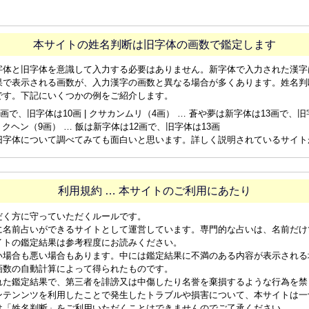
本サイトの姓名判断は旧字体の画数で鑑定します
字体と旧字体を意識して入力する必要はありません。新字体で入力された漢字
果で表示される画数が、入力漢字の画数と異なる場合が多くあります。姓名判
です。下記にいくつかの例をご紹介します。
画で、旧字体は10画 | クサカンムリ（4画） … 蒼や夢は新字体は13画で、旧字体
ョクヘン（9画） … 飯は新字体は12画で、旧字体は13画
旧字体について調べてみても面白いと思います。詳しく説明されているサイト
利用規約 … 本サイトのご利用にあたり
だく方に守っていただくルールです。
に名前占いができるサイトとして運営しています。専門的な占いは、名前だけ
イトの鑑定結果は参考程度にお読みください。
い場合も悪い場合もあります。中には鑑定結果に不満のある内容が表示される
画数の自動計算によって得られたものです。
れた鑑定結果で、第三者を誹謗又は中傷したり名誉を棄損するような行為を禁
ンテンンツを利用したことで発生したトラブルや損害について、本サイトは一
は「姓名判断」をご利用いただくことはできませんのでご了承ください。