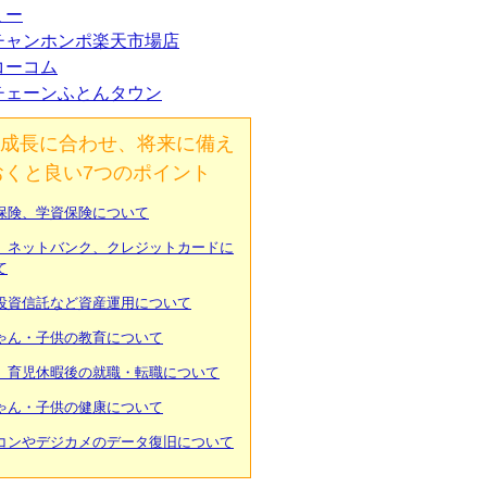
ミー
チャンホンポ楽天市場店
コーコム
チェーンふとんタウン
成長に合わせ、将来に備え
おくと良い7つのポイント
保険、学資保険について
、ネットバンク、クレジットカードに
て
投資信託など資産運用について
ゃん・子供の教育について
、育児休暇後の就職・転職について
ゃん・子供の健康について
コンやデジカメのデータ復旧について