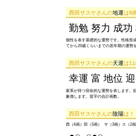
西田サスケさんの
地運
は8
勤勉 努力 成功
個性を表す基礎的な運勢です。性格形
てから20歳くらいまでの若年期の運勢
西田サスケさんの
天運
は1
幸運 富 地位 
家系が持つ宿命的な運勢を表します。
象徴します。苗字の合計画数。
西田サスケさんの
陰陽
は！
西（6画）田（5画） サ（3画）ス（2