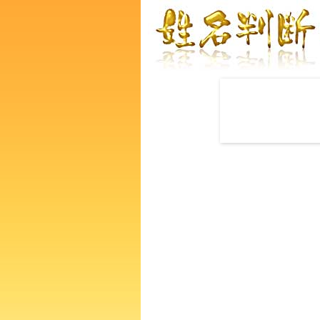
赤ちゃんの名づけ命名
西田サスケさんの運勢をズバ
るあなたの人生、性格、生活