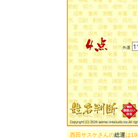
西田サスケさんの
総運
は1