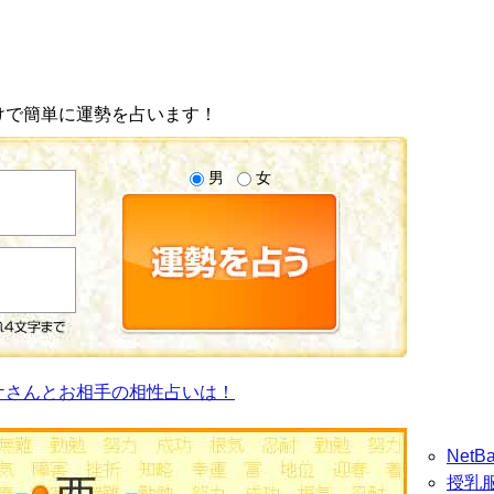
けで簡単に運勢を占います！
男
女
ケさんとお相手の相性占いは！
Net
授乳