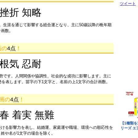
ツイート
 挫折 知略
。生涯を通じて影響する総合運となり、主に50歳以降の晩年期
計画数。
画の
4点
！
 根気 忍耐
運勢です。人間関係や協調性、社会的な成功に影響します。主に
運勢を表します。苗字の下1文字と、名前の上1文字の合計画数。
1画の
4点
！
迎春 着実 無難
受ける影響力を表し、結婚運、家庭運や職場、環境への順応性を
姓や名が1文字の場合を除く。