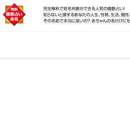
に
リ鑑定！名前が持つ運勢から無料で姓名判断ができる人
、個性、宿命をズバッと的中！