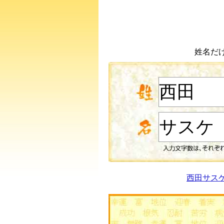
姓名だ
西田サス