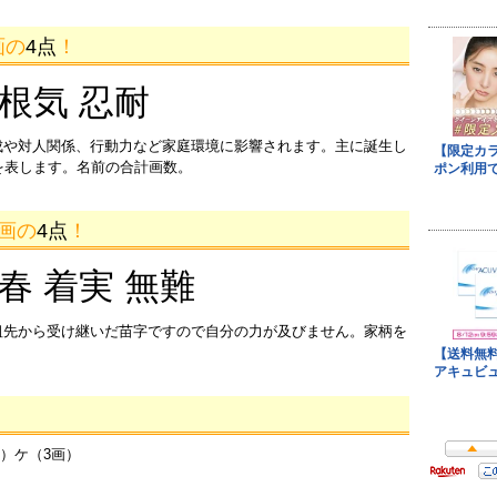
画の
4点
！
 根気 忍耐
成や対人関係、行動力など家庭環境に影響されます。主に誕生し
を表します。名前の合計画数。
1画の
4点
！
迎春 着実 無難
祖先から受け継いだ苗字ですので自分の力が及びません。家柄を
画）ケ（3画）