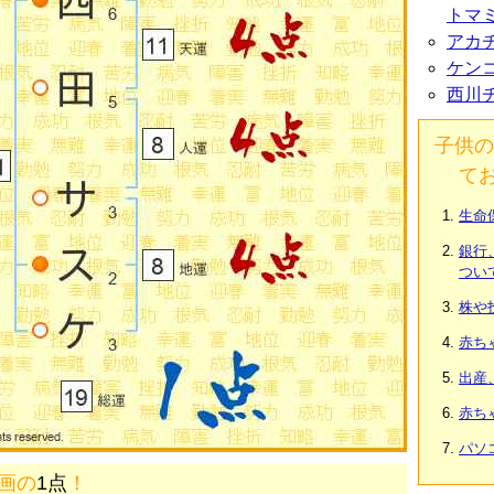
トマ
アカ
ケン
西川
子供の
て
生命
銀行
つい
株や
赤ち
出産
赤ち
パソ
9画の
1点
！