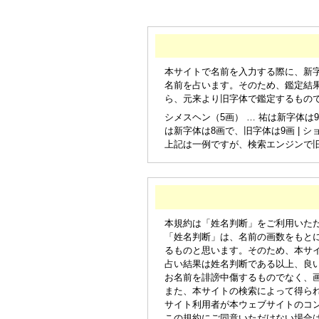
本サイトで名前を入力する際に、新
名前を占います。そのため、鑑定結
ら、元来より旧字体で鑑定するもの
シメスヘン（5画） … 祐は新字体は9
は新字体は8画で、旧字体は9画 | シ
上記は一例ですが、検索エンジンで
本規約は「姓名判断」をご利用いた
「姓名判断」は、名前の画数をもと
るものと思います。そのため、本サ
占い結果は姓名判断である以上、良
お名前を誹謗中傷するものでなく、
また、本サイトの検索によって得ら
サイト利用者が本ウェブサイトのコ
この規約にご同意いただけない場合