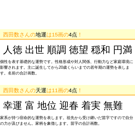
西田数さんの
地運
は15画の
4点
！
人徳 出世 順調 徳望 穏和 円満
個性を表す基礎的な運勢です。性格形成や対人関係、行動力など家庭環境に
影響されます。主に誕生してから20歳くらいまでの若年期の運勢を表しま
す。名前の合計画数。
西田数さんの
天運
は11画の
4点
！
幸運 富 地位 迎春 着実 無難
家系が持つ宿命的な運勢を表します。祖先から受け継いだ苗字ですので自分
の力が及びません。家柄を象徴します。苗字の合計画数。