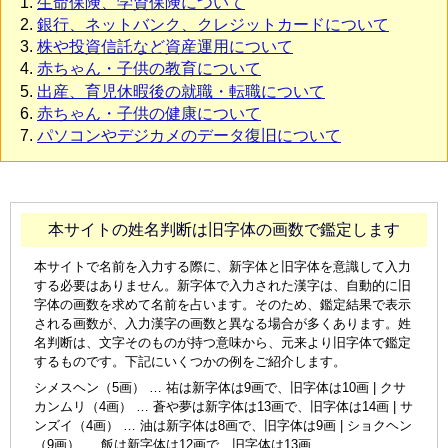
生命保険、学資保険について
銀行、ネットバンク、クレジットカードについて
株や投資信託など資産運用について
赤ちゃん・子供の教育について
出産、育児休暇後の就職・転職について
赤ちゃん・子供の健康について
パソコンやデジカメのデータ復旧について
本サイトの姓名判断は旧字体の画数で鑑定します
本サイトで名前を入力する際に、新字体と旧字体を意識して入力
する必要はありません。新字体で入力された漢字は、自動的に旧
字体の画数を求めて名前を占います。そのため、鑑定結果で表示
される画数が、入力漢字の画数と異なる場合が多くあります。姓
名判断は、文字そのものが持つ意味から、元来より旧字体で鑑定
するものです。下記にいくつかの例をご紹介します。
シメスヘン（5画） … 祐は新字体は9画で、旧字体は10画 | クサ
カンムリ（4画） … 蒼や夢は新字体は13画で、旧字体は14画 | サ
ンズイ（4画） … 油は新字体は8画で、旧字体は9画 | ショクヘン
（9画） … 飯は新字体は12画で、旧字体は13画