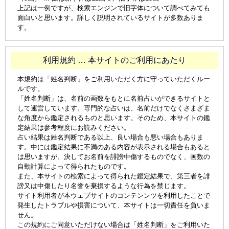
上記は一例ですが、検索エンジンで旧字体について調べてみても
面白いと思います。詳しく説明されているサイトが多数ありま
す。
利用規約 … 本サイトのご利用にあたり
本規約は「姓名判断」をご利用いただく方に守っていただくルー
ルです。
「姓名判断」は、名前の画数をもとに名前占いができるサイトと
して運営しています。専門的な占いは、名前だけでなくさまざま
な角度から鑑定されるものと思います。そのため、本サイトの鑑
定結果は参考程度にお読みください。
占い結果は姓名判断である以上、良い場合も悪い場合もありま
す。中には鑑定結果に不満のある内容が表示される場合もあると
は思いますが、決してお名前を誹謗中傷するものでなく、画数の
自動計算によって得られたものです。
また、本サイトの検索によって得られた鑑定結果で、第三者を誹
謗又は中傷したり名誉を棄損するような行為を禁じます。
サイト利用者が本ウェブサイトのコンテンンツを利用したことで
発生したトラブルや損害について、本サイトは一切責任を負いま
せん。
この規約にご同意いただけない場合は「姓名判断」をご利用いた