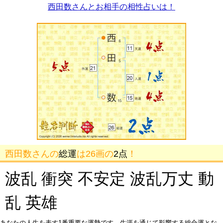
西田数さんとお相手の相性占いは！
西田数さんの
総運
は26画の
2点
！
波乱 衝突 不安定 波乱万丈 動
乱 英雄
あなたの人生を表す1番重要な運勢です。生涯を通じて影響する総合運とな