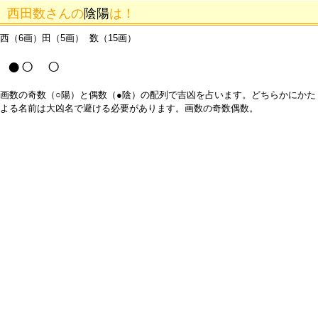
西田数さんの
陰陽
は！
西（6画）田（5画） 数（15画）
●○ ○
画数の奇数（○陽）と偶数（●陰）の配列で吉凶を占います。どちらかにかた
よる名前は大凶名で避ける必要があります。画数の奇数偶数。