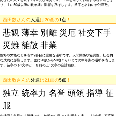
り、主に50歳以降の晩年期に影響を及ぼします。苗字と名前の合計画数。
西田数さんの
人運
は20画の
1点
！
悲観 薄幸 別離 災厄 社交下手
災難 離散 非業
性格や才能などを表す2番目に重要な運勢です。人間関係や協調性、社会的
な成功に影響します。主に20歳から50歳ぐらいまでの中年期の運勢を表しま
す。苗字の下1文字と、名前の上1文字の合計画数。
西田数さんの
外運
は21画の
5点
！
独立 統率力 名誉 頭領 指導 征
服
生活面を象徴する運勢です。外部から受ける影響力を表し、結婚運、家庭運