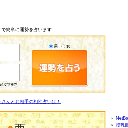
けで簡単に運勢を占います！
男
女
介さんとお相手の相性占いは！
Net
授乳