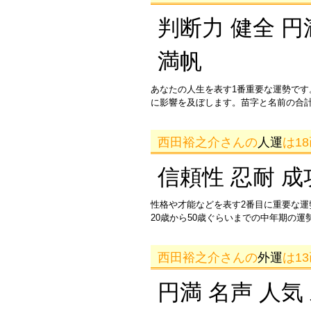
判断力 健全 円
満帆
あなたの人生を表す1番重要な運勢です
に影響を及ぼします。苗字と名前の合
西田裕之介さんの
人運
は1
信頼性 忍耐 成
性格や才能などを表す2番目に重要な
20歳から50歳ぐらいまでの中年期の
西田裕之介さんの
外運
は1
円満 名声 人気