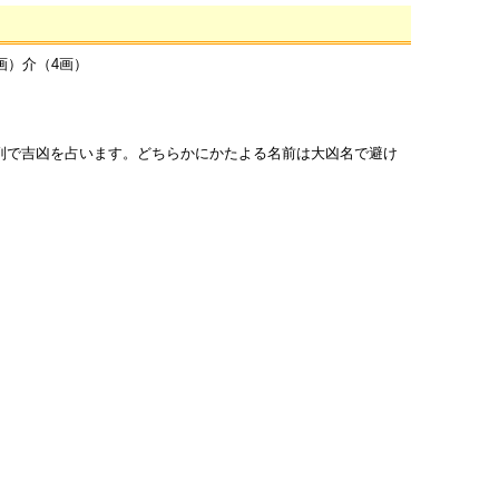
画）介（4画）
列で吉凶を占います。どちらかにかたよる名前は大凶名で避け