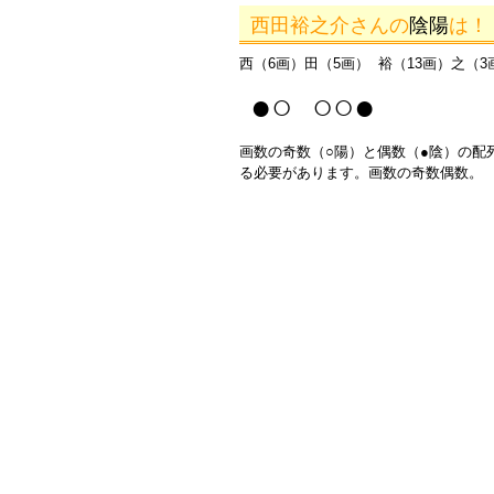
西田裕之介さんの
陰陽
は！
西（6画）田（5画） 裕（13画）之（3
●○ ○○●
画数の奇数（○陽）と偶数（●陰）の配
る必要があります。画数の奇数偶数。