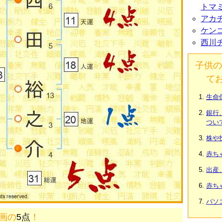
トマ
アカ
ケン
西川
子供の
て
生命
銀行
つい
株や
赤ち
出産
赤ち
パソ
1画の
5点
！