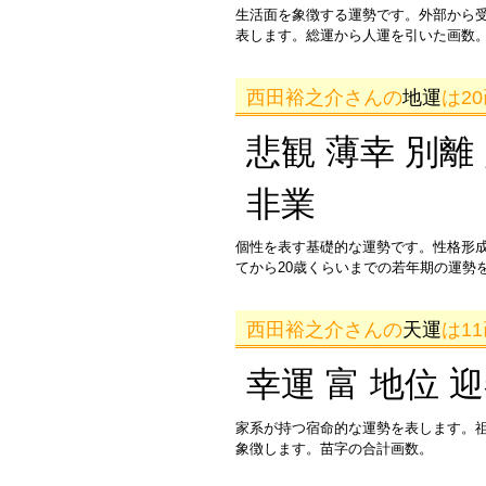
生活面を象徴する運勢です。外部から
表します。総運から人運を引いた画数。
西田裕之介さんの
地運
は2
悲観 薄幸 別離
非業
個性を表す基礎的な運勢です。性格形
てから20歳くらいまでの若年期の運勢
西田裕之介さんの
天運
は1
幸運 富 地位 
家系が持つ宿命的な運勢を表します。
象徴します。苗字の合計画数。