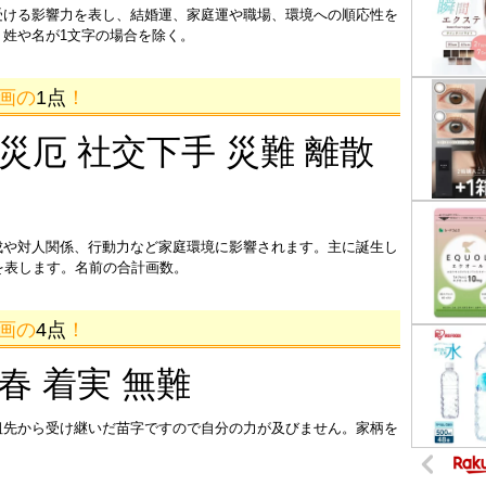
受ける影響力を表し、結婚運、家庭運や職場、環境への順応性を
姓や名が1文字の場合を除く。
0画の
1点
！
 災厄 社交下手 災難 離散
成や対人関係、行動力など家庭環境に影響されます。主に誕生し
を表します。名前の合計画数。
1画の
4点
！
迎春 着実 無難
祖先から受け継いだ苗字ですので自分の力が及びません。家柄を