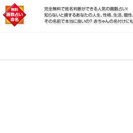
に
リ鑑定！名前が持つ運勢から無料で姓名判断ができる人
、個性、宿命をズバッと的中！