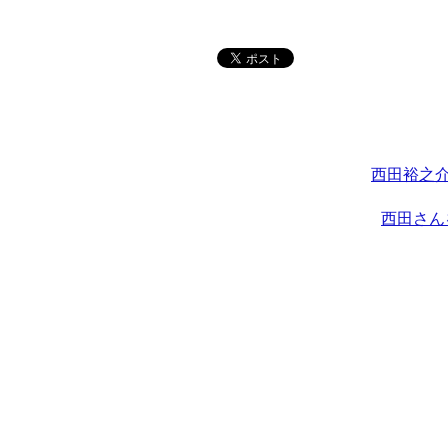
西田裕之介
西田さん