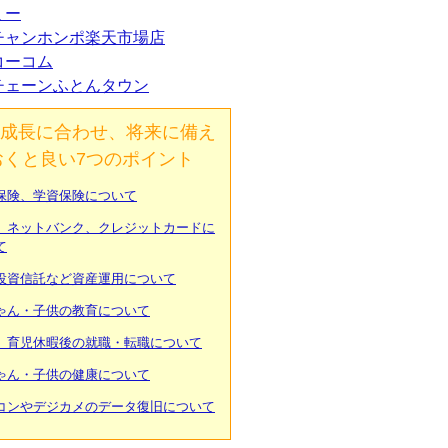
ミー
チャンホンポ楽天市場店
コーコム
チェーンふとんタウン
成長に合わせ、将来に備え
おくと良い7つのポイント
保険、学資保険について
、ネットバンク、クレジットカードに
て
投資信託など資産運用について
ゃん・子供の教育について
、育児休暇後の就職・転職について
ゃん・子供の健康について
コンやデジカメのデータ復旧について