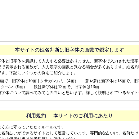
本サイトの姓名判断は旧字体の画数で鑑定します
字体と旧字体を意識して入力する必要はありません。新字体で入力された漢字
果で表示される画数が、入力漢字の画数と異なる場合が多くあります。姓名判
です。下記にいくつかの例をご紹介します。
画で、旧字体は10画 | クサカンムリ（4画） … 蒼や夢は新字体は13画で、旧字体
ョクヘン（9画） … 飯は新字体は12画で、旧字体は13画
旧字体について調べてみても面白いと思います。詳しく説明されているサイト
利用規約 … 本サイトのご利用にあたり
だく方に守っていただくルールです。
に名前占いができるサイトとして運営しています。専門的な占いは、名前だけ
イトの鑑定結果は参考程度にお読みください。