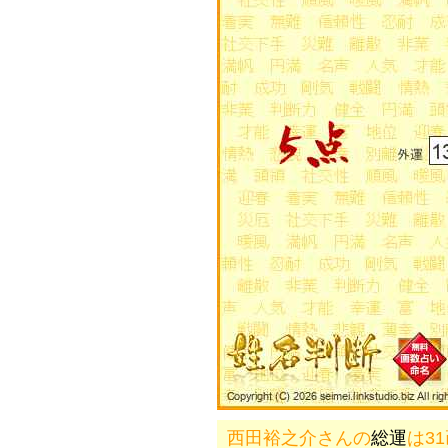
西田裕之介さんの
総運
は3