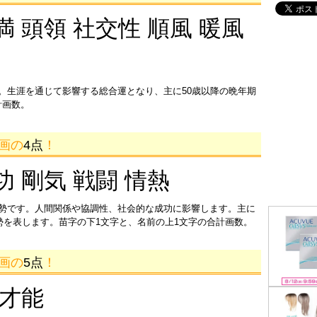
満 頭領 社交性 順風 暖風
。生涯を通じて影響する総合運となり、主に50歳以降の晩年期
計画数。
8画の
4点
！
功 剛気 戦闘 情熱
運勢です。人間関係や協調性、社会的な成功に影響します。主に
運勢を表します。苗字の下1文字と、名前の上1文字の合計画数。
3画の
5点
！
 才能