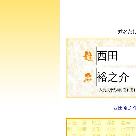
姓名だ
西田裕之