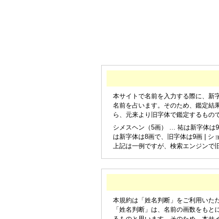
本サイトで名前を入力する際に、新
名前を占います。そのため、鑑定結
ら、元来より旧字体で鑑定するもの
シメスヘン（5画） … 祐は新字体は9
は新字体は8画で、旧字体は9画 | シ
上記は一例ですが、検索エンジンで
本規約は「姓名判断」をご利用いた
「姓名判断」は、名前の画数をもと
るものと思います。そのため、本サ