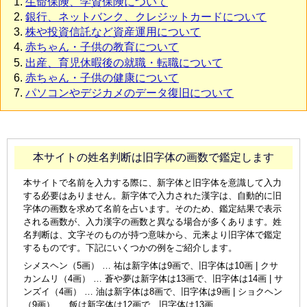
生命保険、学資保険について
銀行、ネットバンク、クレジットカードについて
株や投資信託など資産運用について
赤ちゃん・子供の教育について
出産、育児休暇後の就職・転職について
赤ちゃん・子供の健康について
パソコンやデジカメのデータ復旧について
本サイトの姓名判断は旧字体の画数で鑑定します
本サイトで名前を入力する際に、新字体と旧字体を意識して入力
する必要はありません。新字体で入力された漢字は、自動的に旧
字体の画数を求めて名前を占います。そのため、鑑定結果で表示
される画数が、入力漢字の画数と異なる場合が多くあります。姓
名判断は、文字そのものが持つ意味から、元来より旧字体で鑑定
するものです。下記にいくつかの例をご紹介します。
シメスヘン（5画） … 祐は新字体は9画で、旧字体は10画 | クサ
カンムリ（4画） … 蒼や夢は新字体は13画で、旧字体は14画 | サ
ンズイ（4画） … 油は新字体は8画で、旧字体は9画 | ショクヘン
（9画） … 飯は新字体は12画で、旧字体は13画