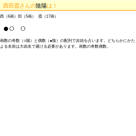
西田霞さんの
陰陽
は！
西（6画）田（5画） 霞（17画）
●○ ○
画数の奇数（○陽）と偶数（●陰）の配列で吉凶を占います。どちらかにかた
よる名前は大凶名で避ける必要があります。画数の奇数偶数。