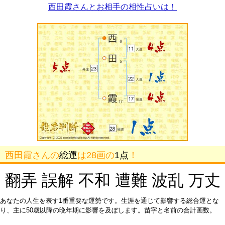
西田霞さんとお相手の相性占いは！
西田霞さんの
総運
は28画の
1点
！
翻弄 誤解 不和 遭難 波乱 万丈
あなたの人生を表す1番重要な運勢です。生涯を通じて影響する総合運とな
り、主に50歳以降の晩年期に影響を及ぼします。苗字と名前の合計画数。