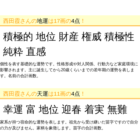
西田霞さんの
地運
は17画の
4点
！
積極的 地位 財産 権威 積極性
純粋 直感
個性を表す基礎的な運勢です。性格形成や対人関係、行動力など家庭環境に
影響されます。主に誕生してから20歳くらいまでの若年期の運勢を表しま
す。名前の合計画数。
西田霞さんの
天運
は11画の
4点
！
幸運 富 地位 迎春 着実 無難
家系が持つ宿命的な運勢を表します。祖先から受け継いだ苗字ですので自分
の力が及びません。家柄を象徴します。苗字の合計画数。