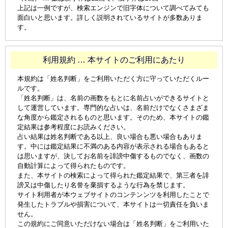
上記は一例ですが、検索エンジンで旧字体について調べてみても
面白いと思います。詳しく説明されているサイトが多数ありま
す。
利用規約 … 本サイトのご利用にあたり
本規約は「姓名判断」をご利用いただく方に守っていただくルー
ルです。
「姓名判断」は、名前の画数をもとに名前占いができるサイトと
して運営しています。専門的な占いは、名前だけでなくさまざま
な角度から鑑定されるものと思います。そのため、本サイトの鑑
定結果は参考程度にお読みください。
占い結果は姓名判断である以上、良い場合も悪い場合もありま
す。中には鑑定結果に不満のある内容が表示される場合もあると
は思いますが、決してお名前を誹謗中傷するものでなく、画数の
自動計算によって得られたものです。
また、本サイトの検索によって得られた鑑定結果で、第三者を誹
謗又は中傷したり名誉を棄損するような行為を禁じます。
サイト利用者が本ウェブサイトのコンテンンツを利用したことで
発生したトラブルや損害について、本サイトは一切責任を負いま
せん。
この規約にご同意いただけない場合は「姓名判断」をご利用いた