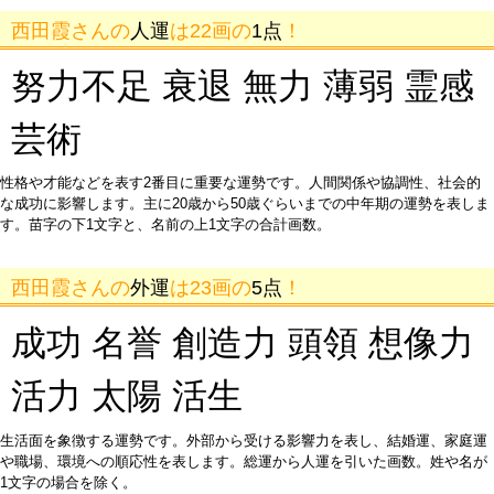
西田霞さんの
人運
は22画の
1点
！
努力不足 衰退 無力 薄弱 霊感
芸術
性格や才能などを表す2番目に重要な運勢です。人間関係や協調性、社会的
な成功に影響します。主に20歳から50歳ぐらいまでの中年期の運勢を表しま
す。苗字の下1文字と、名前の上1文字の合計画数。
西田霞さんの
外運
は23画の
5点
！
成功 名誉 創造力 頭領 想像力
活力 太陽 活生
生活面を象徴する運勢です。外部から受ける影響力を表し、結婚運、家庭運
や職場、環境への順応性を表します。総運から人運を引いた画数。姓や名が
1文字の場合を除く。